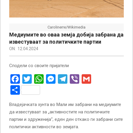
Carolinerre/Wikimedia
Медиумите во оваа земја добија забрана да
известуваат за политичките партии
ON:
12.04.2024
Сподели со своите пријатели
Facebook
Twitter
WhatsApp
Messenger
Telegram
Viber
Gmail
Share
Владејачката хунта во Мали им забрани на медиумите
да известуваат за „активностите на политичките
партии и здруженија“, еден ден откако ги забрани сите
политички активности во земјата.