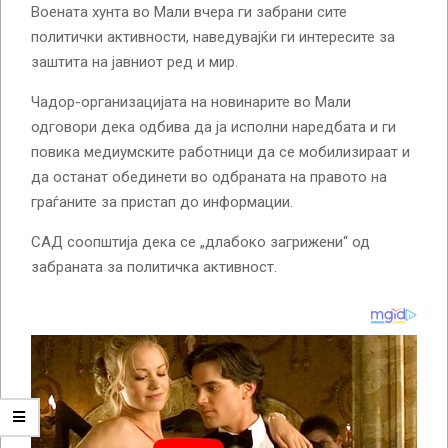
Воената хунта во Мали вчера ги забрани сите
политички активности, наведувајќи ги интересите за
заштита на јавниот ред и мир.
Чадор-организацијата на новинарите во Мали
одговори дека одбива да ја исполни наредбата и ги
повика медиумските работници да се мобилизираат и
да останат обединети во одбраната на правото на
граѓаните за пристап до информации.
САД соопштија дека се „длабоко загрижени“ од
забраната за политичка активност.