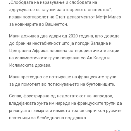
„Слободата на изразување и слободата на
здружување се клучни за отвореното општество“,
изјави портпаролот на Стејт департментот Метју Милер
за новинарите во Вашингтон.
Мали доживеа два удари од 2020 година, што доведе
до бран на нестабилност што ја погоди Западна и
Централна Африка, влошена со терористичките акции
на исламистичките групи поврзани со Ал Каеда и
Исламската држава.
Мали претходно се потпираше на француските трупи
за да помогнат во потиснувањето на бунтовниците.
Сепак, фрустрирана од недостатокот на напредок,
владејачката хунта им нареди на француските трупи да
ја напуштат земјата и наместо тоа се сврти кон руските
платеници за безбедносна поддршка.