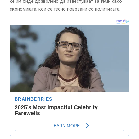
ќе им биде дозволено да известуваат за теми како
економијата, кои се тесно поврзани со политиката.