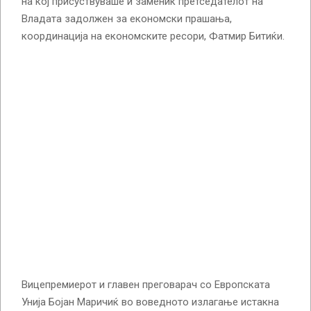
на кој присуствуваше и заменик претседателот на
Владата задолжен за економски прашања,
координација на економските ресори, Фатмир Битиќи.
Вицепремиерот и главен преговарач со Европската
Унија Бојан Маричиќ во воведното излагање истакна