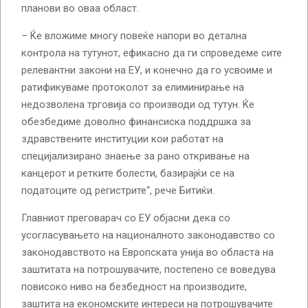
планови во оваа област.
– Ќе вложиме многу повеќе напори во детална
контрола на тутунот, ефикасно да ги спроведеме сите
релевантни закони на ЕУ, и конечно да го усвоиме и
ратификуваме протоколот за елиминирање на
недозволена трговија со производи од тутун. Ќе
обезбедиме доволно финансиска поддршка за
здравствените институции кои работат на
специјализирано знаење за рано откривање на
канцерот и ретките болести, базирајќи се на
податоците од регистрите“, рече Битиќи.
Главниот преговарач со ЕУ објасни дека со
усогласувањето на националното законодавство со
законодавството на Европската унија во областа на
заштитата на потрошувачите, постепено се воведува
повисоко ниво на безбедност на производите,
заштита на економските интереси на потрошувачите