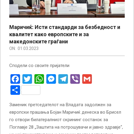
Маричиќ: Исти стандарди за безбедност и
квалитет како европските и за
македонските граѓани
ON:
01.03.2023
Сподели со своите пријатели
Facebook
Twitter
WhatsApp
Messenger
Telegram
Viber
Gmail
Share
Заменик претседателот на Владата задолжен за
европски прашања Бојан Маричиќ денеска во Брисел
го отвори билатералниот скрининг состанок за
Поглавје 28 „Заштита на потрошувачи и јавно здравје“,