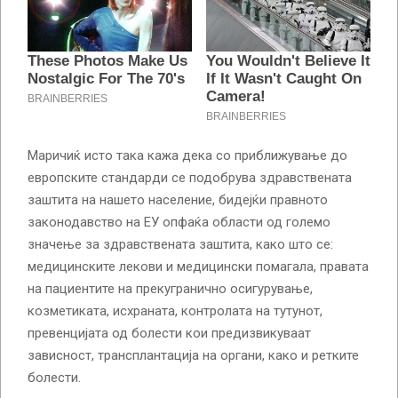
Маричиќ исто така кажа дека со приближување до
европските стандарди се подобрува здравствената
заштита на нашето население, бидејќи правното
законодавство на ЕУ опфаќа области од големо
значење за здравствената заштита, како што се:
медицинските лекови и медицински помагала, правата
на пациентите на прекугранично осигурување,
козметиката, исхраната, контролата на тутунот,
превенцијата од болести кои предизвикуваат
зависност, трансплантација на органи, како и ретките
болести.