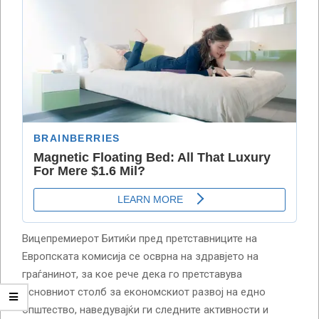
Вицепремиерот Битиќи пред претставниците на
Европската комисија се осврна на здравјето на
граѓанинот, за кое рече дека го претставува
основниот столб за економскиот развој на едно
општество, наведувајќи ги следните активности и