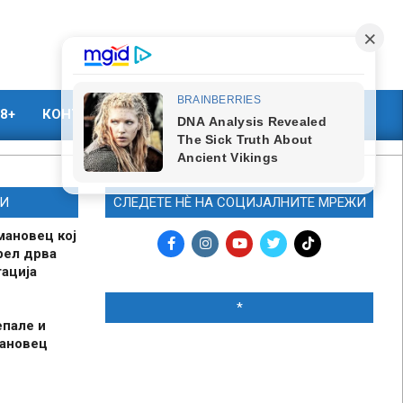
8+
КОНТАКТ
МАРКЕТИНГ
И
СЛЕДЕТЕ НЀ НА СОЦИЈАЛНИТЕ МРЕЖИ
мановец кој
рел дрва
ација
*
епале и
мановец