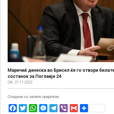
Маричиќ денеска во Брисел ќе го отвори билат
состанок за Поглавје 24
ON:
21.11.2022
Сподели со своите пријатели
Facebook
Twitter
WhatsApp
Messenger
Telegram
Viber
Gmail
Share