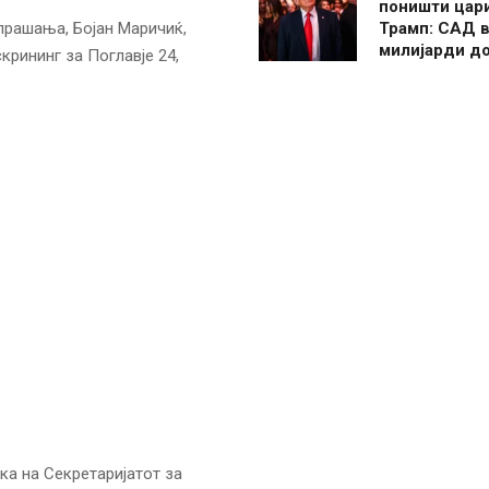
поништи цар
прашања, Бојан Маричиќ,
Трамп: САД в
милијарди д
крининг за Поглавје 24,
ка на Секретаријатот за