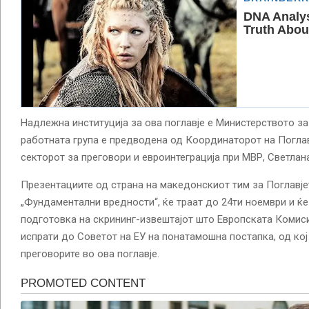
Надлежна институција за ова поглавје е Министерството за
работната група е предводена од Координаторот на Поглав
секторот за преговори и евроинтеграција при МВР, Светла
Презентациите од страна на македонскиот тим за Поглавјет
„Фундаментални вредности“, ќе траат до 24ти ноември и ќ
подготовка на скрининг-извештајот што Европската Комисиј
испрати до Советот на ЕУ на понатамошна постапка, од кој
преговорите во ова поглавје.