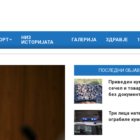
НИЗ
ОРТ
ГАЛЕРИЈА
ЗДРАВЈЕ
1
ИСТОРИЈАТА
ПОСЛЕДНИ ОБЈАВ
Приведен ку
сечел и това
без документ
Три лица нат
ограбиле ку