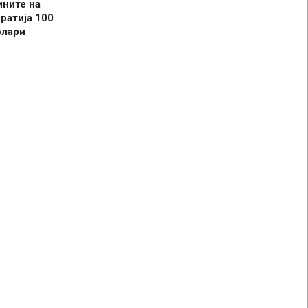
ините на
ратија 100
олари