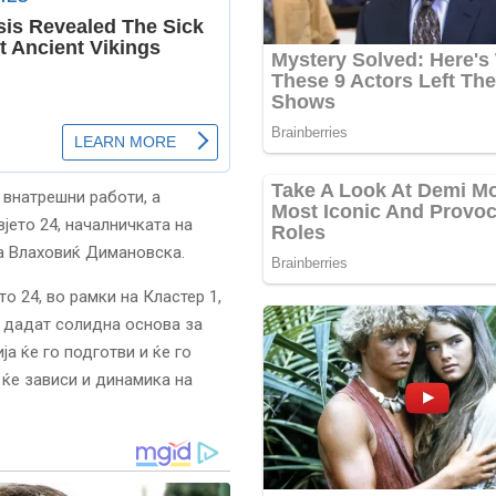
 внатрешни работи, а
јето 24, началничката на
на Влаховиќ Димановска.
о 24, во рамки на Кластер 1,
е дадат солидна основа за
а ќе го подготви и ќе го
 ќе зависи и динамика на