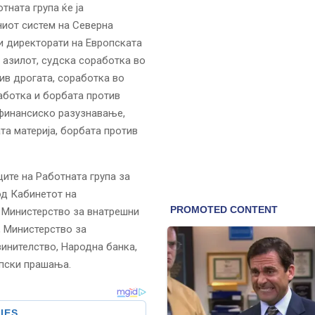
ната група ќе ја
ниот систем на Северна
и директорати на Европската
, азилот, судска соработка во
ив дрогата, соработка во
аботка и борбата против
 финансиско разузнавање,
та материја, борбата против
ите на Работната група за
од Кабинетот на
 Министерство за внатрешни
, Министерство за
инителство, Народна банка,
опски прашања.