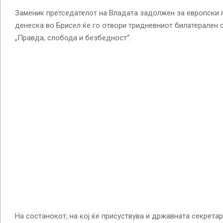
Заменик претседателот на Владата задолжен за европски 
денеска во Брисел ќе го отвори тридневниот билатерален с
„Правда, слобода и безбедност“.
На состанокот, на кој ќе присуствува и државната секретар