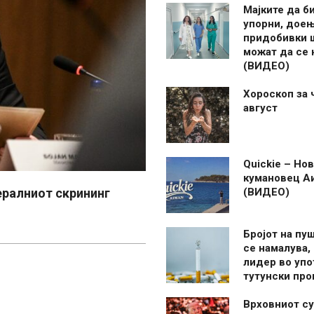
Мајките да б
упорни, дое
придобивки 
можат да се
(ВИДЕО)
Хороскоп за 
август
Quickie – Нов
кумановец А
ералниот скрининг
(ВИДЕО)
Бројот на пу
се намалува, 
лидер во упо
тутунски пр
Врховниот су