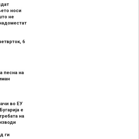
идат
њето носи
што не
 надоместат
четврток, 6
а песна на
иман
шачи во ЕУ
Бугарија е
требата на
оизводи
д ги