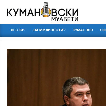
Skip
to
content
КУМАНОВСКИ
ВЕСТИ
ЗАНИМЛИВОСТИ
КУМАНОВО
СП
МУАБЕТИ
Primary
Navigation
Menu