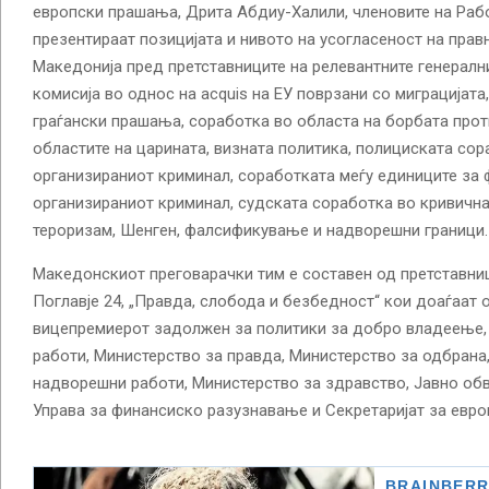
европски прашања, Дрита Абдиу-Халили, членовите на Работ
презентираат позицијата и нивото на усогласеност на прав
Македонија пред претставниците на релевантните генералн
комисија во однос на acquis на ЕУ поврзани со миграцијата
граѓански прашања, соработка во областа на борбата прот
областите на царината, визната политика, полициската сор
организираниот криминал, соработката меѓу единиците за
организираниот криминал, судската соработка во кривична
тероризам, Шенген, фалсификување и надворешни граници.
Македонскиот преговарачки тим е составен од претставниц
Поглавје 24, „Правда, слобода и безбедност“ кои доаѓаат 
вицепремиерот задолжен за политики за добро владеење,
работи, Министерство за правда, Министерство за одбрана
надворешни работи, Министерство за здравство, Јавно обв
Управа за финансиско разузнавање и Секретаријат за евр