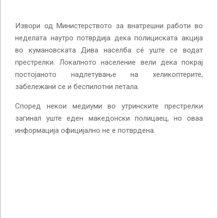
Извори од Министерството за внатрешни работи во
неделата наутро потврдија дека полициската акција
во кумановската Дива населба сé уште се водат
престрелки. Локалното население вели дека покрај
постојаното надлетување на хеликоптерите,
забележани се и беспилотни летала.
Според некои медиуми во утринските престрелки
загинал уште еден македонски полицаец, но оваа
информација официјално не е потврдена.