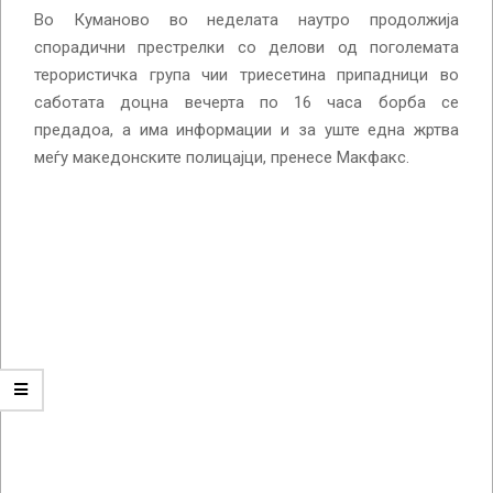
Во Куманово во неделата наутро продолжија
спорадични престрелки со делови од поголемата
терористичка група чии триесетина припадници во
саботата доцна вечерта по 16 часа борба се
предадоа, а има информации и за уште една жртва
меѓу македонските полицајци, пренесе Макфакс.