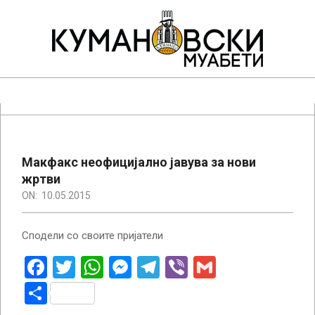
Skip
to
content
КУМАНОВСКИ
МУАБЕТИ
Primary
Navigation
Menu
Макфакс неофицијално јавува за нови
жртви
ON:
10.05.2015
Сподели со своите пријатели
Facebook
Twitter
WhatsApp
Messenger
Telegram
Viber
Gmail
Share