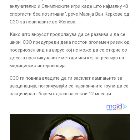
вклучително и Олимписките игри каде што најмалку 40
спортисти беа позитивни“, рече Марија Ван Керхове од
СЗО за новинарите во Женева.
Како што вирусот продолжува да се развива и да се
шири, СЗО предупреди дека постои зголемен ризик од
посериозен вид на вирус кој не може да се открие со
досега практикуваните методи или кој не реагира на
медицинска интервенција.
СЗО ги повика владите да ги засилат кампањите за
вакцинација, погрижувајќи се најризичните групи да се
вакцинираат барем еднаш на секои 12 месеци.