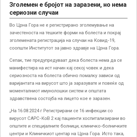
Зголемен е бројот на заразени, но нема
сериозни случаи
Во Црна Гора не е регистрирано зголемување на
зачестеноста на тешките форми на болеста и покрај
зголемената регистрација на случаи на Ковид-19,
соопшти Институтот за јавно здравје на Црна Гора.
Сепак, тие предупредуваат дека болеста нема да се
манифестира на ист начин кај секој човек и дека
сериозноста на болеста обично помалку зависи од
варијантата на вирусот што ја заразувате и повеќе од
моменталниот имунолошки систем и општата
здравствена состојба на лицето кое е заразен.
„На 16.08.2024 г Регистрирани се 16 инфекции со
вирусот САРС-КоВ 2 кај пациенти хоспитализирани во
општите и специјалните болници, клиничко-болничките
центри и Клиничкиот центар на Црна Гора. Исто така,