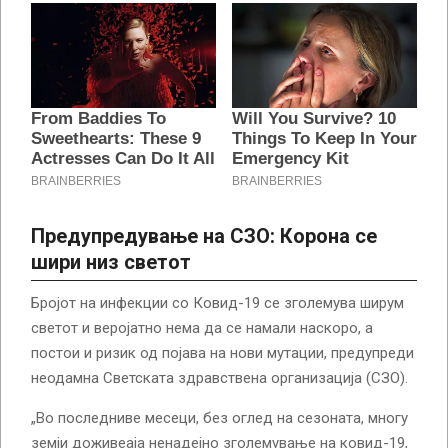
Предупредување на СЗО: Корона се
шири низ светот
Бројот на инфекции со Ковид-19 се зголемува ширум
светот и веројатно нема да се намали наскоро, а
постои и ризик од појава на нови мутации, предупреди
неодамна Светската здравствена организација (СЗО).
„Во последниве месеци, без оглед на сезоната, многу
земји доживеаја ненадејно зголемување на ковид-19,