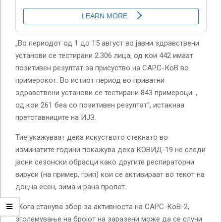
„Во периодот од 1 до 15 август во јавни здравствени
установи се тестирани 2.306 лица, од кои 442 имаат
позитивен резултат за присуство на САРС-КоВ во
примерокот. Во истиот период во приватни
здравствени установи се тестирани 843 примероци. ,
од кои 261 беа со позитивен резултат“, истакнаа
претставниците на ИЈЗ.
Тие укажуваат дека искуството стекнато во
изминатите години покажува дека КОВИД-19 не следи
јасни сезонски обрасци како другите респираторни
вируси (на пример, грип) кои се активираат во текот на
доцна есен, зима и рана пролет.
„Кога станува збор за активноста на САРС-КоВ-2,
зголемување на бројот на заразени може да се случи