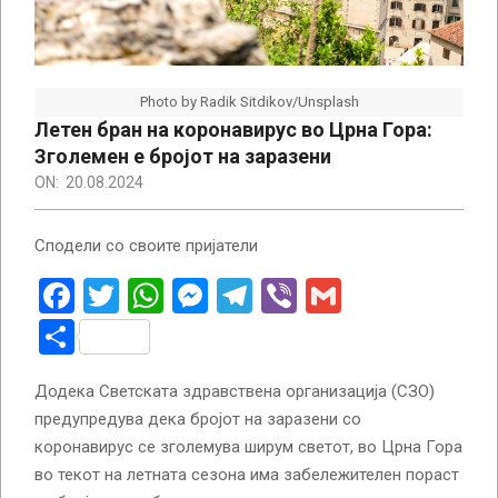
Photo by Radik Sitdikov/Unsplash
Летен бран на коронавирус во Црна Гора:
Зголемен е бројот на заразени
ON:
20.08.2024
Сподели со своите пријатели
Facebook
Twitter
WhatsApp
Messenger
Telegram
Viber
Gmail
Share
Додека Светската здравствена организација (СЗО)
предупредува дека бројот на заразени со
коронавирус се зголемува ширум светот, во Црна Гора
во текот на летната сезона има забележителен пораст