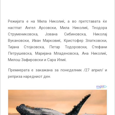
Режијата е на Мила Николиќ, а во претставата ќе
настпат Ангел Арсовски, Мила Николиќ, Теодора
Струмениковска, Јована Сибиновска, Николај
Вукановски, Иван Марковиќ, Кристофер Златковски,
Тијана Стојковска, Петар Тодоровски, Стефани
Петрушевска, Маријана Младеновска, Ана Николиќ,
Милош Зафировски и Сара Илиќ.
Премиерата е закажана за понеделник /27 април/ и
реприза наредниот ден.