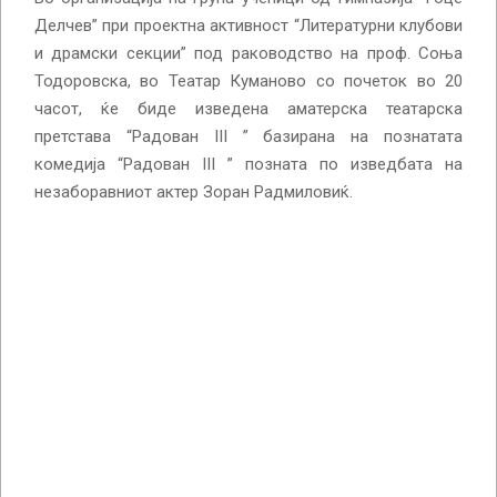
Делчев” при проектна активност “Литературни клубови
и драмски секции” под раководство на проф. Соња
Тодоровска, во Театар Куманово со почеток во 20
часот, ќе биде изведена аматерска театарска
претстава “Радован III ” базирана на познатата
комедија “Радован III ” позната по изведбата на
незаборавниот актер Зоран Радмиловиќ.