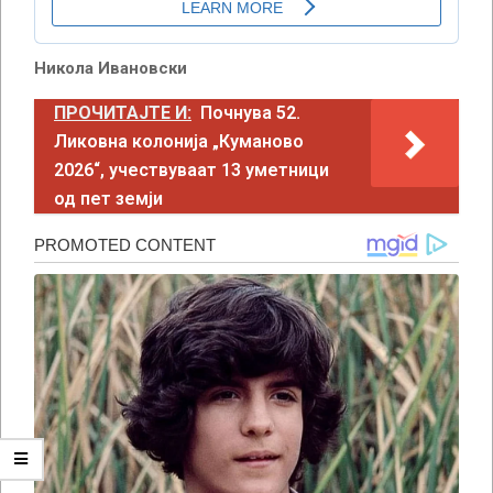
Никола Ивановски
ПРОЧИТАЈТЕ И:
Почнува 52.
Ликовна колонија „Куманово
2026“, учествуваат 13 уметници
од пет земји