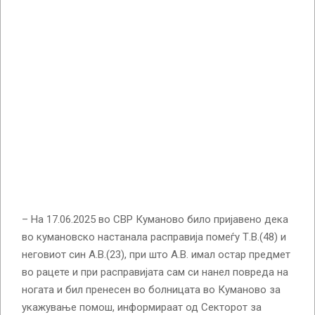
– На 17.06.2025 во СВР Куманово било пријавено дека
во кумановско настанала расправија помеѓу Т.В.(48) и
неговиот син А.В.(23), при што А.В. имал остар предмет
во рацете и при расправијата сам си нанел повреда на
ногата и бил пренесен во болницата во Куманово за
укажување помош, информираат од Секторот за