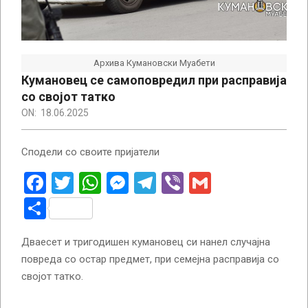
Архива Кумановски Муабети
Кумановец се самоповредил при расправија
со својот татко
ON:
18.06.2025
Сподели со своите пријатели
Facebook
Twitter
WhatsApp
Messenger
Telegram
Viber
Gmail
Share
Дваесет и тригодишен кумановец си нанел случајна
повреда со остар предмет, при семејна расправија со
својот татко.