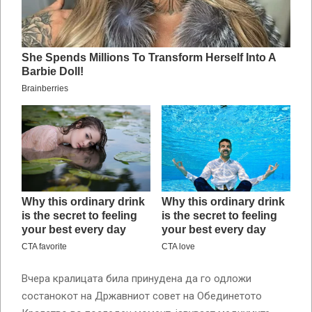
Вчера кралицата била принудена да го одложи
состанокот на Државниот совет на Обединетото