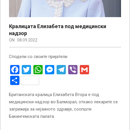
Кралицата Елизабета под медицински
надзор
ON:
08.09.2022
Сподели со своите пријатели
Facebook
Twitter
WhatsApp
Messenger
Telegram
Viber
Gmail
Share
Британската кралица Елизабета Втора е под
медицински надзор во Балморал, откако лекарите се
загрижија за нејзиното здравје, соопшти
Бакингемската палата.