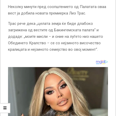
Неколку минути пред соопштението од Палатата оваа
вест ја добила новата премиерка Лиз Трас.
Трас рече дека „целата земја ќе биде длабоко
загрижена од вестите од Бакингемската палата“ и
додаде: „моите мисли – и оние на луѓето низ нашето
Обединето Кралство – се со нејзиното височество
кралицата и нејзиното семејство во овој момент“.