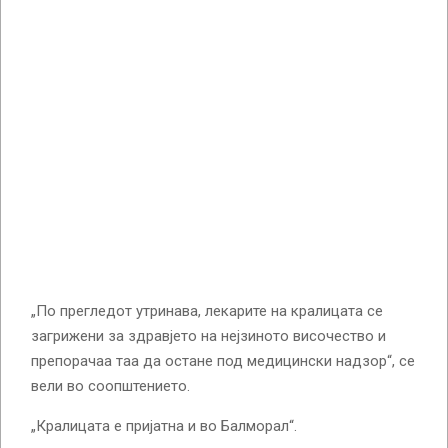
„По прегледот утринава, лекарите на кралицата се
загрижени за здравјето на нејзиното височество и
препорачаа таа да остане под медицински надзор“, се
вели во соопштението.
„Кралицата е пријатна и во Балморал“.