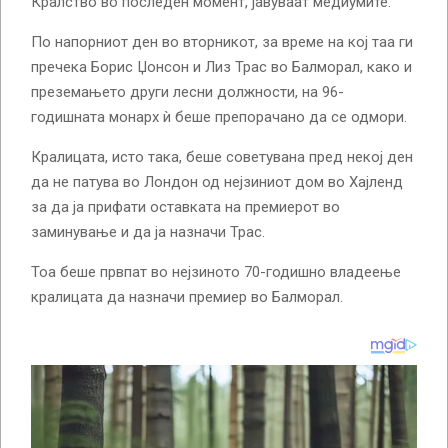
Кралство во последен момент, јавуваат медиумите.
По напорниот ден во вторникот, за време на кој таа ги
пречека Борис Џонсон и Лиз Трас во Балморал, како и
преземањето други лесни должности, на 96-
годишната монарх ѝ беше препорачано да се одмори.
Кралицата, исто така, беше советувана пред некој ден
да не патува во Лондон од нејзиниот дом во Хајленд
за да ја прифати оставката на премиерот во
заминување и да ја назначи Трас.
Тоа беше првпат во нејзиното 70-годишно владеење
кралицата да назначи премиер во Балморал.