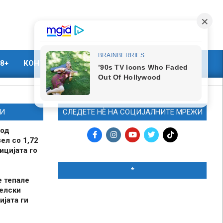
8+
КОНТАКТ
МАРКЕТИНГ
И
СЛЕДЕТЕ НЀ НА СОЦИЈАЛНИТЕ МРЕЖИ
 од
ел со 1,72
ицијата го
*
е тепале
елски
ијата ги