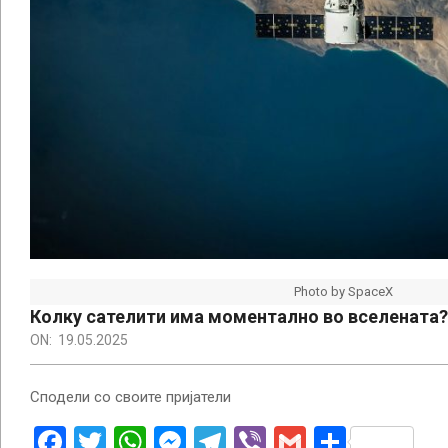
Photo by SpaceX
Колку сателити има моментално во вселената?
ON:
19.05.2025
Сподели со своите пријатели
Facebook
Twitter
WhatsApp
Messenger
Telegram
Viber
Gmail
Share