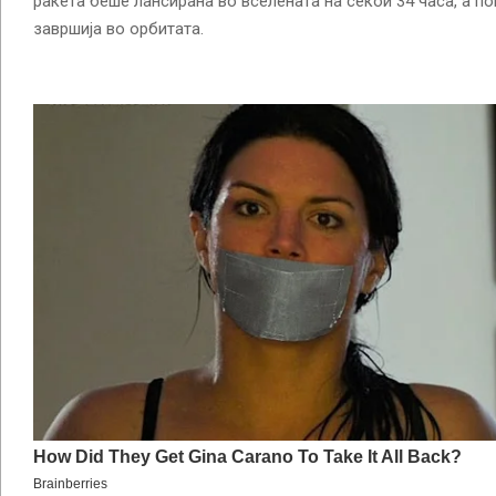
ракета беше лансирана во вселената на секои 34 часа, а по
завршија во орбитата.