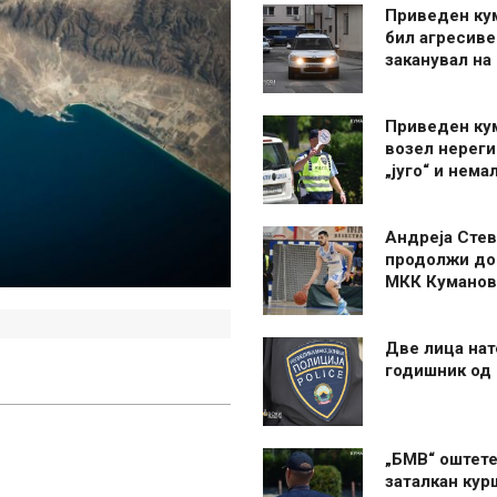
Приведен ку
бил агресиве
заканувал на
Приведен ку
возел нерег
„југо“ и нема
Андреја Стев
продолжи до
МКК Куманов
Две лица нат
годишник од
„БМВ“ оштете
заталкан кур