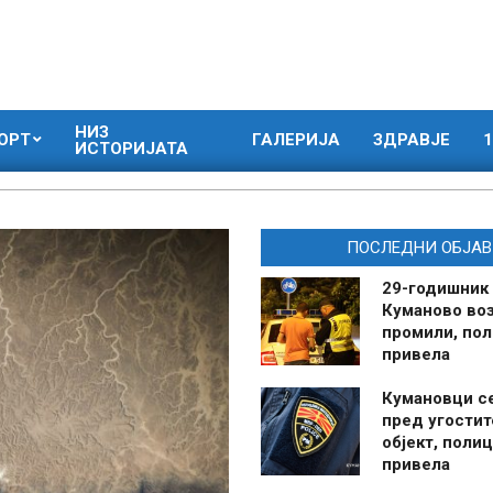
НИЗ
ОРТ
ГАЛЕРИЈА
ЗДРАВЈЕ
1
ИСТОРИЈАТА
ПОСЛЕДНИ ОБЈАВ
29-годишник
Куманово воз
промили, пол
привела
Кумановци с
пред угостит
објект, полиц
привела