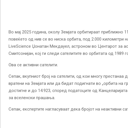
Во мај 2025 година, околу Земјата орбитираат приближно 11
повеќето од нив се во ниска орбита, под 2.000 километри н
LiveScience Џонатан Мекдауел, астроном во Центарот за 
Смитсонијан, кој ги следи сателитите во орбитата од 1989 г
Ова се активни сателити.
Сепак, вкупниот број на сателити, од кои многу престанаа 
вратени на Земјата или да бидат подигнати во „орбита на 
достигне и до 14.923, според податоците од Канцеларијата
за вселенски прашања.
Сепак, експертите нагласуваат дека бројот на неактивни са