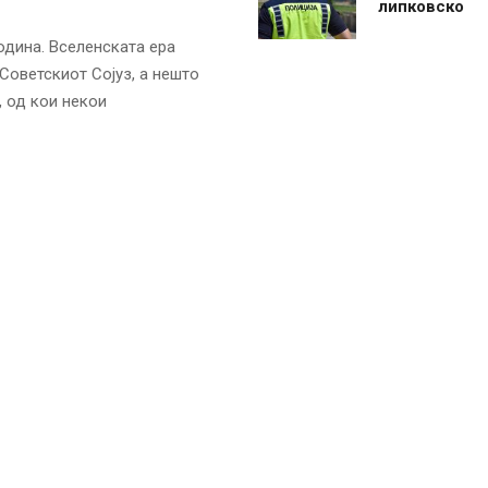
липковско
одина. Вселенската ера
Советскиот Сојуз, а нешто
, од кои некои