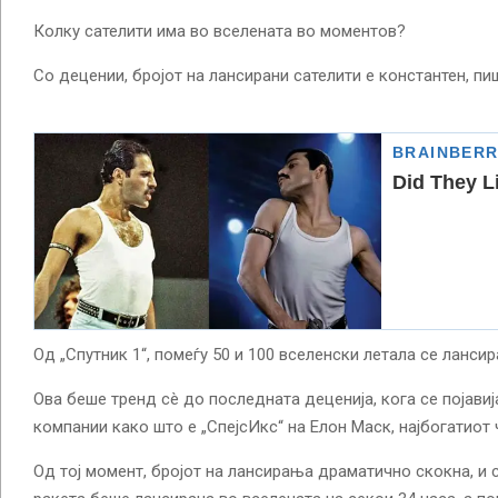
Колку сателити има во вселената во моментов?
Со децении, бројот на лансирани сателити е константен, пиш
Од „Спутник 1“, помеѓу 50 и 100 вселенски летала се ланси
Ова беше тренд сè до последната деценија, кога се појави
компании како што е „СпејсИкс“ на Елон Маск, најбогатиот 
Од тој момент, бројот на лансирања драматично скокна, и 