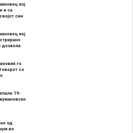
мановец кој
н и се
 својот син
мановец кој
истрирано
л дозвола
ановиќ го
говорот со
о
епале 19-
 кумановско
но од
шум во