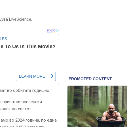
ува LiveScience.
раат во орбитата годишно.
ја приватни вселенски
човек во светот.
само во 2024 година, по една