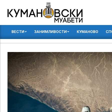
Skip
to
content
КУМАНОВСКИ
ВЕСТИ
ЗАНИМЛИВОСТИ
КУМАНОВО
СП
МУАБЕТИ
Primary
Navigation
Menu