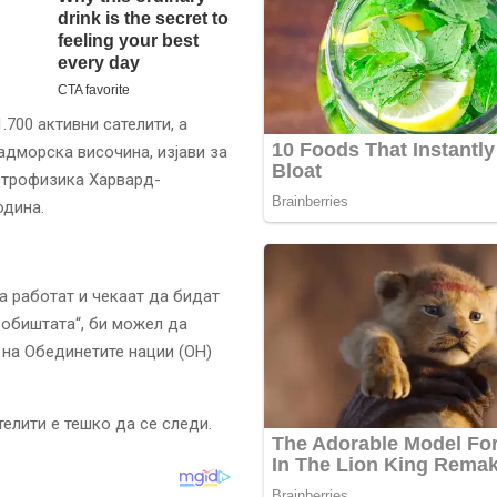
.700 активни сателити, а
адморска височина, изјави за
астрофизика Харвард-
одина.
да работат и чекаат да бидат
гробиштата“, би можел да
 на Обединетите нации (ОН)
телити е тешко да се следи.