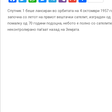
Спутник 1 беше лансиран во орбитата на 4 октомври 1957 г
започна со летот на првиот вештачки сателит, изграден од 
помалку од 70 години подоцна, небото е полно со сателити
неконтролирано паѓаат назад на Земјата.