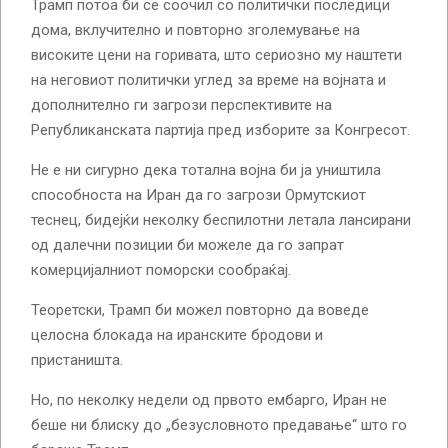
Трамп потоа би се соочил со политички последици
дома, вклучително и повторно зголемување на
високите цени на горивата, што сериозно му наштети
на неговиот политички углед за време на војната и
дополнително ги загрози перспективите на
Републиканската партија пред изборите за Конгресот.
Не е ни сигурно дека тотална војна би ја уништила
способноста на Иран да го загрози Ормутскиот
теснец, бидејќи неколку беспилотни летала лансирани
од далечни позиции би можеле да го запрат
комерцијалниот поморски сообраќај.
Теоретски, Трамп би можел повторно да воведе
целосна блокада на иранските бродови и
пристаништа.
Но, по неколку недели од првото ембарго, Иран не
беше ни блиску до „безусловното предавање“ што го