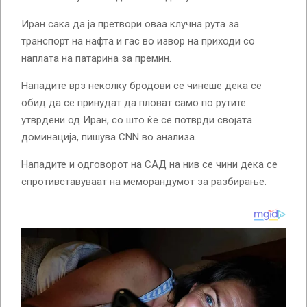
Иран сака да ја претвори оваа клучна рута за
транспорт на нафта и гас во извор на приходи со
наплата на патарина за премин.
Нападите врз неколку бродови се чинеше дека се
обид да се принудат да пловат само по рутите
утврдени од Иран, со што ќе се потврди својата
доминација, пишува CNN во анализа.
Нападите и одговорот на САД на нив се чини дека се
спротивставуваат на меморандумот за разбирање.