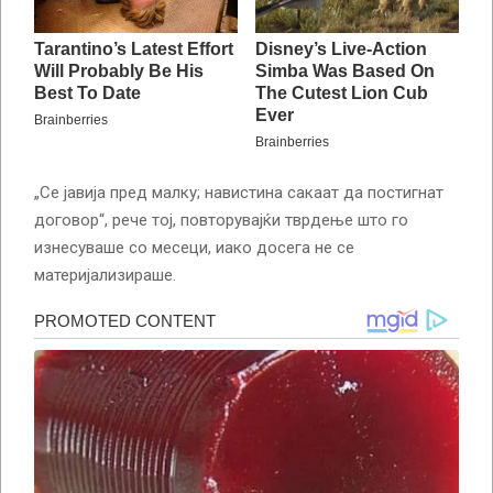
„Се јавија пред малку; навистина сакаат да постигнат
договор“, рече тој, повторувајќи тврдење што го
изнесуваше со месеци, иако досега не се
материјализираше.