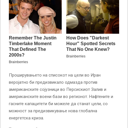
Проширувањето на списокот на цели во Иран
веројатно би предизвикало одмазда против
американските сојузници во Персискиот Залив и
американските воени бази во регионот. Нафтените и
гасните капацитети би можеле да станат цели, со
можност за предизвикување нова глобална
енергетска криза.