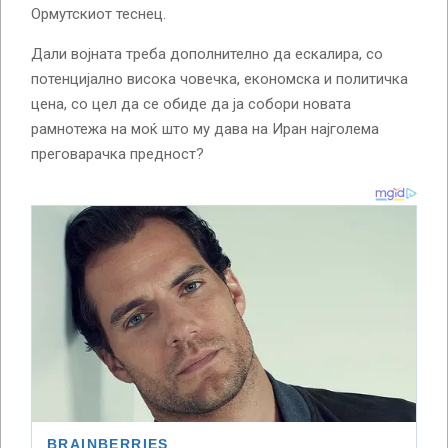
Ормутскиот теснец.
Дали војната треба дополнително да ескалира, со
потенцијално висока човечка, економска и политичка
цена, со цел да се обиде да ја собори новата
рамнотежа на моќ што му дава на Иран најголема
преговарачка предност?