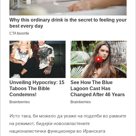
Исто така, би можело да укаже на поделби во рамките
на режимот, бидејќи новоовластените
националистички функционери во Иранската