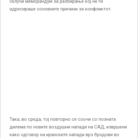
склучи меморандум за разбирање кој не ги
адресираше основните причини за конфликтот.
Така, во среда, тој повторно се соочи со позната
дилема по новите воздушни напади на САД, извршени
како одговор на иранските напади врз бродови во