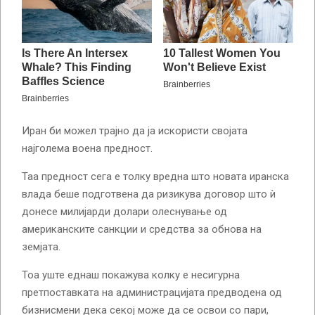
Иран би можел трајно да ја искористи својата
најголема воена предност.
Таа предност сега е толку вредна што новата иранска
влада беше подготвена да ризикува договор што ѝ
донесе милијарди долари олеснување од
американските санкции и средства за обнова на
земјата.
Тоа уште еднаш покажува колку е несигурна
претпоставката на администрацијата предводена од
бизнисмени дека секој може да се освои со пари,