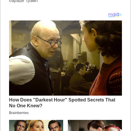
бараше Трамп.