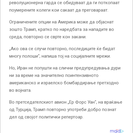
револуционерна гарда се обидуваат да ги поткопаат
поумерените колеги кои сакаат да преговараат.
Ограничените опции на Америка може да објаснат
зошто Трамп, кратко по наредбата за нападите во
среда, повторно се сврте кон закани.
„Ако ова се случи повторно, последиците ќе бидат
многу полоши“, напиша тој на социјалните мрежи.
Но, Иран не попушти на слични предупредувања дури
ни за време на значително поинтензивното
американско и израелско бомбардирање претходно
во војната.
Во претседателскиот авион „Ер Форс Уан“, на враќање
од Турција, Трамп повторно употреби добро познат
дел од својот политички репертоар.