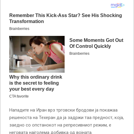
Нападите на Иран врз трговски бродови ја покажаа
решеноста на Техеран да ја задржи таа предност, која,
заедно со опстанокот на репресивниот режим, е
неговата најголема добивка од војната.