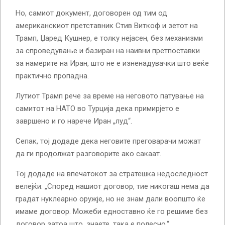
Но, самиот документ, договорен од тим од
американскиот претставник Стив Виткоф и зетот на
Трамп, Џаред Кушнер, е толку нејасен, без механизми
за спроведување и базиран на наивни претпоставки
за намерите на Иран, што не е изненадувачки што веќе
практично пропадна.
Лутиот Трамп рече за време на неговото патување на
самитот на НАТО во Турција дека примирјето е
завршено и го нарече Иран „луд“.
Сепак, тој додаде дека неговите преговарачи можат
да ги продолжат разговорите ако сакаат.
Тој додаде на впечатокот за стратешка недоследност
велејќи: „Според нашиот договор, тие никогаш нема да
градат нуклеарно оружје, но не знам дали воопшто ќе
имаме договор. Можеби едноставно ќе го решиме без
договор затоа што, знаете, така е полесно.“