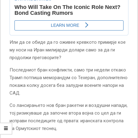
Или да се обиде да го оживее кревкото примирје кое
му носи на Иран милијарди долари само за да ги
продолжи преговорите?
Последниот бран конфликти, само три недели откако
Трамп потпиша меморандум со Техеран, дополнително
покажа колку досега беа залудни воените напори на
САД.
Со лансирањето нов бран ракетни и воздушни напади,
тој ризикуваше да започне втора војна со цел да ги
исправи последиците од првата: иранската контрола
на Ормутскиот теснец.