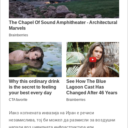
Иако копнената инвазија на Иран е речиси
незамислива, тој би можел да размисли за воздушни
напади врз цивилната инфраструктура или