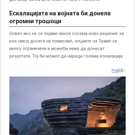
Ескалацијата на војната би донела
огромни трошоци
Освен ако не се појави некое сосема ново решение за
кое никој досега не помислил, опциите на Трамп се
многу ограничени и можеби нема да донесат
резултати. Тој би можел да нареди голема ескалација.