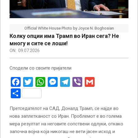
Official White House Photo by Joyce N. Boghosian
Колку опции има Трамп во Иран сега? Не
многу и сите се лоши!
ON:
09.07.2026
Сподели со своите пријатели
Facebook
Twitter
WhatsApp
Messenger
Telegram
Viber
Gmail
Share
Претседателот на САД, Доналд Трамп, се најде во
нова заплетканост со Иран. Проблемот е во голема
мера резултат на неговите сопствени одлуки, откако
започна војна која никогаш не вети јасен исход и