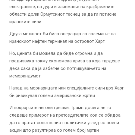
електраните, па дури и заземање на крајбрежните
области долж Ормутскиот теснец за да ги потисне
иранските сили.
Друга можност би била операција за заземање на
иранскиот нафтен терминал на островот Харг.
Но, цената би можела да биде огромна и да
предизвика токму економска криза за која тврдеше
дека сака да ја избегне со потпишувањето на
меморандумот.
Напад на морнарицата или специјалните сили врз Харг
би ризикувал големи американски жртви.
И покрај сите негови грешки, Трамп досега не го
следеше примерот на претседателите кои се обидоа
да го вратат сопствениот политички углед со воени
акции што резултираа со голем број мртви