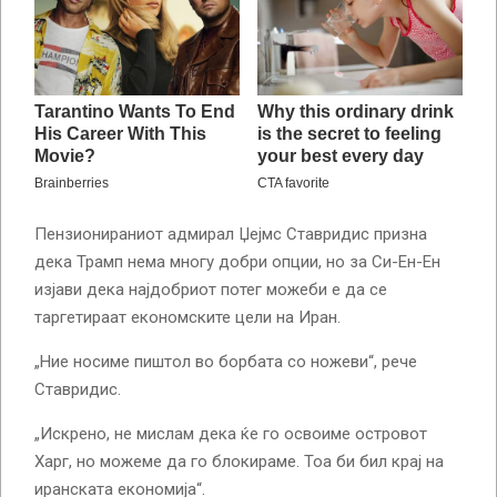
Пензионираниот адмирал Џејмс Ставридис призна
дека Трамп нема многу добри опции, но за Си-Ен-Ен
изјави дека најдобриот потег можеби е да се
таргетираат економските цели на Иран.
„Ние носиме пиштол во борбата со ножеви“, рече
Ставридис.
„Искрено, не мислам дека ќе го освоиме островот
Харг, но можеме да го блокираме. Тоа би бил крај на
иранската економија“.