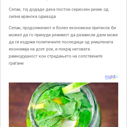
Сепак, тој додаде дека постои сериозен ризик од
силна иранска одмазда.
Сепак, продолжениот и болен економски притисок би
можел да го принуди режимот да размисли дали може
да ги издржи политичките последици од уништената
економија на долг рок, и покрај неговата
рамнодушност кон страдањето на сопствените
граѓани.