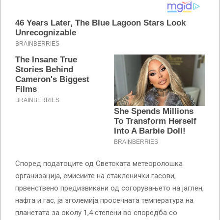
Според податоците од Светската метеоролошка
организација, емисиите на стакленички гасови,
првенствено предизвикани од согорувањето на јаглен,
нафта и гас, ја зголемија просечната температура на
планетата за околу 1,4 степени во споредба со