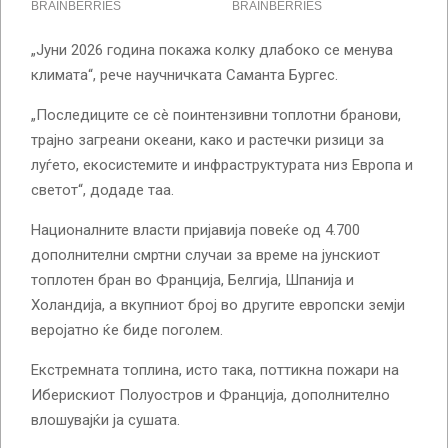
„Јуни 2026 година покажа колку длабоко се менува
климата“, рече научничката Саманта Бургес.
„Последиците се сè поинтензивни топлотни бранови,
трајно загреани океани, како и растечки ризици за
луѓето, екосистемите и инфраструктурата низ Европа и
светот“, додаде таа.
Националните власти пријавија повеќе од 4.700
дополнителни смртни случаи за време на јунскиот
топлотен бран во Франција, Белгија, Шпанија и
Холандија, а вкупниот број во другите европски земји
веројатно ќе биде поголем.
Екстремната топлина, исто така, поттикна пожари на
Иберискиот Полуостров и Франција, дополнително
влошувајќи ја сушата.