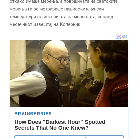
откако имаше мерења, а површината на светските
мориња ги регистрираше највисоките јунски
температури во историјата на мерењата, според
месечниот извештај на Коперник.