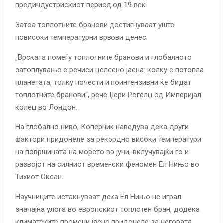
прединдустрискиот период од 19 век.
Затоа топлотните бранови достигнуваат уште
повисоки температурни врвови денес.
„Врската помеѓу топлотните бранови и глобалното
затоплување е речиси целосно јасна: колку е потопла
планетата, толку почести и поинтензивни ќе бидат
топлотните бранови“, рече Џери Рогелџ од Империјал
колеџ во Лондон.
На глобално ниво, Коперник наведува дека други
фактори придонеле за рекордно високи температури
на површината на морето во јуни, вклучувајќи го и
развојот на силниот временски феномен Ел Нињо во
Тихиот Океан.
Научниците истакнуваат дека Ел Нињо не играл
значајна улога во европскиот топлотен бран, додека
климатските промени јасно придонеле за неговата