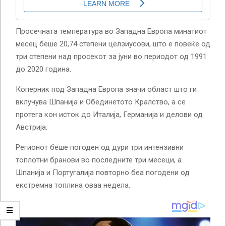
Просечната температура во Западна Европа минатиот
месец беше 20,74 степени целзиусови, што е повеќе од
три степени над просекот за јуни во периодот од 1991
до 2020 година.
Коперник под Западна Европа значи област што ги
вклучува Шпанија и Обединетото Кралство, а се
протега кон исток до Италија, Германија и делови од
Австрија.
Регионот беше погоден од дури три интензивни
топлотни бранови во последните три месеци, а
Шпанија и Португалија повторно беа погодени од
екстремна топлина оваа недела.