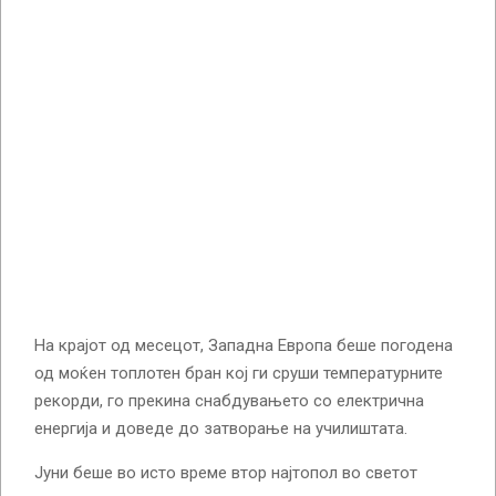
На крајот од месецот, Западна Европа беше погодена
од моќен топлотен бран кој ги сруши температурните
рекорди, го прекина снабдувањето со електрична
енергија и доведе до затворање на училиштата.
Јуни беше во исто време втор најтопол во светот