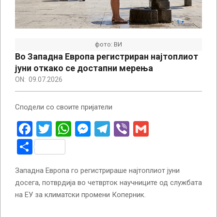
фото: ВИ
Во Западна Европа регистриран најтоплиот
јуни откако се достапни мерења
ON:
09.07.2026
Сподели со своите пријатели
Facebook
Twitter
WhatsApp
Messenger
Telegram
Viber
Gmail
Share
Западна Европа го регистрираше најтоплиот јуни
досега, потврдија во четврток научниците од службата
на ЕУ за климатски промени Коперник.