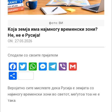
фото: ВИ
Kоја земја има најмногу временски зони?
Не, не е Русија!
ON:
27.05.2026
Сподели со своите пријатели
Facebook
Twitter
WhatsApp
Messenger
Telegram
Viber
Gmail
Share
Веројатно сите мислевте дека Русија е земјата со
најмногу временски зони во светот, меѓутоа тоа не е
така.