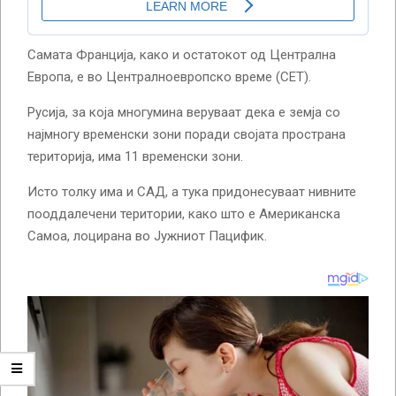
Самата Франција, како и остатокот од Централна
Европа, е во Централноевропско време (CET).
Русија, за која многумина веруваат дека е земја со
најмногу временски зони поради својата пространа
територија, има 11 временски зони.
Исто толку има и САД, а тука придонесуваат нивните
пооддалечени територии, како што е Американска
Самоа, лоцирана во Јужниот Пацифик.