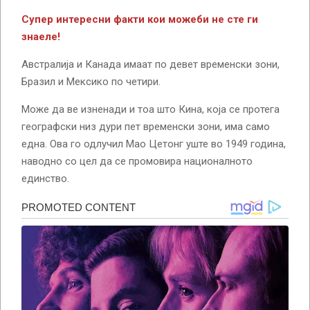
Супер интересни факти кои можеби не сте ги
знаеле!
Австралија и Канада имаат по девет временски зони,
Бразил и Мексико по четири.
Може да ве изненади и тоа што Кина, која се протега
географски низ дури пет временски зони, има само
една. Ова го одлучил Мао Цетонг уште во 1949 година,
наводно со цел да се промовира националното
единство.