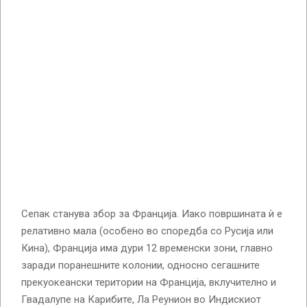
Сепак станува збор за Франција. Иако површината ѝ е
релативно мала (особено во споредба со Русија или
Кина), Франција има дури 12 временски зони, главно
заради поранешните колонии, односно сегашните
прекуокеански територии на Франција, вклучително и
Гвадалупе на Карибите, Ла Реунион во Индискиот