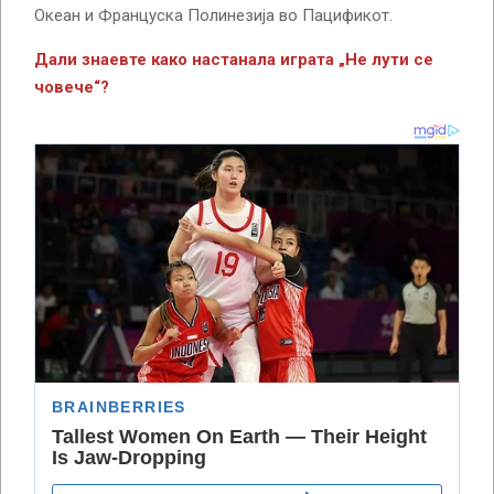
Океан и Француска Полинезија во Пацификот.
Дали знаевте како настанала играта „Не лути се
човече“?