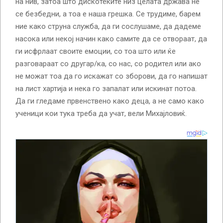
на нив, затоа што дискотеките низ целата држава не
се безбедни, а тоа е наша грешка. Се трудиме, барем
ние како струна служба, да ги сослушаме, да дадеме
насока или некој начин како самите да се отвораат, да
ги исфрлаат своите емоции, со тоа што или ќе
разговараат со другар/ка, со нас, со родител или ако
не можат тоа да го искажат со зборови, да го напишат
на лист хартија и нека го запалат или искинат потоа.
Да ги гледаме првенствено како деца, а не само како
ученици кои тука треба да учат, вели Михајловиќ.