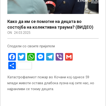
Како да им се помогне на децата во
состојба на колективна траума? (ВИДЕО)
ON:
24.03.2025
Сподели со своите пријатели
Facebook
Twitter
WhatsApp
Messenger
Telegram
Viber
Gmail
Share
Катастрофалниот пожар во Кочани кој однесе 59
млади животи остава длабока лузна кај сите нас, но
најранливи се токму децата.