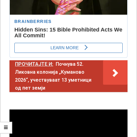
ПРОЧИТАЈТЕ И:
Почнува 52.
Ликовна колонија „Куманово
2026“, учествуваат 13 уметници
од пет земји