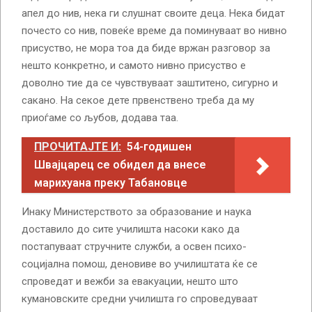
апел до нив, нека ги слушнат своите деца. Нека бидат
почесто со нив, повеќе време да поминуваат во нивно
присуство, не мора тоа да биде вржан разговор за
нешто конкретно, и самото нивно присуство е
доволно тие да се чувствуваат заштитено, сигурно и
сакано. На секое дете првенствено треба да му
приоѓаме со љубов, додава таа.
ПРОЧИТАЈТЕ И:
54-годишен
Швајцарец се обидел да внесе
марихуана преку Табановце
Инаку Министерството за образование и наука
доставило до сите училишта насоки како да
постапуваат стручните служби, а освен психо-
социјална помош, деновиве во училиштата ќе се
спроведат и вежби за евакуации, нешто што
кумановските средни училишта го спроведуваат