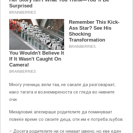
Многу ученици, вели таа, не сакале да разговараат,
иако тагата и вознемиреноста се гледа во нивните
очи.
Михајловиќ апелираше родителите да поминуваат
повеќе време со своите деца, оти им е потреба љубов.
– Досега родителите ни се немаат јавено, но еве еден