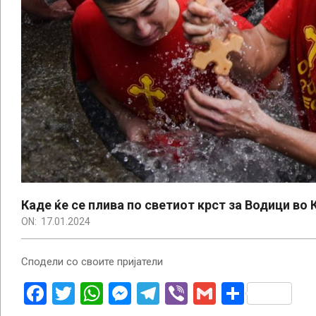
Каде ќе се плива по светиот крст за Водици во
ON:
17.01.2024
Сподели со своите пријатели
Facebook
Twitter
WhatsApp
Messenger
Telegram
Viber
Gmail
Share