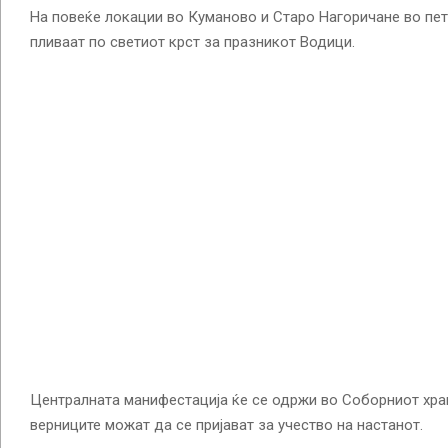
На повеќе локации во Куманово и Старо Нагоричане во пет
пливаат по светиот крст за празникот Водици.
Централната манифестација ќе се одржи во Соборниот хра
верниците можат да се пријават за учество на настанот.