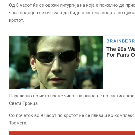
Од 8 часот ќе се одржи литургија на која е пожелно да при
часа подоцна се очекува да биде осветена водата во црко
крстот.
Паралелно во исто време чинот на пливање по светиот крс
Света Троица.
Со почеток во 9 часот по крстот ќе се плива и во комплек
Тромеѓа.