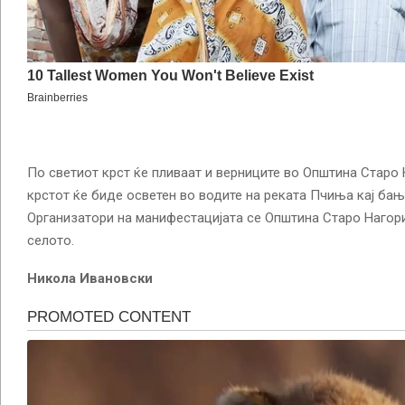
По светиот крст ќе пливаат и верниците во Општина Старо 
крстот ќе биде осветен во водите на реката Пчиња кај бањ
Организатори на манифестацијата се Општина Старо Нагор
селото.
Никола Ивановски