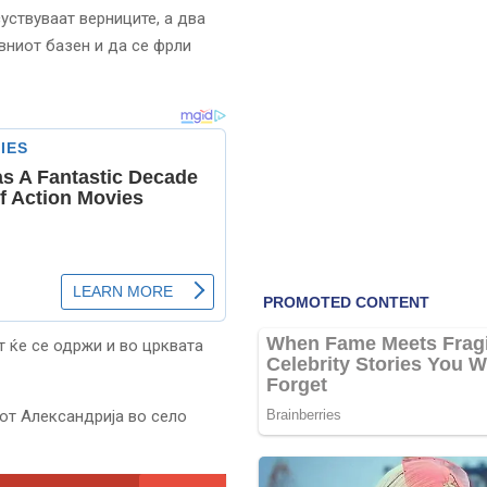
суствуваат верниците, а два
вниот базен и да се фрли
т ќе се одржи и во црквата
сот Александрија во село