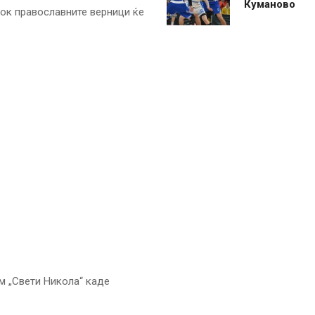
Куманово
ок православните верници ќе
м „Свети Никола“ каде