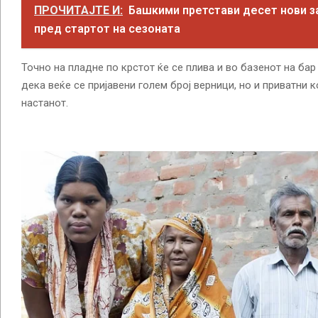
ПРОЧИТАЈТЕ И:
Башкими претстави десет нови 
пред стартот на сезоната
Точно на пладне по крстот ќе се плива и во базенот на бар
дека веќе се пријавени голем број верници, но и приватни 
настанот.