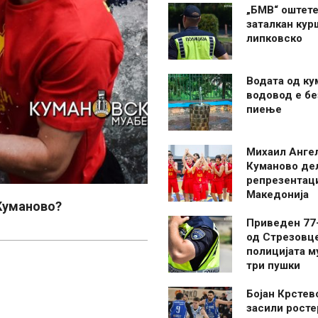
„БМВ“ оштете
заталкан кур
липковско
Водата од ку
водовод е бе
пиење
Михаил Анге
Куманово де
репрезентаци
Македонија
 Куманово?
Приведен 77
од Стрезовце
полицијата м
три пушки
Бојан Крстев
засили росте