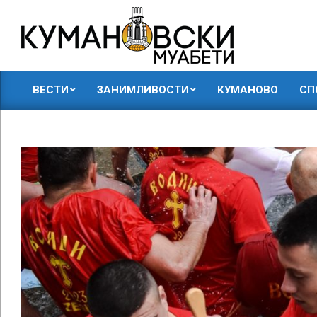
Skip
to
content
КУМАНОВСКИ
ВЕСТИ
ЗАНИМЛИВОСТИ
КУМАНОВО
СП
МУАБЕТИ
Primary
Navigation
Menu