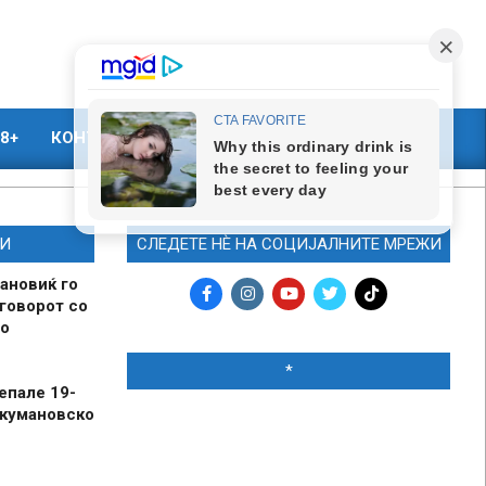
8+
КОНТАКТ
МАРКЕТИНГ
И
СЛЕДЕТЕ НЀ НА СОЦИЈАЛНИТЕ МРЕЖИ
ановиќ го
говорот со
о
*
епале 19-
 кумановско