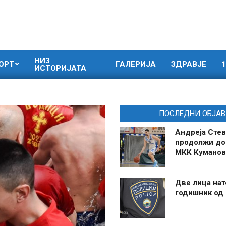
НИЗ
ОРТ
ГАЛЕРИЈА
ЗДРАВЈЕ
1
ИСТОРИЈАТА
ПОСЛЕДНИ ОБЈАВ
Андреја Стев
продолжи до
МКК Куманов
Две лица нат
годишник од