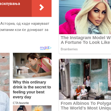
засилувања
 Асториа, од каде најавуваат
компании кои ќе донираат за