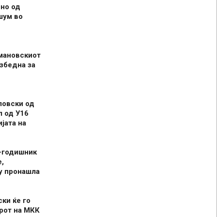
но од
шум во
мановскиот
збедна за
ловски од
л од У16
јата на
-годишник
,
у пронашла
ски ќе го
рот на МКК