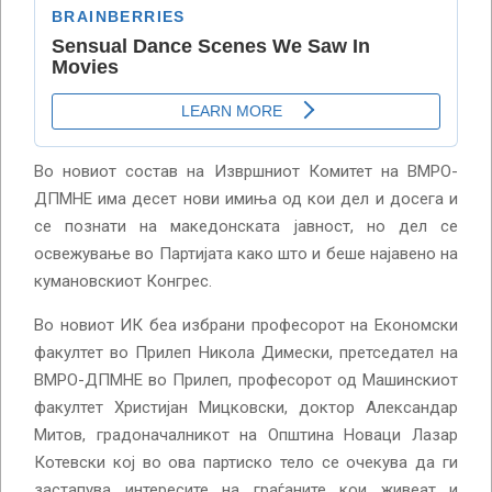
Во новиот состав на Извршниот Комитет на ВМРО-
ДПМНЕ има десет нови имиња од кои дел и досега и
се познати на македонската јавност, но дел се
освежување во Партијата како што и беше најавено на
кумановскиот Конгрес.
Во новиот ИК беа избрани професорот на Економски
факултет во Прилеп Никола Димески, претседател на
ВМРО-ДПМНЕ во Прилеп, професорот од Машинскиот
факултет Христијан Мицковски, доктор Александар
Митов, градоначалникот на Општина Новаци Лазар
Котевски кој во ова партиско тело се очекува да ги
застапува интересите на граѓаните кои живеат и