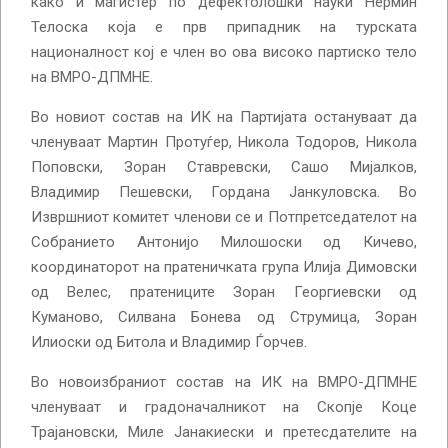
како и магистер по дефектолошки науки Нермин
Телоска која е прв припадник на турската
националност кој е член во ова високо партиско тело
на ВМРО-ДПМНЕ.
Во новиот состав на ИК на Партијата остануваат да
членуваат Мартин Протуѓер, Никола Тодоров, Никола
Поповски, Зоран Ставревски, Сашо Мијалков,
Владимир Пешевски, Гордана Јанкуловска. Во
Извршниот комитет членови се и Потпретседателот на
Собранието Антонијо Милошоски од Кичево,
координаторот на пратеничката група Илија Димовски
од Велес, пратениците Зоран Георгиевски од
Куманово, Силвана Бонева од Струмица, Зоран
Илиоски од Битола и Владимир Ѓорчев.
Во новоизбраниот состав на ИК на ВМРО-ДПМНЕ
членуваат и градоначалникот на Скопје Коце
Трајановски, Миле Јанакиески и претесдателите на