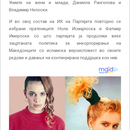
Униите на жени и млади, Даниела Рангелова и
Владимир Нелоски.
И во овој состав на ИК на Партијата повторно се
избрани пратениците Нола Исмајлоска и Фатмир
Имероски со што партијата ја продолжи веќе
зацртаната политика за инкорпорирање на
Македонците со исламска вероисповест во своите
редови и давање на континуирана поддршка кон нив.