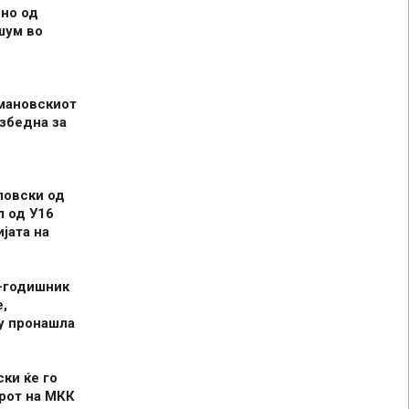
но од
шум во
мановскиот
збедна за
ловски од
л од У16
јата на
-годишник
,
у пронашла
ски ќе го
рот на МКК