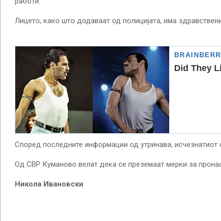
работи.
Лицето, како што додаваат од полицијата, има здравствен
Според последните информации од утринава, исчезнатиот с
Од СВР Куманово велат дека се преземаат мерки за прона
Никола Ивановски