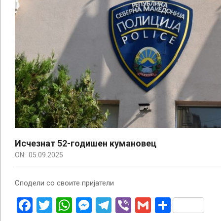
Исчезнат 52-годишен кумановец
ON:
05.09.2025
Сподели со своите пријатели
Facebook
Twitter
WhatsApp
Messenger
Telegram
Viber
Gmail
Share