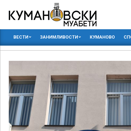
Skip
to
content
КУМАНОВСКИ
ВЕСТИ
ЗАНИМЛИВОСТИ
КУМАНОВО
СП
МУАБЕТИ
Primary
Navigation
Menu