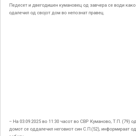
Педесет и двегодишен кумановец од завчера се води како 
одалечил од својот дом во непознат правец.
– На 03.09.2025 во 11:30 часот во СВР Куманово, Т.П. (79) 
домот се оддалечил неговиот син С.П.(52), информираат о