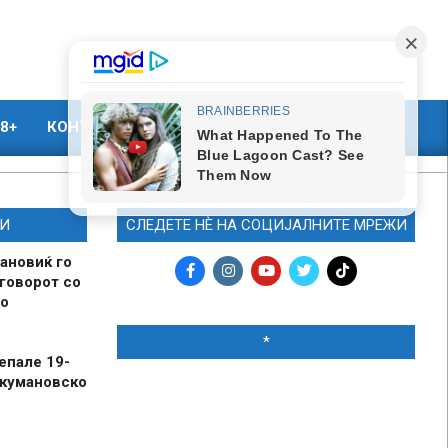
8+
КОНТАКТ
МАРКЕТИНГ
И
СЛЕДЕТЕ НЀ НА СОЦИЈАЛНИТЕ МРЕЖИ
ановиќ го
говорот со
о
*
епале 19-
 кумановско