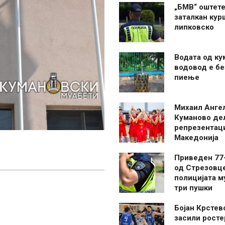
„БМВ“ оштете
заталкан кур
липковско
Водата од ку
водовод е бе
пиење
Михаил Анге
Куманово де
репрезентаци
Македонија
Приведен 77
од Стрезовце
полицијата м
три пушки
Бојан Крстев
засили росте