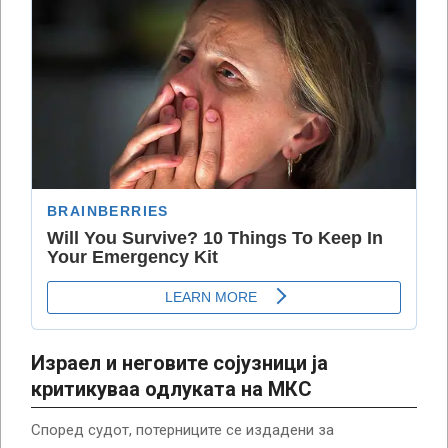
Израел и неговите сојузници ја
критикуваа одлуката на МКС
Според судот, потерниците се издадени за