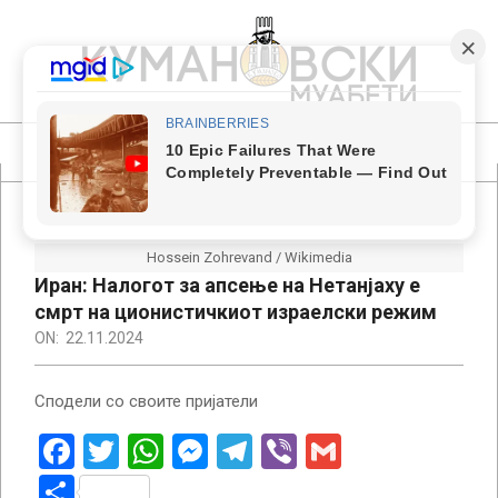
Skip
to
content
КУМАНОВСКИ
МУАБЕТИ
Primary
Navigation
Menu
Hossein Zohrevand / Wikimedia
Иран: Налогот за апсење на Нетанјаху е
смрт на ционистичкиот израелски режим
ON:
22.11.2024
Сподели со своите пријатели
Facebook
Twitter
WhatsApp
Messenger
Telegram
Viber
Gmail
Share