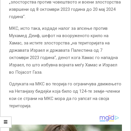
„злосторства против човештвото и воени злосторства
извршени од 8 октомври 2023 година до 20 мај 2024
година“.
МКС, исто така, издаде налог за апсење против
Мухамед Деиф, шефот на вооруженото крило на
Хамас, за истите злосторства „на територијата на
државата Израел и државата Палестина од 7
октомври 2023 година“, денот кога Хамас го нападна
Израел, по што избувна војната меѓу Хамас и Израел
во Појасот Газа.
Одлуката на МКС во теорија го ограничува движењето
на Нетанјаху бидејќи која било од 124-те земји-членки
кои се страни на МКС мора да го уапсат на своја
територија.