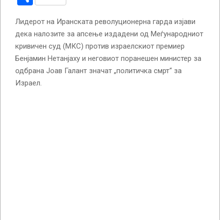
Лидерот на Иранската револуционерна гарда изјави
дека налозите за апсење издадени од Меѓународниот
кривичен суд (МКС) против израелскиот премиер
Бенјамин Нетанјаху и неговиот поранешен министер за
одбрана Јоав Галант значат „политичка смрт“ за
Израел.