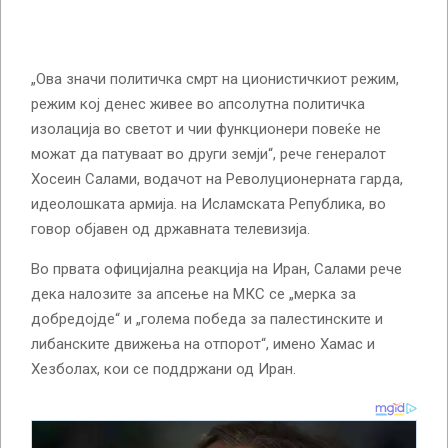
„Ова значи политичка смрт на ционистичкиот режим,
режим кој денес живее во апсолутна политичка
изолација во светот и чии функционери повеќе не
можат да патуваат во други земји“, рече генералот
Хосеин Салами, водачот на Револуционерната гарда,
идеолошката армија. на Исламската Република, во
говор објавен од државната телевизија.
Во првата официјална реакција на Иран, Салами рече
дека налозите за апсење на МКС се „мерка за
добредојде“ и „голема победа за палестинските и
либанските движења на отпорот“, имено Хамас и
Хезболах, кои се поддржани од Иран.