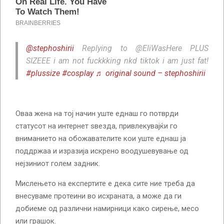
@stephoshirii
Replying to @EliWasHere PLUS
SIZEEE i am not fuckkking nkd tiktok i am just fat!
#plussize
#cosplay
♬ original sound – stephoshirii
Оваа жена на тој начин уште еднаш го потврди
статусот на интернет ѕвезда, привлекувајќи го
вниманието на обожавателите кои уште еднаш ја
поддржаа и изразија искрено воодушевување од
нејзиниот голем задник.
Мислењето на експертите е дека сите ние треба да
внесуваме протеини во исхраната, а може да ги
добиеме од различни намирници како сирење, месо
или грашок.