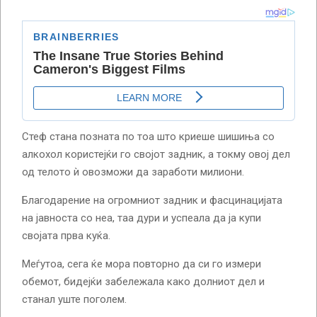
Стеф стана позната по тоа што криеше шишиња со
алкохол користејќи го својот задник, а токму овој дел
од телото ѝ овозможи да заработи милиони.
Благодарение на огромниот задник и фасцинацијата
на јавноста со неа, таа дури и успеала да ја купи
својата прва куќа.
Меѓутоа, сега ќе мора повторно да си го измери
обемот, бидејќи забележала како долниот дел и
станал уште поголем.