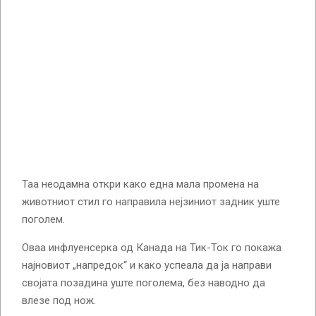
Таа неодамна откри како една мала промена на
животниот стил го направила нејзиниот задник уште
поголем.
Оваа инфлуенсерка од Канада на Тик-Ток го покажа
најновиот „напредок“ и како успеала да ја направи
својата позадина уште поголема, без наводно да
влезе под нож.