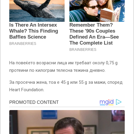
На повеќето возрасни лица им требаат околу 0,75 g
протеини по килограм телесна тежина дневно.
За просечна жена, тоа е 45 g или 55 g за мажи, според
Heart Foundation.