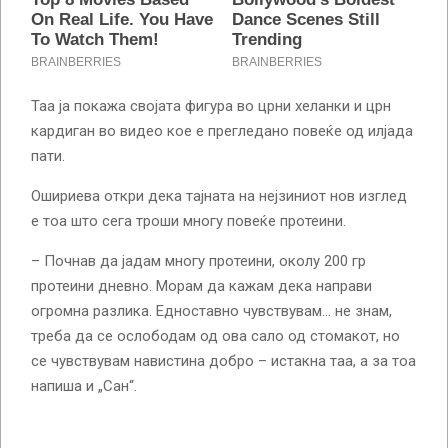
Таа ја покажа својата фигура во црни хеланки и црн
кардиган во видео кое е прегледано повеќе од илјада
пати.
Ошириева откри дека тајната на нејзиниот нов изглед
е тоа што сега троши многу повеќе протеини.
– Почнав да јадам многу протеини, околу 200 гр
протеини дневно. Морам да кажам дека направи
огромна разлика. Едноставно чувствувам… не знам,
треба да се ослободам од ова сало од стомакот, но
се чувствувам навистина добро – истакна таа, а за тоа
напиша и „Сан“.