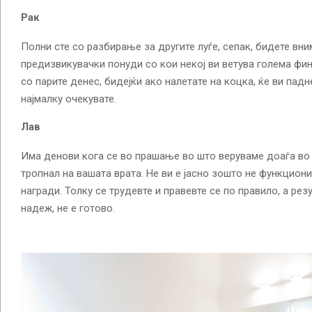
Рак
Полни сте со разбирање за другите луѓе, сепак, бидете вн
предизвикувачки понуди со кои некој ви ветува голема фи
со парите денес, бидејќи ако налетате на коцка, ќе ви пад
најмалку очекувате.
Лав
Има денови кога се во прашање во што веруваме доаѓа во
тропнал на вашата врата. Не ви е јасно зошто не функцион
награди. Толку се трудевте и правевте се по правило, а рез
надеж, не е готово.