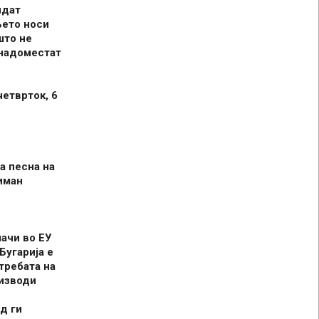
идат
њето носи
што не
 надоместат
четврток, 6
а песна на
иман
шачи во ЕУ
Бугарија е
требата на
оизводи
д ги