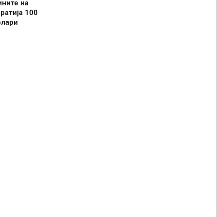
ините на
ратија 100
олари