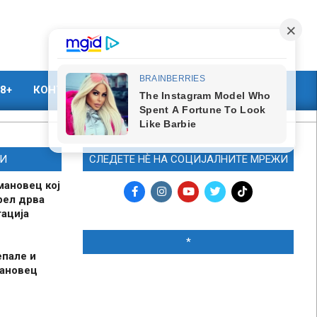
8+
КОНТАКТ
МАРКЕТИНГ
И
СЛЕДЕТЕ НЀ НА СОЦИЈАЛНИТЕ МРЕЖИ
мановец кој
рел дрва
ација
*
епале и
мановец