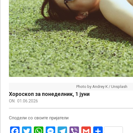
Photo by Andrey K / Unsplash
Хороскоп за понеделник, 1 јуни
ON:
01.06.2026
Сподели со своите пријатели
Facebook
Twitter
WhatsApp
Messenger
Telegram
Viber
Gmail
Share