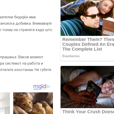
имателни бидејќи има
нансиска добивка. Внимавајте
не токму на страната каде што
 прашање. Ваков момент
ира системот на работа и
ултатите изостанаа. Не губете