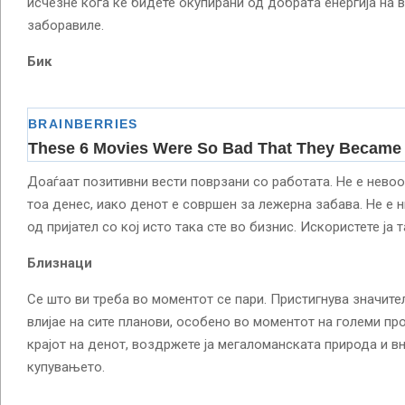
исчезне кога ќе бидете окупирани од добрата енергија на в
заборавиле.
Бик
Доаѓаат позитивни вести поврзани со работата. Не е нево
тоа денес, иако денот е совршен за лежерна забава. Не е н
од пријател со кој исто така сте во бизнис. Искористете ја т
Близнаци
Се што ви треба во моментот се пари. Пристигнува значите
влијае на сите планови, особено во моментот на големи пр
крајот на денот, воздржете ја мегаломанската природа и в
купувањето.