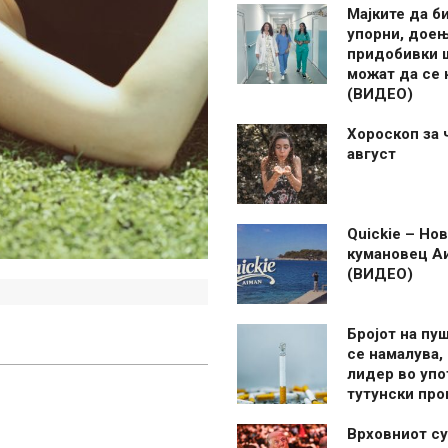
Мајките да б
упорни, дое
придобивки 
можат да се
(ВИДЕО)
Хороскоп за 
август
Quickie – Нов
кумановец А
(ВИДЕО)
Бројот на пу
се намалува, 
лидер во упо
тутунски пр
Врховниот су