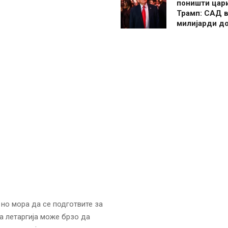
поништи цар
Трамп: САД в
милијарди д
но мора да се подготвите за
та летаргија може брзо да