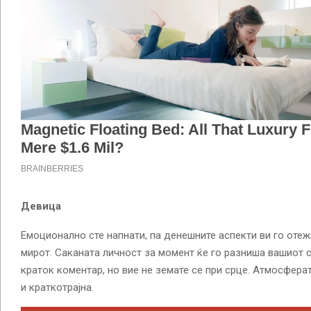
Девица
Емоционално сте напнати, па денешните аспекти ви го оте
мирот. Саканата личност за момент ќе го разниша вашиот 
краток коментар, но вие не земате се при срце. Атмосферат
и краткотрајна.