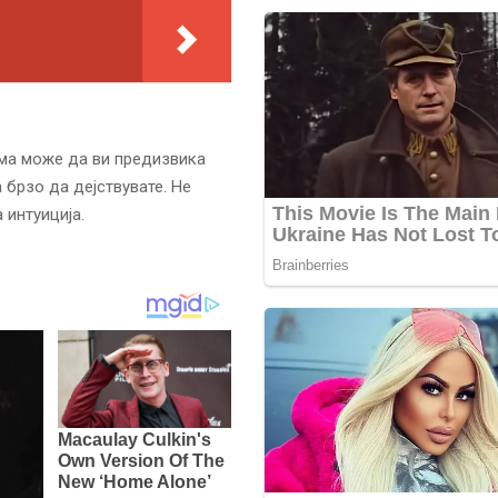
ема може да ви предизвика
 брзо да дејствувате. Не
 интуиција.