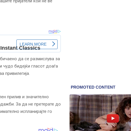
ашите пријатели кои не ве
обичаено да се размислува за
и чудо бидејќи гласот доаѓа
аа привилегија.
лен прилив и значително
одажби. За да не претерате до
нимателно испланирајте го