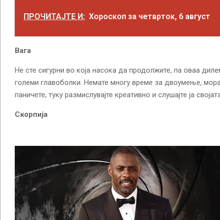
ПРОЧИТАЈТЕ И:
Хороскоп за четврток, 6 август
Вага
Не сте сигурни во која насока да продолжите, па оваа дил
големи главоболки. Немате многу време за двоумење, мора
паничете, туку размислувајте креативно и слушајте ја својата
Скорпија