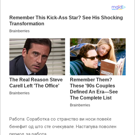
Работа: Соработка со странство ви носи повеќе
бенефит од што сте очекувале. Настапува поволен
период за работа.