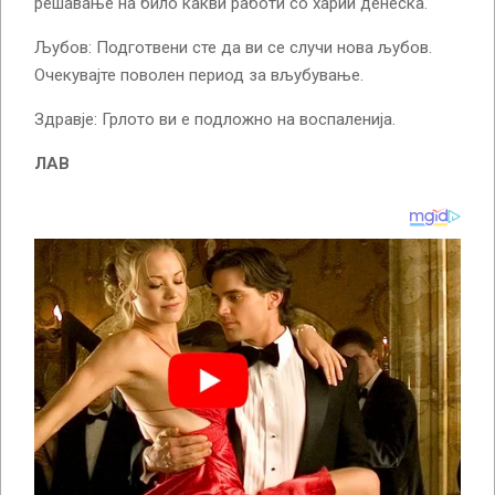
решавање на било какви работи со харии денеска.
Љубов: Подготвени сте да ви се случи нова љубов.
Очекувајте поволен период за вљубување.
Здравје: Грлото ви е подложно на воспаленија.
ЛАВ