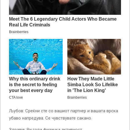
Љубов: Среќни сте со вашиот партнер и вашата врска
убаво напредува. Се чувствувате сакано.
Здравје: Ви годи физичка активност.