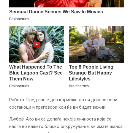
Работа: Пред вас е ден кој може да ви донесе нови
состаноци и преговори кои ќе ви бидат важни.
Љубов: Ако ви се допаѓа некоја личноста која се
наоѓа во вашето блиско опкружување, ќе имате шанса