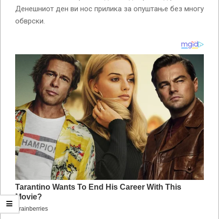
Денешниот ден ви нос прилика за опуштање без многу
обврски.