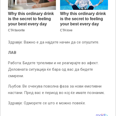
Здравје: Важно е да најдете начин да се опуштите.
ЛАВ
Работа: Бидете трпеливи и не реагирајте во афект.
Деловната ситуација ќе бара од вас да бидете
смирени.
Љубов: Ве очекува поволна фаза за нови емотивни
настани. Пред вас е период во кој ќе имате познаник.
Здравје: Одморете се што е можно повеќе.