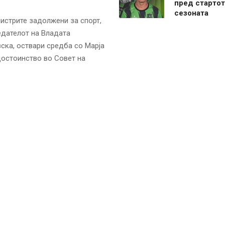
пред стартот
сезоната
нистрите задолжени за спорт,
седателот на Владата
ска, оствари средба со Марја
достоинство во Совет на