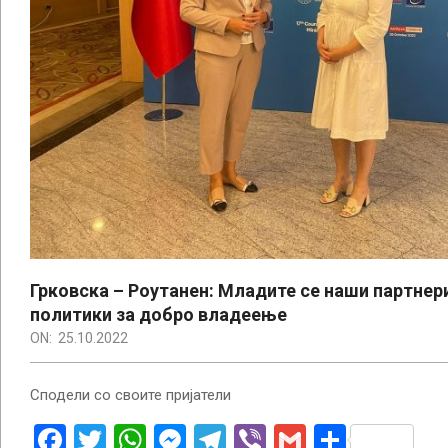
Грковска – Роутанен: Младите се наши партнер
политики за добро владеење
ON:
25.10.2022
Сподели со своите пријатели
Facebook
Twitter
WhatsApp
Messenger
Telegram
Viber
Gmail
Share