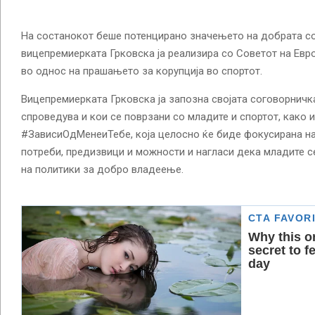
На состанокот беше потенцирано значењето на добрата с
вицепремиерката Грковска ја реализира со Советот на Евро
во однос на прашањето за корупција во спортот.
Вицепремиерката Грковска ја запозна својата соговорничка
спроведува и кои се поврзани со младите и спортот, како 
#ЗависиОдМенеиТебе, која целосно ќе биде фокусирана на
потреби, предизвици и можности и нагласи дека младите с
на политики за добро владеење.