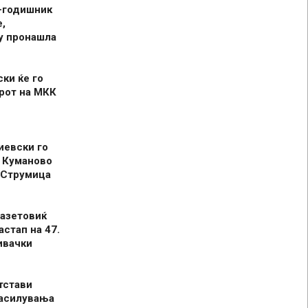
-годишник
,
у пронашла
ски ќе го
рот на МКК
иевски го
 Куманово
 Струмица
азетовиќ
астап на 47.
ивачки
тстави
засилувања