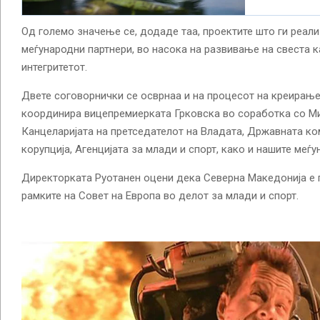
Од големо значење се, додаде таа, проектите што ги реал
меѓународни партнери, во насока на развивање на свеста к
интегритетот.
Двете соговорнички се осврнаа и на процесот на креирање н
координира вицепремиерката Грковска во соработка со Ми
Канцеларијата на претседателот на Владата, Државната ко
корупција, Агенцијата за млади и спорт, како и нашите меѓу
Директорката Руотанен оцени дека Северна Македонија е 
рамките на Совет на Европа во делот за млади и спорт.