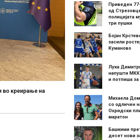
Приведен 77
од Стрезовце
полицијата м
три пушки
Бојан Крстев
засили росте
Куманово
Лука Димитр
напушти МКК
и потпиша за
и во креирање на
Михаела Дом
со одличен н
Охридски пл
маратон
Башкими пре
десет нови 