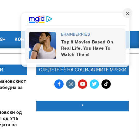
8+
КОНТАКТ
МАРКЕТИНГ
И
СЛЕДЕТЕ НЀ НА СОЦИЈАЛНИТЕ МРЕЖИ
мановскиот
збедна за
*
ловски од
л од У16
јата на