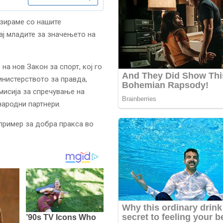
изираме со нашите
ај младите за значењето на
а нов Закон за спорт, кој го
нистерството за правда,
мисија за спречување на
народни партнери.
пример за добра пракса во