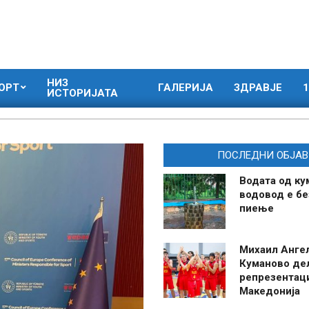
НИЗ
ОРТ
ГАЛЕРИЈА
ЗДРАВЈЕ
1
ИСТОРИЈАТА
ПОСЛЕДНИ ОБЈАВ
Водата од ку
водовод е бе
пиење
Михаил Анге
Куманово де
репрезентаци
Македонија