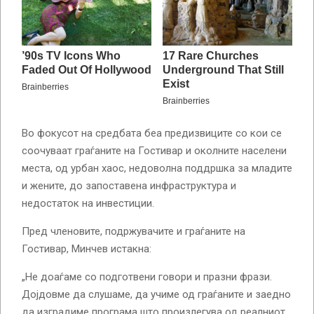
Во фокусот на средбата беа предизвиците со кои се
соочуваат граѓаните на Гостивар и околните населени
места, од урбан хаос, недоволна поддршка за младите
и жените, до запоставена инфраструктура и
недостаток на инвестиции.
Пред членовите, подржувачите и граѓаните на
Гостивар, Минчев истакна:
„Не доаѓаме со подготвени говори и празни фрази.
Дојдовме да слушаме, да учиме од граѓаните и заедно
да изградиме програма што произлегува од реалниот