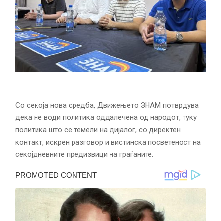
Со секоја нова средба, Движењето ЗНАМ потврдува
дека не води политика оддалечена од народот, туку
политика што се темели на дијалог, со директен
контакт, искрен разговор и вистинска посветеност на
секојдневните предизвици на граѓаните.