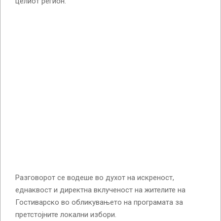
целиот регион.
Разговорот се водеше во духот на искреност,
еднаквост и директна вклученост на жителите на
Гостиварско во обликувањето на програмата за
претстојните локални избори.