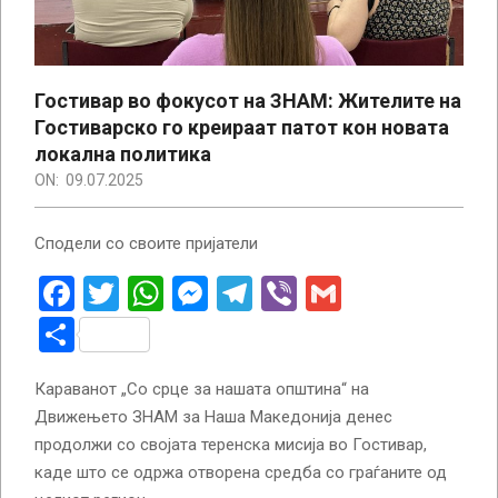
Гостивар во фокусот на ЗНАМ: Жителите на
Гостиварско го креираат патот кон новата
локална политика
ON:
09.07.2025
Сподели со своите пријатели
Facebook
Twitter
WhatsApp
Messenger
Telegram
Viber
Gmail
Share
Караванот „Со срце за нашата општина“ на
Движењето ЗНАМ за Наша Македонија денес
продолжи со својата теренска мисија во Гостивар,
каде што се одржа отворена средба со граѓаните од