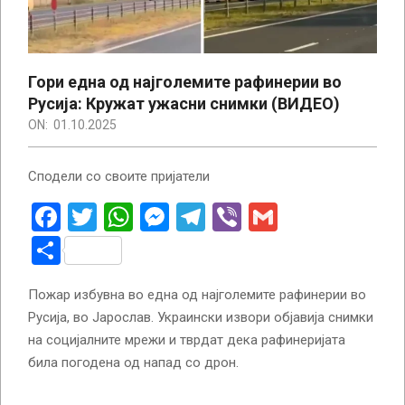
Гори една од најголемите рафинерии во
Русија: Кружат ужасни снимки (ВИДЕО)
ON:
01.10.2025
Сподели со своите пријатели
Facebook
Twitter
WhatsApp
Messenger
Telegram
Viber
Gmail
Share
Пожар избувна во една од најголемите рафинерии во
Русија, во Јарослав. Украински извори објавија снимки
на социјалните мрежи и тврдат дека рафинеријата
била погодена од напад со дрон.