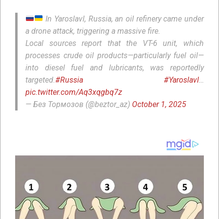
In Yaroslavl, Russia, an oil refinery came under
a drone attack, triggering a massive fire.
Local sources report that the VT-6 unit, which
processes crude oil products—particularly fuel oil—
into diesel fuel and lubricants, was reportedly
targeted.
#Russia
#Yaroslavl
…
pic.twitter.com/Aq3xqgbq7z
— Без Тормозов (@beztor_az)
October 1, 2025