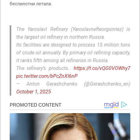
беспилотни летала.
The Yaroslavl Refinery (Yaroslavnefteorgsintez) is
the largest oil refinery in northern Russia.
Its facilities are designed to process 15 million tons
of crude oil annually. By primary oil refining capacity,
it ranks fifth among all refineries in Russia.
The refinery’s products…
https://t.co/vQG0VOWhy7
pic.twitter.com/bPcZnXI6nP
— Anton Gerashchenko (@Gerashchenko_en)
October 1, 2025