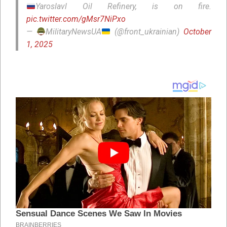
Yaroslavl Oil Refinery, is on fire.
pic.twitter.com/gMsr7NiPxo
—
MilitaryNewsUA
(@front_ukrainian)
October
1, 2025