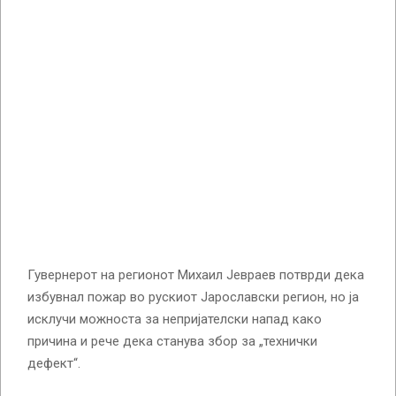
Гувернерот на регионот Михаил Јевраев потврди дека
избувнал пожар во рускиот Јарославски регион, но ја
исклучи можноста за непријателски напад како
причина и рече дека станува збор за „технички
дефект“.