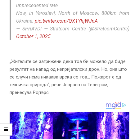
unprecedented rate.
Now, in Yaroslavl, North of Moscow, 800km from
Ukraine.
pic.twitter.com/QX1YhjWJnA
— SPRAVDI — Stratcom Centre (@StratcomCentre)
October 1, 2025
„Жителите се загрижени дека тоа би можело да биде
резултат на напад од непријателски дрон. Но, она што
се случи нема никаква врска со тоа… Пожарот е од
техничка природа“, рече Јевраев на Телеграм,
пренесува Ројтерс.