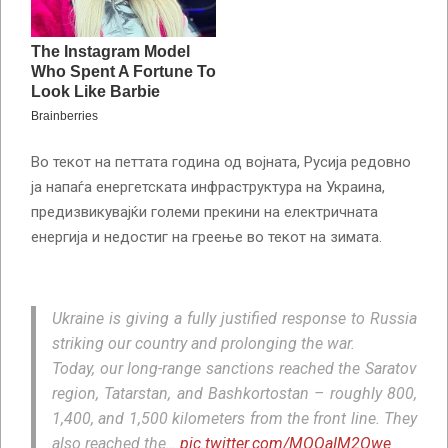
Во текот на петтата година од војната, Русија редовно
ја напаѓа енергетската инфраструктура на Украина,
предизвикувајќи големи прекини на електричната
енергија и недостиг на греење во текот на зимата.
Ukraine is giving a fully justified response to Russia
striking our country and prolonging the war.
Today, our long-range sanctions reached the Saratov
region, Tatarstan, and Bashkortostan – roughly 800,
1,400, and 1,500 kilometers from the front line. They
also reached the…
pic.twitter.com/MOQaIM2Owe