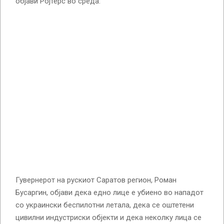
објави Ројтерс во среда.
Гувернерот на рускиот Саратов регион, Роман
Бусаргин, објави дека едно лице е убиено во нападот
со украински беспилотни летала, дека се оштетени
цивилни индустриски објекти и дека неколку лица се