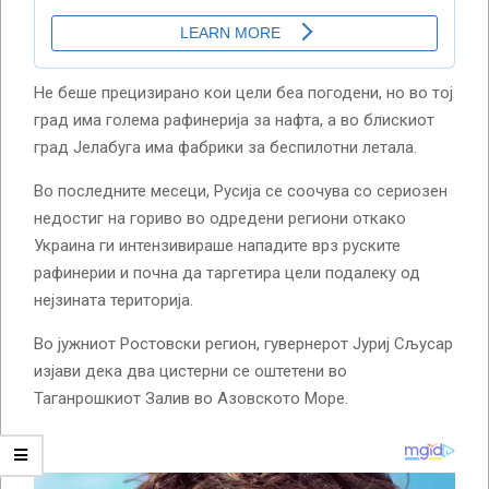
Не беше прецизирано кои цели беа погодени, но во тој
град има голема рафинерија за нафта, а во блискиот
град Јелабуга има фабрики за беспилотни летала.
Во последните месеци, Русија се соочува со сериозен
недостиг на гориво во одредени региони откако
Украина ги интензивираше нападите врз руските
рафинерии и почна да таргетира цели подалеку од
нејзината територија.
Во јужниот Ростовски регион, гувернерот Јуриј Сљусар
изјави дека два цистерни се оштетени во
Таганрошкиот Залив во Азовското Море.