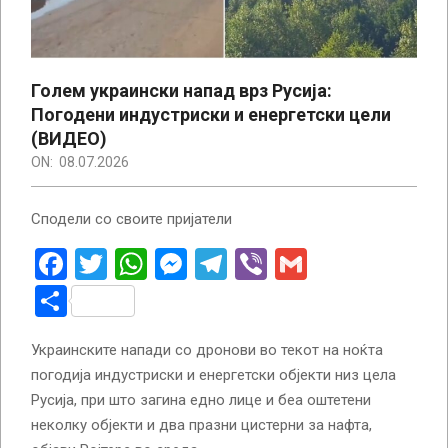
Голем украински напад врз Русија:
Погодени индустриски и енергетски цели
(ВИДЕО)
ON:
08.07.2026
Сподели со своите пријатели
Facebook
Twitter
WhatsApp
Messenger
Telegram
Viber
Gmail
Share
Украинските напади со дронови во текот на ноќта
погодија индустриски и енергетски објекти низ цела
Русија, при што загина едно лице и беа оштетени
неколку објекти и два празни цистерни за нафта,