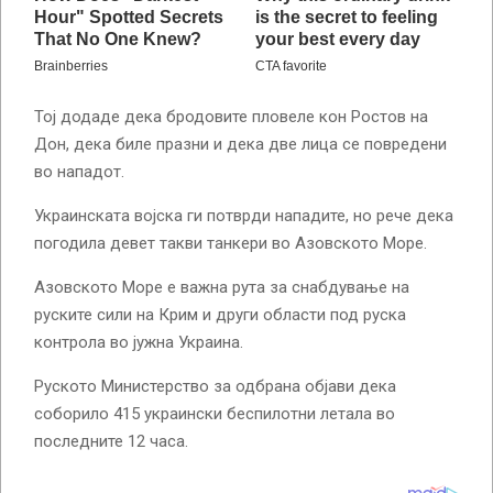
Тој додаде дека бродовите пловеле кон Ростов на
Дон, дека биле празни и дека две лица се повредени
во нападот.
Украинската војска ги потврди нападите, но рече дека
погодила девет такви танкери во Азовското Море.
Азовското Море е важна рута за снабдување на
руските сили на Крим и други области под руска
контрола во јужна Украина.
Руското Министерство за одбрана објави дека
соборило 415 украински беспилотни летала во
последните 12 часа.