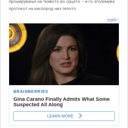
проширување на ткивото во срцето – и го зголемува
протокот на кислород низ телото.