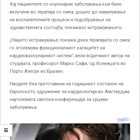
Кај пациентите со коронарни заболувања кои биле
вклучени во терапија со смеа, дошло до намалување
на воспалителните процеси и подобрување на
здравствената состојба, покажало истражувањето.
„Нашето истражување покажа дека терапијата со смеа
го зголемува функционалниот капацитет на
кардиоваскуларниот систем“, вели водечкиот автор на
студијата, професорот Марко Сафи, од болницата во
Порто Алегре во Бразил.
Наодите беа претставени на годишниот состанок на
Европското здружение за кардиологија во Амстердам,
најголемата светска конференција за срцеви
заболувања.