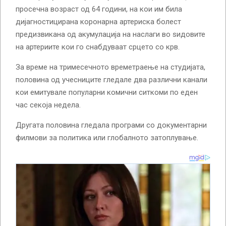
просечна возраст од 64 години, на кои им била
дијагностицирана коронарна артериска болест
предизвикана од акумулација на наслаги во ѕидовите
на артериите кои го снабдуваат срцето со крв.
За време на тримесечното времетраење на студијата,
половина од учесниците гледале два различни канали
кои емитувале популарни комични ситкоми по еден
час секоја недела.
Другата половина гледала програми со документарни
филмови за политика или глобалното затоплување.