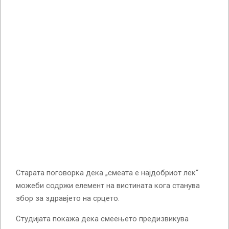
Старата поговорка дека „смеата е најдобриот лек“
можеби содржи елемент на вистината кога станува
збор за здравјето на срцето.
Студијата покажа дека смеењето предизвикува