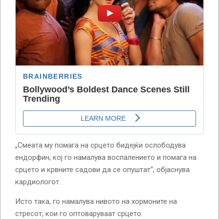
„Смеата му помага на срцето бидејќи ослободува
ендорфин, кој го намалува воспалението и помага на
срцето и крвните садови да се опуштат“, објаснува
кардиологот.
Исто така, го намалува нивото на хормоните на
стресот, кои го оптоваруваат срцето.