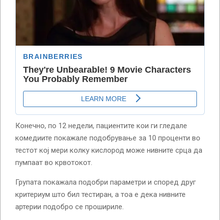
Конечно, по 12 недели, пациентите кои ги гледале
комедиите покажале подобрување за 10 проценти во
тестот кој мери колку кислород може нивните срца да
пумпаат во крвотокот.
Групата покажала подобри параметри и според друг
критериум што бил тестиран, а тоа е дека нивните
артерии подобро се прошириле.