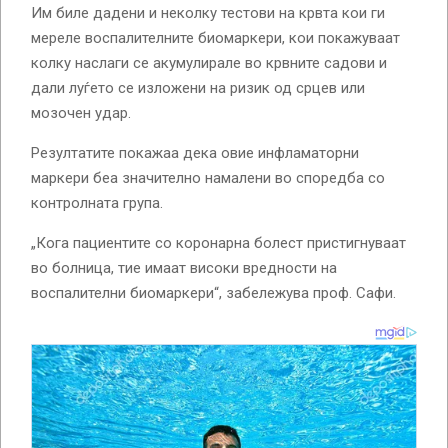
Им биле дадени и неколку тестови на крвта кои ги
мереле воспалителните биомаркери, кои покажуваат
колку наслаги се акумулирале во крвните садови и
дали луѓето се изложени на ризик од срцев или
мозочен удар.
Резултатите покажаа дека овие инфламаторни
маркери беа значително намалени во споредба со
контролната група.
„Кога пациентите со коронарна болест пристигнуваат
во болница, тие имаат високи вредности на
воспалителни биомаркери“, забележува проф. Сафи.