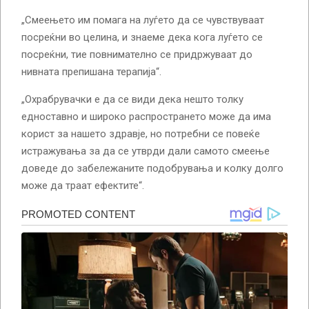
„Смеењето им помага на луѓето да се чувствуваат
посреќни во целина, и знаеме дека кога луѓето се
посреќни, тие повнимателно се придржуваат до
нивната препишана терапија“.
„Охрабрувачки е да се види дека нешто толку
едноставно и широко распространето може да има
корист за нашето здравје, но потребни се повеќе
истражувања за да се утврди дали самото смеење
доведе до забележаните подобрувања и колку долго
може да траат ефектите“.