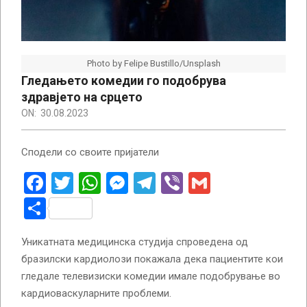
Photo by Felipe Bustillo/Unsplash
Гледањето комедии го подобрува
здравјето на срцето
ON:
30.08.2023
Сподели со своите пријатели
Facebook
Twitter
WhatsApp
Messenger
Telegram
Viber
Gmail
Share
Уникатната медицинска студија спроведена од
бразилски кардиолози покажала дека пациентите кои
гледале телевизиски комедии имале подобрување во
кардиоваскуларните проблеми.