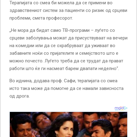
Терапијата со смеа би можела да се примени во
здравствениот систем за пациенти со ризик од срцеви
проблеми, смета професорот.
„Не мора да бидат само ТВ-програми – луѓето со
срцеви заболувања можат да присуствуваат на вечери
на комедии или да се охрабруваат да уживаат во
забавните ноќи со пријателите и семејството што е
можно почесто. Луѓето треба да се трудат да прават
работи што ќе ги насмеат барем двапати неделно“.
Во иднина, додава проф. Сафи, терапијата со смеа
исто така може да помогне да се намали зависноста
од дрога.