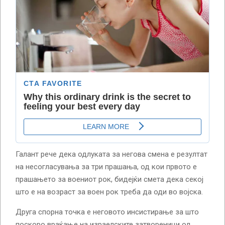
Галант рече дека одлуката за негова смена е резултат
на несогласувања за три прашања, од кои првото е
прашањето за воениот рок, бидејќи смета дека секој
што е на возраст за воен рок треба да оди во војска.
Друга спорна точка е неговото инсистирање за што
поскоро враќање на израелските затвореници од