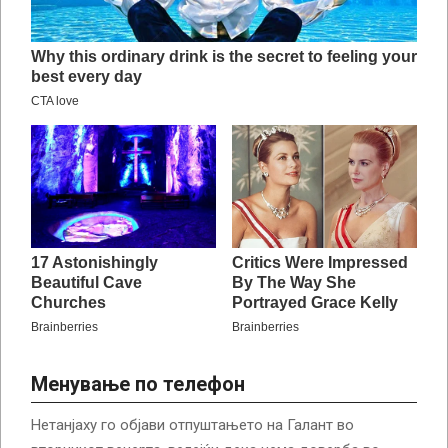
Менување по телефон
Нетанјаху го објави отпуштањето на Галант во