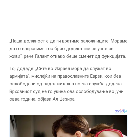
„Наша должност е да ги вратиме заложниците. Мораме
да го направиме тоа брзо додека тие се уште се
живи“, рече Галант откако беше сменет од функцијата.
Тој додаде: „Сите во Израел мора да служат во
армијата“, мислејќи на православните Евреи, кои беа
ослободени од задолжителна воена служба додека
Врховниот суд не го укина ова ослободување во јуни
оваа година, објави Ал Џезира.