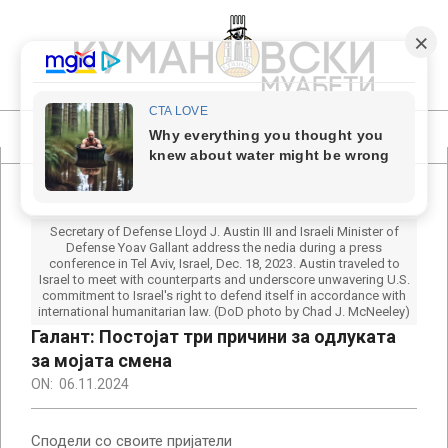
Skip
to
content
КУМАНОВСКИ
МУАБЕТИ
Primary
Navigation
Menu
Secretary of Defense Lloyd J. Austin III and Israeli Minister of
Defense Yoav Gallant address the nedia during a press
conference in Tel Aviv, Israel, Dec. 18, 2023. Austin traveled to
Israel to meet with counterparts and underscore unwavering U.S.
commitment to Israel's right to defend itself in accordance with
international humanitarian law. (DoD photo by Chad J. McNeeley)
Галант: Постојат три причини за одлуката
за мојата смена
ON:
06.11.2024
Сподели со своите пријатели