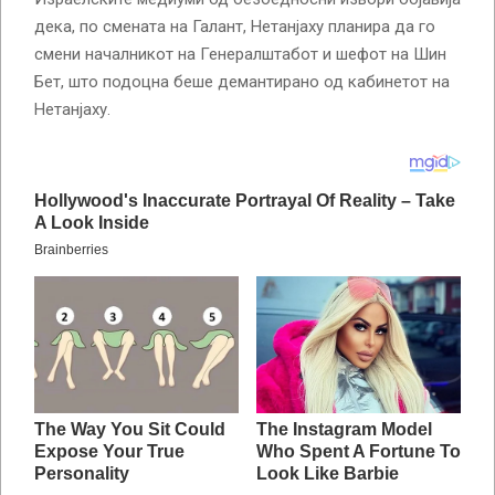
дека, по смената на Галант, Нетанјаху планира да го
смени началникот на Генералштабот и шефот на Шин
Бет, што подоцна беше демантирано од кабинетот на
Нетанјаху.