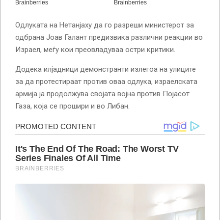
Одлуката на Нетанјаху да го разреши министерот за
одбрана Јоав Галант предизвика различни реакции во
Израел, меѓу кои преовладуваа остри критики.
Додека илјадници демонстранти излегоа на улиците
за да протестираат против оваа одлука, израелската
армија ја продолжува својата војна против Појасот
Газа, која се прошири и во Либан.