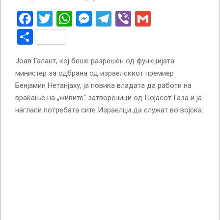
Facebook
Twitter
WhatsApp
Messenger
Telegram
Viber
Gmail
Share
Јоав Галант, кој беше разрешен од функцијата
министер за одбрана од израелскиот премиер
Бенјамин Нетанјаху, ја повика владата да работи на
враќање на „живите“ затвореници од Појасот Газа и ја
нагласи потребата сите Израелци да служат во војска.