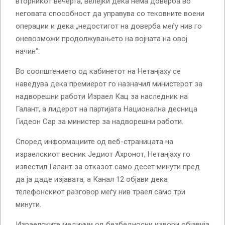
вторникот вечерта, велејќи дека нема доверба во
неговата способност да управува со тековните воени
операции и дека „недостигот на доверба меѓу нив го
оневозможи продолжувањето на војната на овој
начин“.
Во соопштението од кабинетот на Нетанјаху се
наведува дека премиерот го назначил министерот за
надворешни работи Израел Кац за наследник на
Галант, а лидерот на партијата Национална десница
Гидеон Сар за министер за надворешни работи.
Според информациите од веб-страницата на
израелскиот весник Једиот Ахронот, Нетанјаху го
известил Галант за отказот само десет минути пред
да ја даде изјавата, а Канал 12 објави дека
телефонскиот разговор меѓу нив траел само три
минути.
Израелските медиуми од безбедносни извори објавија