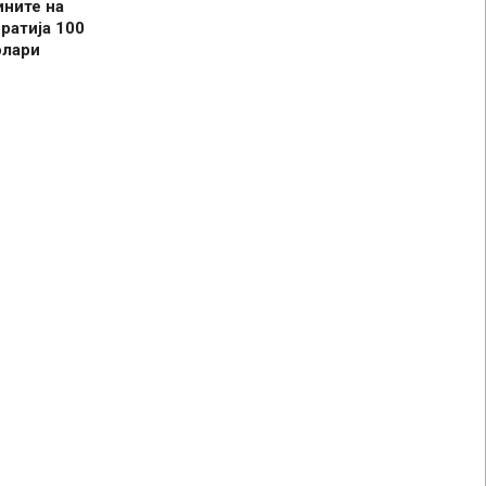
ините на
ратија 100
олари