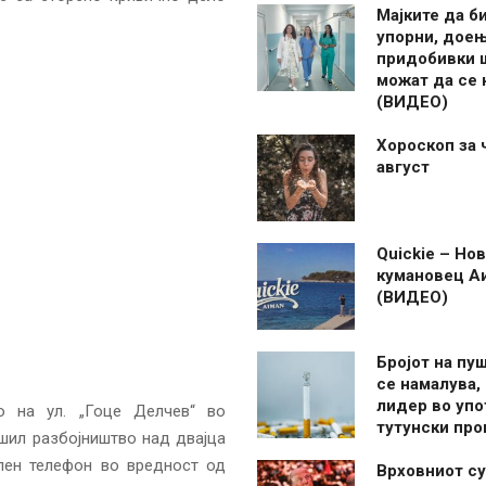
Мајките да б
упорни, дое
придобивки 
можат да се
(ВИДЕО)
Хороскоп за 
август
Quickie – Нов
кумановец А
(ВИДЕО)
Бројот на пу
се намалува, 
лидер во упо
во на ул. „Гоце Делчев“ во
тутунски пр
ршил разбојништво над двајца
лен телефон во вредност од
Врховниот су