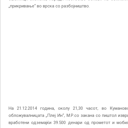
„прикривање“ во врска со разбојништво.
На 21.12.2014 година, околу 21,30 часот, во Кумано
обложувалницата „Плеј Ин“, М.Р.со закана со пиштол изв
вработени одземајќи 39.500 денари од прометот и моби