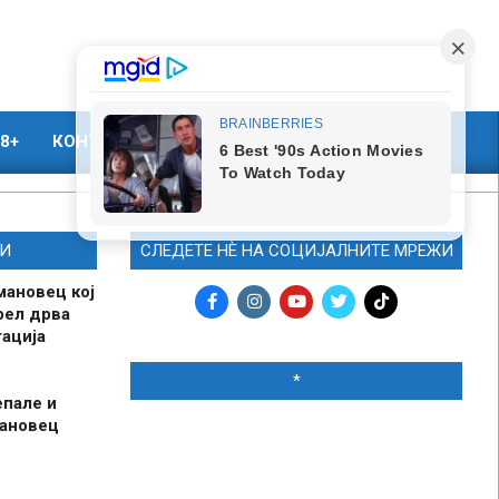
8+
КОНТАКТ
МАРКЕТИНГ
И
СЛЕДЕТЕ НЀ НА СОЦИЈАЛНИТЕ МРЕЖИ
мановец кој
рел дрва
ација
*
епале и
мановец