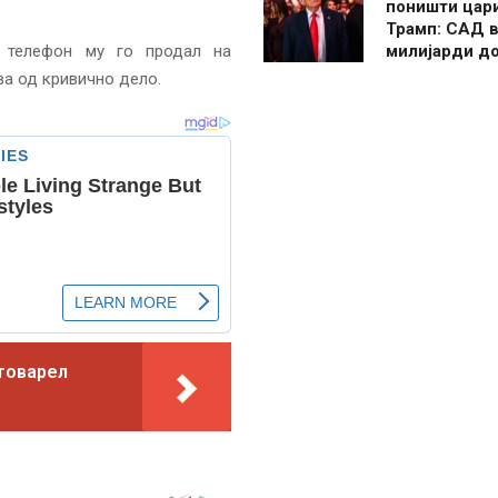
поништи цар
Трамп: САД в
 телефон му го продал на
милијарди д
ва од кривично дело.
 товарел