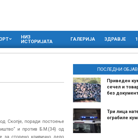
НИЗ
ОРТ
ГАЛЕРИЈА
ЗДРАВЈЕ
1
ИСТОРИЈАТА
ПОСЛЕДНИ ОБЈАВ
Приведен ку
сечел и това
без документ
Три лица нат
ограбиле ку
 од Скопје, поради постоење
иштво“ и против Б.М.(34) од
е за сторено кривично дело