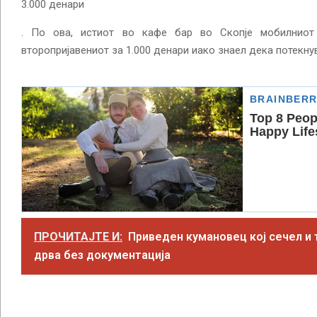
3.000 денари
. По ова, истиот во кафе бар во Скопје мобилниот
второпријавениот за 1.000 денари иако знаел дека потекну
ПРОЧИТАЈТЕ И:
Приведен кумановец кој сечел и
дрва без документација