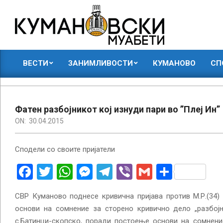
Skip
to
content
КУМАНОВСКИ
ВЕСТИ
ЗАНИМЛИВОСТИ
КУМАНОВО
СП
МУАБЕТИ
Primary
Navigation
Menu
Фатен разбојникот кој изнуди пари во ”Плеј Ин”
ON:
30.04.2015
Сподели со своите пријатели
Facebook
Twitter
WhatsApp
Messenger
Telegram
Viber
Gmail
Share
СВР Куманово поднесе кривична пријава против М.Р.(34)
основи на сомнение за сторено кривично дело „разбојн
с.Батинци-скопско, поради постоење основи на сомнени