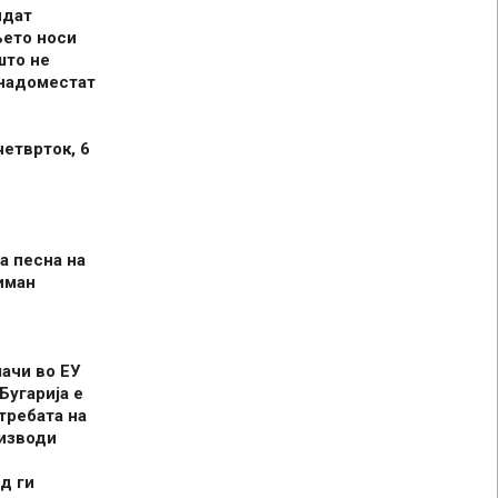
идат
њето носи
што не
 надоместат
четврток, 6
а песна на
иман
шачи во ЕУ
Бугарија е
требата на
оизводи
д ги