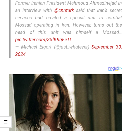
Former Iranian President Mahmoud Ahmadinejad in
an interview with
@cnnturk
said that Iran’s secret
services had created a special unit to combat
Mossad operating in Iran. However, turns out the
head of this unit was himself a Mossad…
pic.twitter.com/35fKhqEeTt
— Michael Elgort (@just_whatever)
September 30,
2024