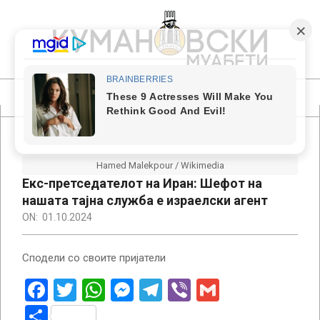
Skip
to
content
КУМАНОВСКИ
МУАБЕТИ
Primary
Navigation
Menu
Hamed Malekpour / Wikimedia
Екс-претседателот на Иран: Шефот на
нашата тајна служба е израелски агент
ON:
01.10.2024
Сподели со своите пријатели
Facebook
Twitter
WhatsApp
Messenger
Telegram
Viber
Gmail
Share