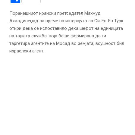
Поранешниот ирански претседател Махмуд
Ахмадинеџад за време на интервјуто за Си-Ен-Ен Турк
откри дека се испоставило дека шефот на единицата
на тајната служба, која беше формирана да ги
таргетира агентите на Мосад во земјата, всушност бил
израелски агент.