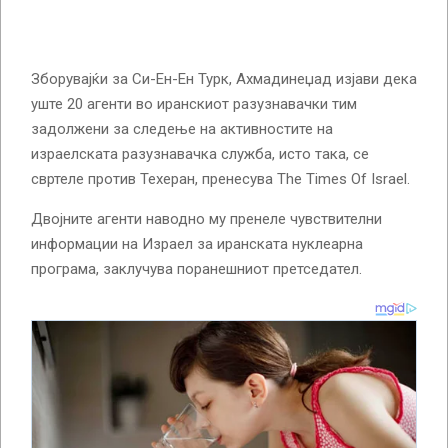
Зборувајќи за Си-Ен-Ен Турк, Ахмадинеџад изјави дека
уште 20 агенти во иранскиот разузнавачки тим
задолжени за следење на активностите на
израелската разузнавачка служба, исто така, се
свртеле против Техеран, пренесува The Times Of Israel.
Двојните агенти наводно му пренеле чувствителни
информации на Израел за иранската нуклеарна
програма, заклучува поранешниот претседател.