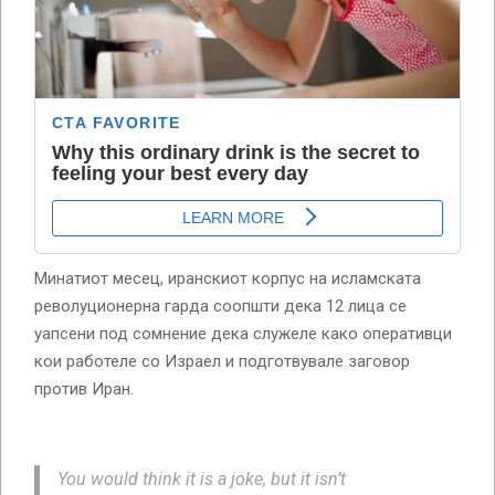
Минатиот месец, иранскиот корпус на исламската
револуционерна гарда соопшти дека 12 лица се
уапсени под сомнение дека служеле како оперативци
кои работеле со Израел и подготвувале заговор
против Иран.
You would think it is a joke, but it isn’t