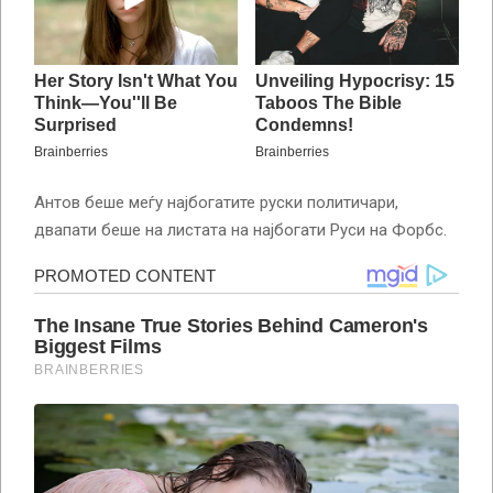
Антов беше меѓу најбогатите руски политичари,
двапати беше на листата на најбогати Руси на Форбс.