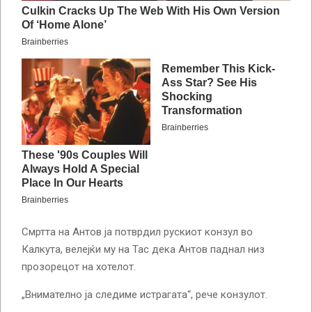
Смртта на Антов ја потврдил рускиот конзул во
Калкута, велејќи му на Тас дека Антов паднал низ
прозорецот на хотелот.
„Внимателно ја следиме истрагата“, рече конзулот.