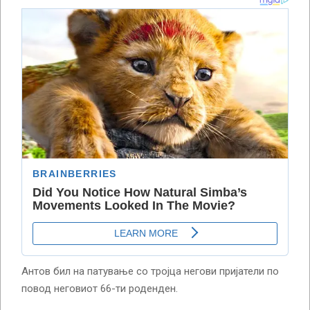
Антов бил на патување со тројца негови пријатели по
повод неговиот 66-ти роденден.