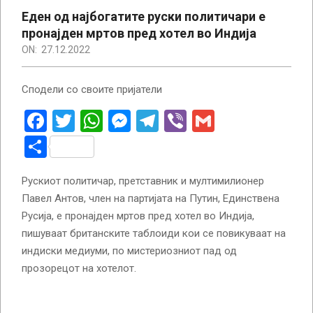
Еден од најбогатите руски политичари е
пронајден мртов пред хотел во Индија
ON:
27.12.2022
Сподели со своите пријатели
Facebook
Twitter
WhatsApp
Messenger
Telegram
Viber
Gmail
Share
Рускиот политичар, претставник и мултимилионер
Павел Антов, член на партијата на Путин, Единствена
Русија, е пронајден мртов пред хотел во Индија,
пишуваат британските таблоиди кои се повикуваат на
индиски медиуми, по мистериозниот пад од
прозорецот на хотелот.