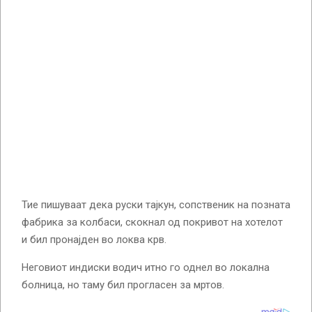
Тие пишуваат дека руски тајкун, сопственик на позната
фабрика за колбаси, скокнал од покривот на хотелот
и бил пронајден во локва крв.
Неговиот индиски водич итно го однел во локална
болница, но таму бил прогласен за мртов.