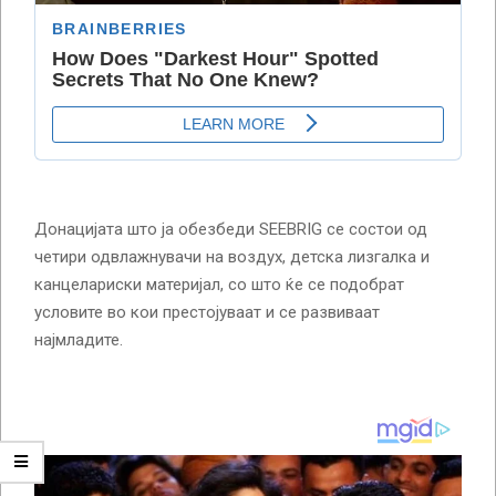
Донацијата што ја обезбеди SEEBRIG се состои од
четири одвлажнувачи на воздух, детска лизгалка и
канцелариски материјал, со што ќе се подобрат
условите во кои престојуваат и се развиваат
најмладите.