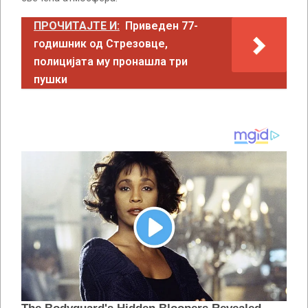
ПРОЧИТАЈТЕ И:
Приведен 77-
годишник од Стрезовце,
полицијата му пронашла три
пушки