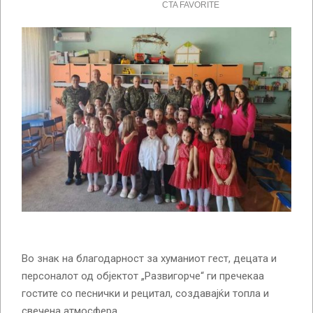
Во знак на благодарност за хуманиот гест, децата и
персоналот од објектот „Развигорче“ ги пречекаа
гостите со песнички и рецитал, создавајќи топла и
свечена атмосфера.