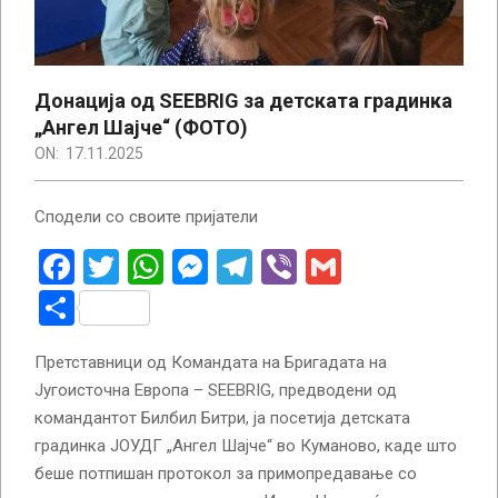
Донација од SEEBRIG за детската градинка
„Ангел Шајче“ (ФОТО)
ON:
17.11.2025
Сподели со своите пријатели
Facebook
Twitter
WhatsApp
Messenger
Telegram
Viber
Gmail
Share
Претставници од Командата на Бригадата на
Југоисточна Европа – SEEBRIG, предводени од
командантот Билбил Битри, ја посетија детската
градинка ЈОУДГ „Ангел Шајче“ во Куманово, каде што
беше потпишан протокол за примопредавање со