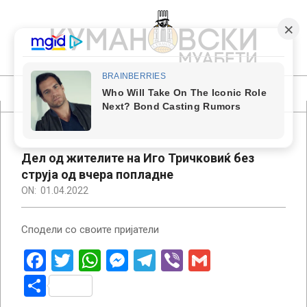
Skip
to
content
КУМАНОВСКИ
МУАБЕТИ
Primary
Navigation
Menu
Дел од жителите на Иго Тричковиќ без
струја од вчера попладне
ON:
01.04.2022
Сподели со своите пријатели
Facebook
Twitter
WhatsApp
Messenger
Telegram
Viber
Gmail
Share