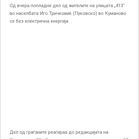
Од вчера попладне дел од жителите на улицата „413“
во населбата Иго Тричковиќ (Пуковско) во Куманово
се без електрична енергија.
Дел од граѓаните реагираа до редакцијата на