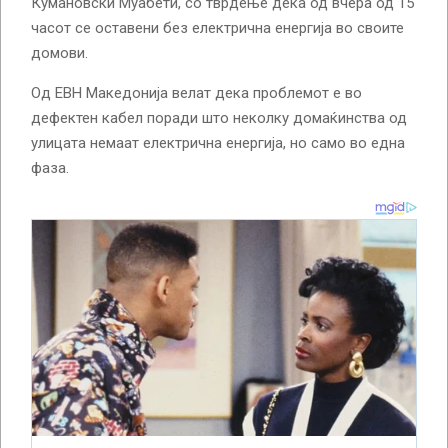
Кумановски Муабети, со тврдење дека од вчера од 15
часот се оставени без електрична енергија во своите
домови.
Од ЕВН Македонија велат дека проблемот е во
дефектен кабел поради што неколку домаќинства од
улицата немаат електрична енергија, но само во една
фаза.