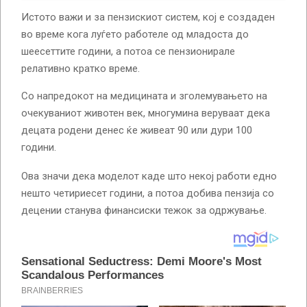
Истото важи и за пензискиот систем, кој е создаден
во време кога луѓето работеле од младоста до
шеесеттите години, а потоа се пензионирале
релативно кратко време.
Со напредокот на медицината и зголемувањето на
очекуваниот животен век, многумина веруваат дека
децата родени денес ќе живеат 90 или дури 100
години.
Ова значи дека моделот каде што некој работи едно
нешто четириесет години, а потоа добива пензија со
децении станува финансиски тежок за одржување.