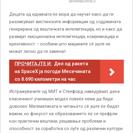
Децата од иднината ќе мора да научат како да ги
разликуваат вистинските информации од содржината
генерирана од вештачката интелигенција, но и како да
развијат емоционална интелигенција, комуникација и
креативност – особини што машините сè уште не
можат лесно да ги заменат.
ПРОЧИТАЈТЕ И:
Дел од ракета
на SpaceX ја погоди Месечината
со 8.690 километри на час
Истражувачите од МИТ и Стенфорд наведуваат дека
класичниот училишен модел повеќе нема да биде
доволен. Математиката и читањето сè уште ќе бидат
важни, но фокусот на образованието ќе се префрли
кон практични вештини, решавање проблеми и
способност за соработка со луѓе од различни култури