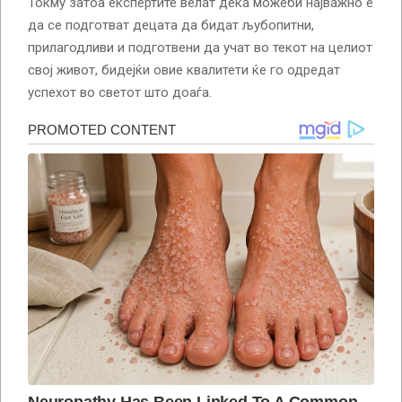
Токму затоа експертите велат дека можеби најважно е
да се подготват децата да бидат љубопитни,
прилагодливи и подготвени да учат во текот на целиот
свој живот, бидејќи овие квалитети ќе го одредат
успехот во светот што доаѓа.