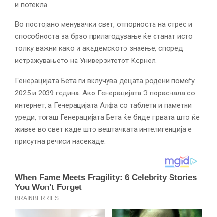
и потекла.
Во постојано менувачки свет, отпорноста на стрес и
способноста за брзо прилагодување ќе станат исто
толку важни како и академското знаење, според
истражувањето на Универзитетот Корнел.
Генерацијата Бета ги вклучува децата родени помеѓу
2025 и 2039 година. Ако Генерацијата З пораснала со
интернет, а Генерацијата Алфа со таблети и паметни
уреди, тогаш Генерацијата Бета ќе биде првата што ќе
живее во свет каде што вештачката интелигенција е
присутна речиси насекаде.