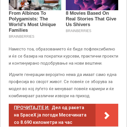
Наместо тоа, образованието ќе биде пофлексибилно
и ќе се базира на пократки курсеви, практични проекти
и континуирано подобрување на нови вештини.
Идните генерации веројатно нема да имаат само една
професија во својот живот. Се повеќе се зборува за
модел во кој луѓето ќе менуваат повеќе кариери и ќе
комбинираат различни извори на приход.
ПРОЧИТАЈТЕ И:
Дел од ракета
на SpaceX ја погоди Месечината
со 8.690 километри на час