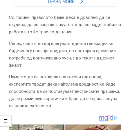
Со години, правилото беше дека е доволно да се
студира, да се заврши факултет и да се најде стабилна
работа што ќе трае со децении.
Сепак, светот во кој влегуваат идните генерации ќе
биде многу понепредвидлив, со постојани промени и
потреба од континуирано учење во текот на целиот
живот.
Наместо да се потпираат на готови одговори,
експертите тврдат дека најголема вредност ќе биде
способноста да се поставуваат вистинските прашања,
да се размислува критички и брзо да се прилагодува
на новите околности.