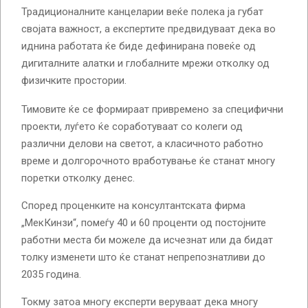
Традиционалните канцеларии веќе полека ја губат
својата важност, а експертите предвидуваат дека во
иднина работата ќе биде дефинирана повеќе од
дигиталните алатки и глобалните мрежи отколку од
физичките простории.
Тимовите ќе се формираат привремено за специфични
проекти, луѓето ќе соработуваат со колеги од
различни делови на светот, а класичното работно
време и долгорочното вработување ќе станат многу
поретки отколку денес.
Според проценките на консултантската фирма
„МекКинзи“, помеѓу 40 и 60 проценти од постојните
работни места би можеле да исчезнат или да бидат
толку изменети што ќе станат непрепознатливи до
2035 година.
Токму затоа многу експерти веруваат дека многу