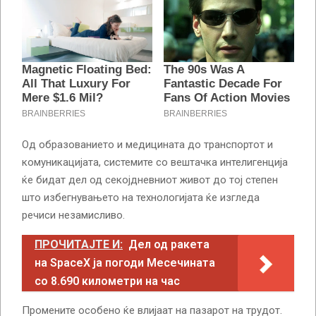
Од образованието и медицината до транспортот и
комуникацијата, системите со вештачка интелигенција
ќе бидат дел од секојдневниот живот до тој степен
што избегнувањето на технологијата ќе изгледа
речиси незамисливо.
ПРОЧИТАЈТЕ И:
Дел од ракета
на SpaceX ја погоди Месечината
со 8.690 километри на час
Промените особено ќе влијаат на пазарот на трудот.