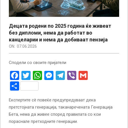
Децата родени по 2025 година ќе живеат
без дипломи, нема да работат во
канцеларии и нема да добиваат пензија
ON:
07.06.2026
Сподели со своите пријатели
Facebook
Twitter
WhatsApp
Messenger
Telegram
Viber
Gmail
Share
Експертите сè повеќе предупредуваат дека
претстојната генерација, таканаречената Генерација
Бета, нема да живее според правилата со кои
пораснале претходните генерации.