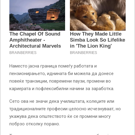
Наместо јасна граница помеѓу работата и
пензионирањето, иднината би можела да донесе
повеќе транзиции, повремени паузи, промени во
кариерата и пофлексибилни начини за заработка.
Сето ова не значи дека училиштата, колеџите или
традиционалните професии целосно исчезнуваат, но
укажува дека општеството ќе се промени многу
побрзо отколку порано.