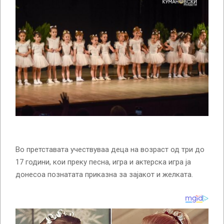
Во претставата учествуваа деца на возраст од три до
17 години, кои преку песна, игра и актерска игра ја
донесоа познатата приказна за зајакот и желката.