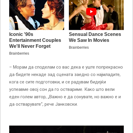
– Морам да споделам со вас дека е уште попрекрасно
да бидете некаде зад сцената заедно со најмладите,
кога се сите подготовки, и се радувам бидејќи
успеавме овој сон да го оствариме. Како што вели
еден голем автор, „Важно е да сонувате, но важно е и
да остварувате“, рече Јанковски.