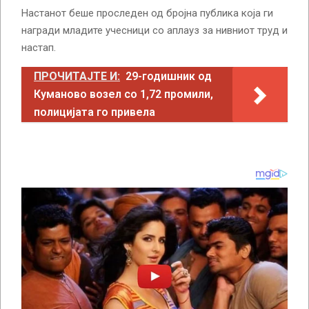
Настанот беше проследен од бројна публика која ги
награди младите учесници со аплауз за нивниот труд и
настап.
ПРОЧИТАЈТЕ И:
29-годишник од
Куманово возел со 1,72 промили,
полицијата го привела