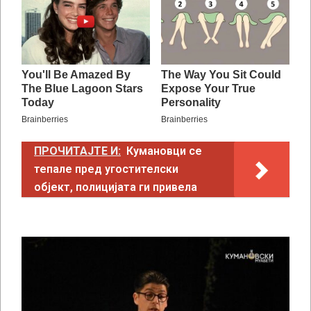
ПРОЧИТАЈТЕ И:
Кумановци се
тепале пред угостителски
објект, полицијата ги привела