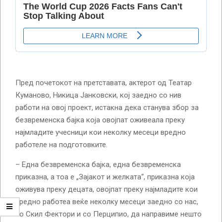
Пред почетокот на претставата, актерот од Театар
Куманово, Никица Јанковски, кој заедно со нив
работи на овој проект, истакна дека станува збор за
безвременска бајка која овојпат оживеала преку
најмладите учесници кои неколку месеци вредно
работеле на подготовките.
– Една безвременска бајка, една безвременска
приказна, а тоа е „Зајакот и желката“, приказна која
оживува преку децата, овојпат преку најмладите кои
вредно работеа веќе неколку месеци заедно со нас,
со Скил Фектори и со Перципио, да направиме нешто