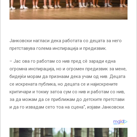
Јанковски нагласи дека работата со децата за него
претставува голема инспирација и предизвик.
– Јас ова го работам со нив пред сè заради една
огромна инспирација, но и огромен предизвик за мене,
бидејќи морам да признаам дека учам од нив. Децата
се искрената публика, но децата се и најискрените
критичари и токму затоа сум со нив и работам со нив,
за да можам да се приближам до детските претстави
и да го извадам сето тоа на сцена“, изјави Јанковски.