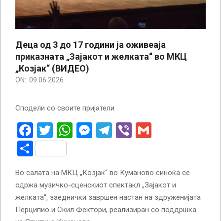
Деца од 3 до 17 години ја оживеаја
приказната „Зајакот и желката“ во МКЦ
„Козјак“ (ВИДЕО)
ON:
09.06.2026
Сподели со своите пријатели
Facebook
Twitter
WhatsApp
Messenger
Telegram
Viber
Gmail
Share
Во салата на МКЦ „Козјак“ во Куманово синоќа се
одржа музичко-сценскиот спектакл „Зајакот и
желката“, заеднички завршен настан на здруженијата
Перципио и Скил Фектори, реализиран со поддршка