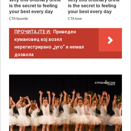
ПРОЧИТАЈТЕ И:
Приведен
кумановец кој возел
нерегистрирано „југо“ и немал
дозвола