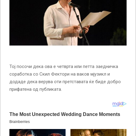
Тој посочи дека ова е четврта или петта заедничка
соработка со Скил Фектори на ваков мјузикл и
додаде дека верува оти претставата ќе биде добро
прифатена од публиката.