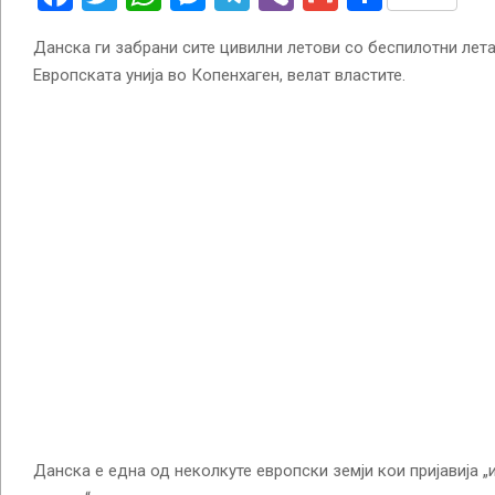
Данска ги забрани сите цивилни летови со беспилотни лет
Европската унија во Копенхаген, велат властите.
Данска е една од неколкуте европски земји кои пријавија 