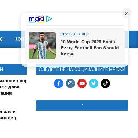
8+
КОНТАКТ
МАРКЕТИНГ
И
СЛЕДЕТЕ НЀ НА СОЦИЈАЛНИТЕ МРЕЖИ
мановец кој
рел дрва
ација
*
епале и
мановец