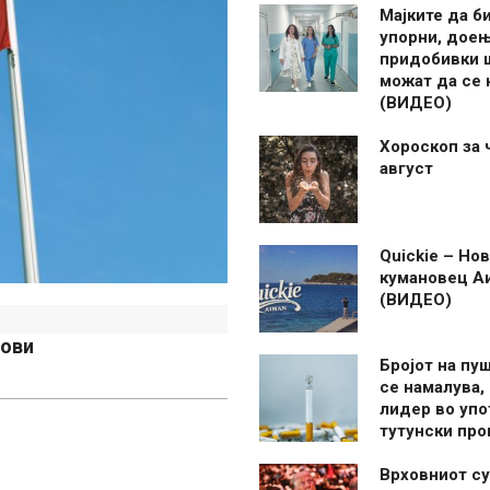
Мајките да б
упорни, дое
придобивки 
можат да се
(ВИДЕО)
Хороскоп за 
август
Quickie – Нов
кумановец А
(ВИДЕО)
нови
Бројот на пу
се намалува, 
лидер во упо
тутунски пр
Врховниот су