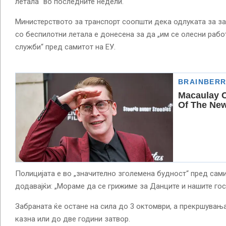
летала“ во последните недели.
Министерството за транспорт соопшти дека одлуката за за
со беспилотни летала е донесена за да „им се олесни раб
служби“ пред самитот на ЕУ.
Полицијата е во „значително зголемена будност“ пред сами
додавајќи: „Мораме да се грижиме за Данците и нашите гос
Забраната ќе остане на сила до 3 октомври, а прекршувања
казна или до две години затвор.