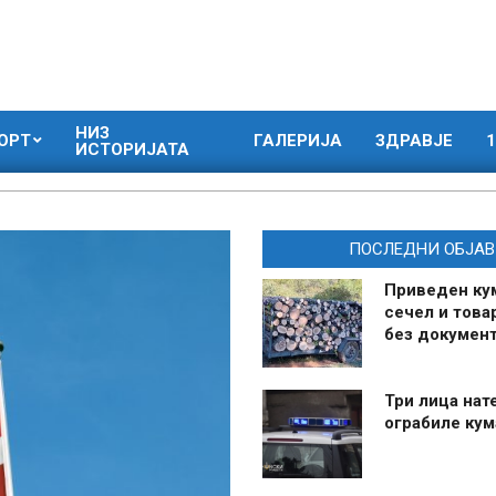
НИЗ
ОРТ
ГАЛЕРИЈА
ЗДРАВЈЕ
1
ИСТОРИЈАТА
ПОСЛЕДНИ ОБЈАВ
Приведен ку
сечел и това
без документ
Три лица нат
ограбиле ку