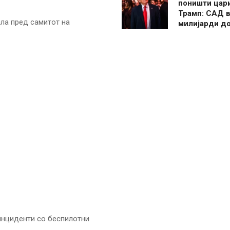
поништи цар
Трамп: САД в
ала пред самитот на
милијарди д
„инциденти со беспилотни