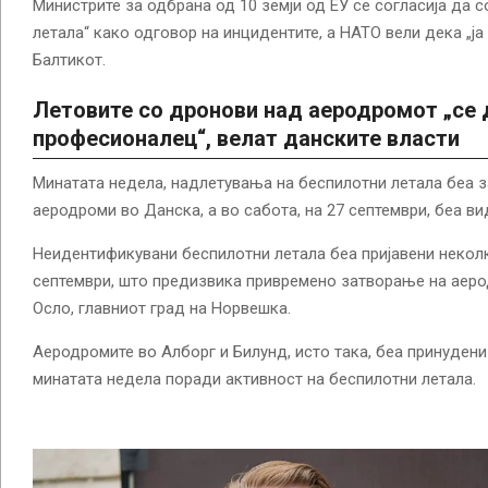
Министрите за одбрана од 10 земји од ЕУ се согласија да 
летала“ како одговор на инцидентите, а НАТО вели дека „ја
Балтикот.
Летовите со
дронови над аеродромот „се 
професионалец“, велат данските власти
Минатата недела, надлетувања на беспилотни летала беа 
аеродроми во Данска, а во сабота, на 27 септември, беа ви
Неидентификувани беспилотни летала беа пријавени неколк
септември, што предизвика привремено затворање на аеро
Осло, главниот град на Норвешка.
Аеродромите во Алборг и Билунд, исто така, беа принудени
минатата недела поради активност на беспилотни летала.