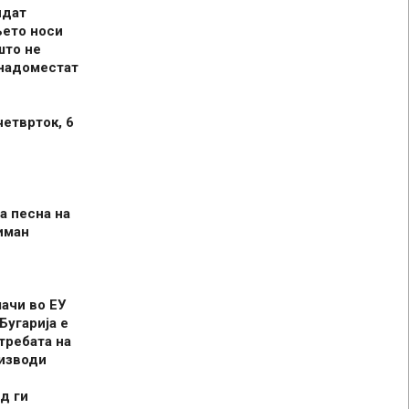
идат
њето носи
што не
 надоместат
четврток, 6
а песна на
иман
шачи во ЕУ
Бугарија е
требата на
оизводи
д ги