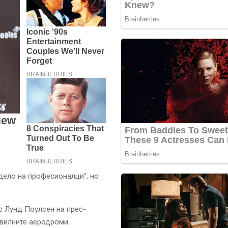
„дело на професионалци“, но
с Лунд Поулсен на прес-
ивилните аеродроми.