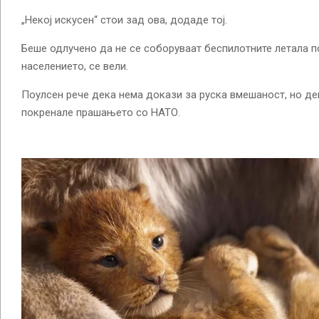
„Некој искусен“ стои зад ова, додаде тој.
Беше одлучено да не се соборуваат беспилотните летала 
населението, се вели.
Поулсен рече дека нема докази за руска вмешаност, но де
покренале прашањето со НАТО.