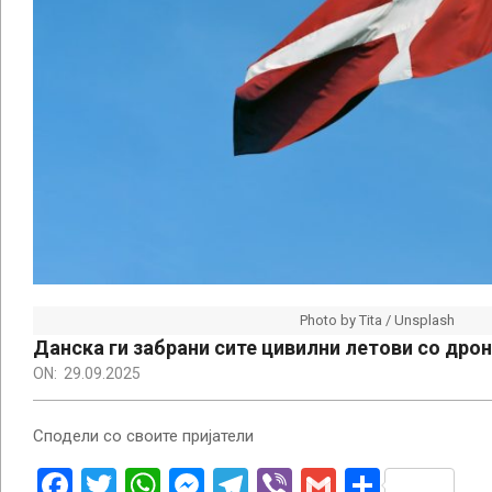
Photo by Tita / Unsplash
Данска ги забрани сите цивилни летови со дро
ON:
29.09.2025
Сподели со своите пријатели
Facebook
Twitter
WhatsApp
Messenger
Telegram
Viber
Gmail
Share