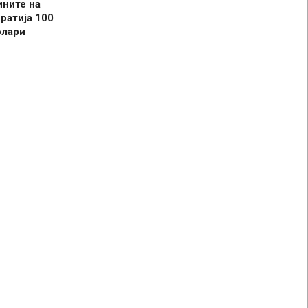
ините на
ратија 100
олари