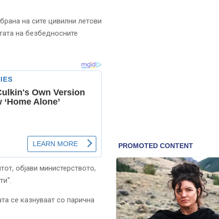
брана на сите цивилни летови
отата на безбедносните
тот, објави министерството,
ти“.
та се казнуваат со парична