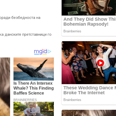
поради безбедноста на
ка данските претставници го