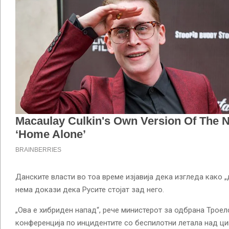
Данските власти во тоа време изјавија дека изгледа како 
нема докази дека Русите стојат зад него.
„Ова е хибриден напад“, рече министерот за одбрана Троел
конференција по инцидентите со беспилотни летала над ц