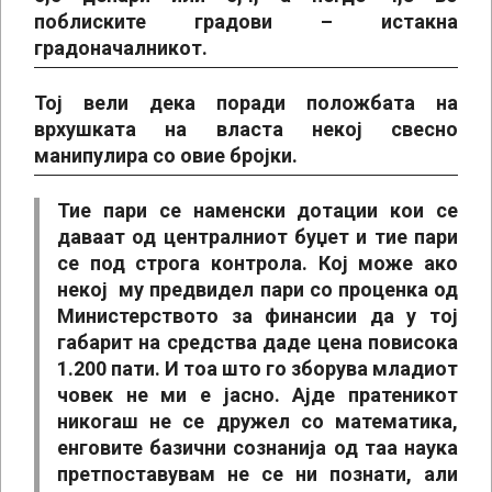
поблиските градови – истакна
градоначалникот.
Тој вели дека поради положбата на
врхушката на власта некој свесно
манипулира со овие бројки.
Тие пари се наменски дотации кои се
даваат од централниот буџет и тие пари
се под строга контрола. Кој може ако
некој му предвидел пари со проценка од
Министерството за финансии да у тој
габарит на средства даде цена повисока
1.200 пати. И тоа што го зборува младиот
човек не ми е јасно. Ајде пратеникот
никогаш не се дружел со математика,
енговите базични сознанија од таа наука
претпоставувам не се ни познати, али