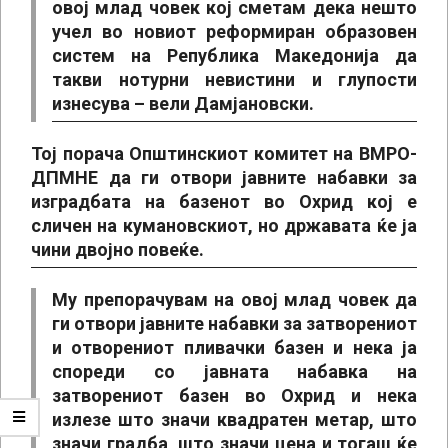
овој млад човек кој сметам дека нешто
учел во новиот реформиран образовен
систем на Република Македонија да
такви нотурни невистини и глупости
изнесува – вели Дамјановски.
Тој порача Општинскиот комитет на ВМРО-
ДПМНЕ да ги отвори јавните набавки за
изградбата на базенот во Охрид кој е
сличен на кумановскиот, но државата ќе ја
чини двојно повеќе.
Му препорачувам на овој млад човек да
ги отвори јавните набавки за затворениот
и отворениот пливачки базен и нека ја
спореди со јавната набавка на
затворениот базен во Охрид и нека
излезе што значи квадратен метар, што
значи градба, што значи цена и тогаш ќе