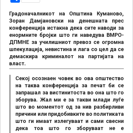
Градоначалникот на Општина Куманово,
Зоран Дамјановски на денешната прес
конференција истакна дека сите наводи за
енормните бројки што ги наведува ВМРО-
ДПМНЕ за училишниот превоз се огромна
шпекулација, невистина и лага со цел да се
демаскира криминалот на партијата на
власт.
Секој осознаен човек во ова општество
на таква конференција за печат би се
запрашал за вистинитоста во она што го
зборува. Жал ми е за такви млади луѓе
што во моментот од за нив разбирливи
причини или придобивките во политиката
што ги имаат излегуваат и сами свесни
дека тоа што го зборуваат не е