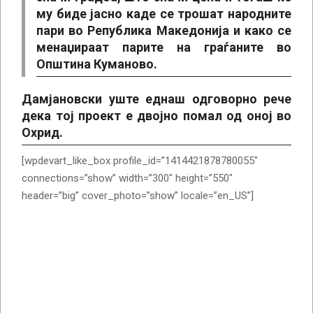
му биде јасно каде се трошат народните
пари во Република Македонија и како се
менаџираат парите на граѓаните во
Општина Куманово.
Дамјановски уште еднаш одговорно рече
дека тој проект е двојно помал од оној во
Охрид.
[wpdevart_like_box profile_id=”1414421878780055″
connections=”show” width=”300″ height=”550″
header=”big” cover_photo=”show” locale=”en_US”]