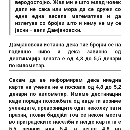
веродостојно. Жал ми е што млад човек
дали не сака или мора да се дружи со
една една весела математика и да
излегува со бројки што и нему не му се
јасни – вели Дамјановски.
Дамјановски истакна дека тие бројки се на
годишно ниво и дека зависно од
дестинација цената е од 4,8 до 5,5 денари
по километар.
Сакам да ве информирам дека ниедна
карта на ученик не е поскапа од 4,8 до 5,2
денари по километар. Имаме дестинации
каде поради положбата од каде ги возиме
учениците, превозниците одат неколку пати
празни, полни бидејќи тоа се некои места
во приградските населби и негде картата е
5,5 денари или 5,4, а негде 4,8 во