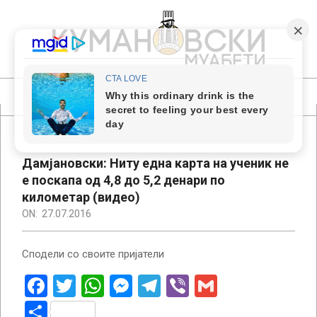
Skip
to
content
КУМАНОВСКИ
МУАБЕТИ
Primary
Navigation
Menu
Дамјановски: Ниту една карта на ученик не
е поскапа од 4,8 до 5,2 денари по
километар (видео)
ON:
27.07.2016
Сподели со своите пријатели
Facebook
Twitter
WhatsApp
Messenger
Telegram
Viber
Gmail
Share