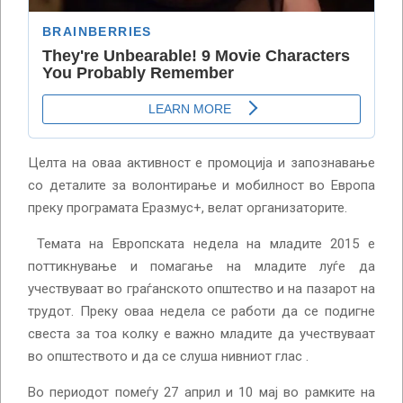
Целта на оваа активност е промоција и запознавање
со деталите за волонтирање и мобилност во Европа
преку програмата Еразмус+, велат организаторите.
Темата на Европската недела на младите 2015 е
поттикнување и помагање на младите луѓе да
учествуваат во граѓанското општество и на пазарот на
трудот. Преку оваа недела се работи да се подигне
свеста за тоа колку е важно младите да учествуваат
во општеството и да се слуша нивниот глас .
Во периодот помеѓу 27 април и 10 мај во рамките на