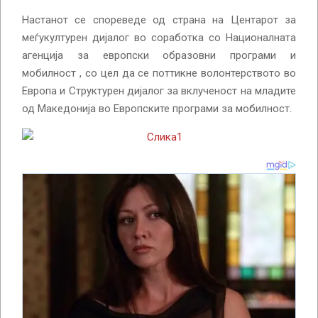
Настанот се спореведе од страна на Центарот за
меѓукултурен дијалог во соработка со Националната
агенција за европски образовни програми и
мобилност , со цел да се поттикне волонтерството во
Европа и Структурен дијалог за вклученост на младите
од Македонија во Европските програми за мобилнoст.