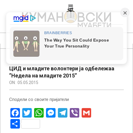
Skip
to
content
КУМАНОВСКИ
МУАБЕТИ
Primary
Navigation
Menu
ЦИД и младите волонтери ја одбележаа
”Недела на младите 2015”
ON:
05.05.2015
Сподели со своите пријатели
Facebook
Twitter
WhatsApp
Messenger
Telegram
Viber
Gmail
Share