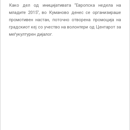
Како дел од иницијативата ”Европска недела на
младите 2015″, во Куманово денес се организираше
промотивен настан, поточно отворена промоција на
градскиот кеј со учество на волонтери од Центарот за
меѓукултурен дијалог.