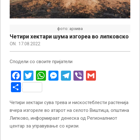
фото: архива
Четири хектари шума изгореа во липковско
ON:
17.08.2022
Сподели со своите пријатели
Facebook
Twitter
WhatsApp
Messenger
Telegram
Viber
Gmail
Share
Четири хектари сува трева и нискостеблести растенија
вчера изгореле во атарот на селото Виштица, општина
Липково, информираат денеска од Регионалниот
центар за управување со кризи.