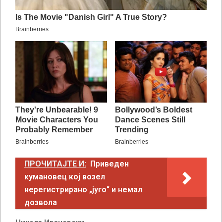
ПРОЧИТАЈТЕ И:
Приведен
кумановец кој возел
нерегистрирано „југо“ и немал
дозвола