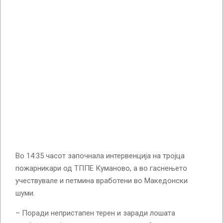
Во 14:35 часот започнала интервенција на тројца
пожарникари од ТППЕ Куманово, а во гаснењето
учествувале и петмина вработени во Македонски
шуми.
– Поради непристапен терен и заради лошата