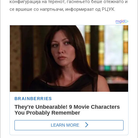
конфигурација на теренот, гаснењето беше отежнато и
се вршеше со напртњачи, информираат од РЦУК.