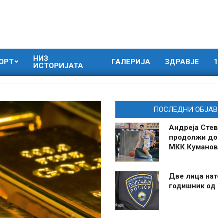
НИЗ
ОРТ
ГАЛЕРИЈА
ЗДРАВЈЕ
1
ИСТОРИЈАТА
ПОСЛЕДНИ ОБЈАВ
Андреја Стев
продолжи до
МКК Куманов
Две лица нат
годишник од