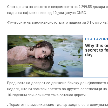
Спот цената на златото е непроменета на 2.299,55 долари з
падна на најниско ниво од 10 јуни, јавува CNBC.
Фјучерсите на американското злато паднаа за 0,1 отсто на 
Вредноста на доларот се движеше блиску до највисокото 
недели, што ги поскапи златото за другите сопственици на
10-годишни приноси исто така останаа цврсти.
„Порастот на американскиот долар заедно со зголемување