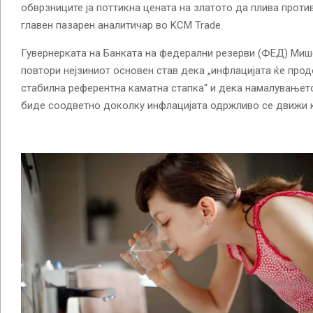
обврзниците ја поттикна цената на златото да плива против
главен пазарен аналитичар во KCM Trade.
Гувернерката на Банката на федерални резерви (ФЕД) Миш
повтори нејзиниот основен став дека „инфлацијата ќе про
стабилна референтна каматна стапка“ и дека намалувањето 
биде соодветно доколку инфлацијата одржливо се движи к