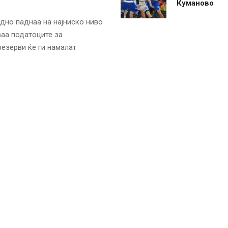
Куманово
одно паднаа на најниско ниво
ваа податоците за
езерви ќе ги намалат