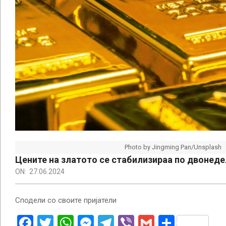
Photo by Jingming Pan/Unsplash
Цените на златото се стабилизираа по двонед
ON:
27.06.2024
Сподели со своите пријатели
Facebook
Twitter
WhatsApp
Messenger
Telegram
Viber
Gmail
Share