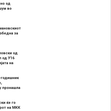
но од
шум во
мановскиот
збедна за
ловски од
л од У16
јата на
-годишник
,
у пронашла
ски ќе го
рот на МКК