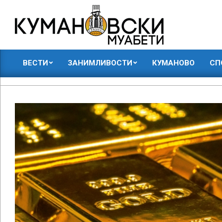
Skip
to
content
КУМАНОВСКИ
ВЕСТИ
ЗАНИМЛИВОСТИ
КУМАНОВО
СП
МУАБЕТИ
Primary
Navigation
Menu