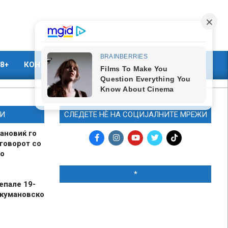
8+
КОНТАКТ
МАРКЕТИНГ
И
СЛЕДЕТЕ НЀ НА СОЦИЈАЛНИТЕ МРЕЖИ
ановиќ го
говорот со
о
*
епале 19-
 кумановско