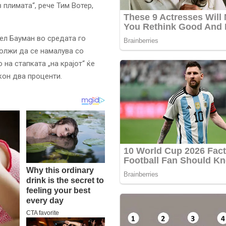
 плимата“, рече Тим Вотер,
ел Бауман во средата го
должи да се намалува со
на стапката „на крајот“ ќе
он два проценти.