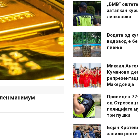
„БМВ“ оштете
заталкан кур
липковско
Водата од ку
водовод е бе
пиење
Михаил Анге
Куманово де
репрезентаци
Македонија
Приведен 77
елен минимум
од Стрезовце
полицијата м
три пушки
Бојан Крстев
засили росте