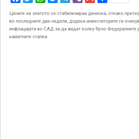
Цените на златото се стабилизираа денеска, откако претх
во последните две недели, додека инвеститорите ги очеку
инфлацијата во САД за да видат колку брзо Федералните р
каматните стапки.