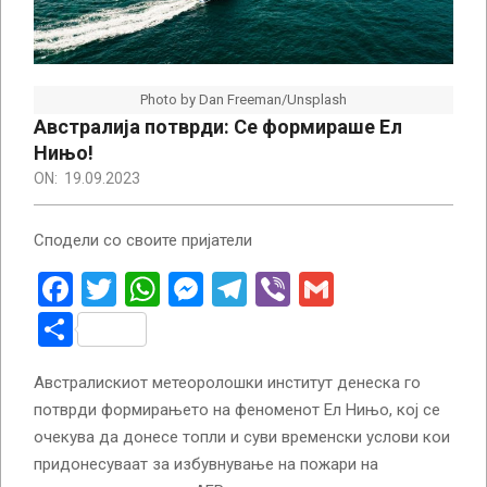
Photo by Dan Freeman/Unsplash
Австралија потврди: Се формираше Ел
Нињо!
ON:
19.09.2023
Сподели со своите пријатели
Facebook
Twitter
WhatsApp
Messenger
Telegram
Viber
Gmail
Share
Австралискиот метеоролошки институт денеска го
потврди формирањето на феноменот Ел Нињо, кој се
очекува да донесе топли и суви временски услови кои
придонесуваат за избувнување на пожари на