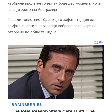
необичен пролетен топлотен бран што моментално ја
пече југоисточна Австралија.
Поради топлотниот бран кој го зафати тој дел од
земјата, властите прогласија забрана за пожари на
отворено во областа Сиднеј.