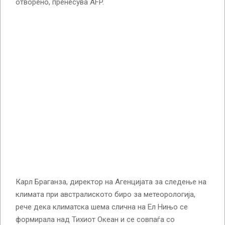
отворено, пренесува AFP.
Карл Браганза, директор на Агенцијата за следење на
климата при австралиското биро за метеорологија,
рече дека климатска шема слична на Ел Нињо се
формирала над Тихиот Океан и се совпаѓа со