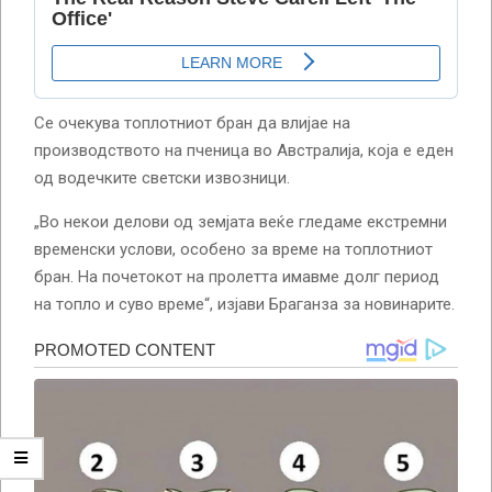
Се очекува топлотниот бран да влијае на
производството на пченица во Австралија, која е еден
од водечките светски извозници.
„Во некои делови од земјата веќе гледаме екстремни
временски услови, особено за време на топлотниот
бран. На почетокот на пролетта имавме долг период
на топло и суво време“, изјави Браганза за новинарите.