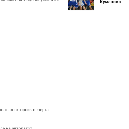
Куманово
пат, во вторник вечерта,
ла на автопатот.