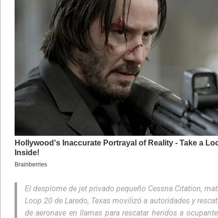
El desplome de jet privado pequeño Cessna Citation, mat
Loop 20 de Laredo, Texas movilizó a autoridades y resca
de aeronave en llamas para rescatar heridos a ocupantes