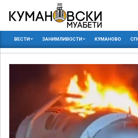
Skip
to
content
КУМАНОВСКИ
ВЕСТИ
ЗАНИМЛИВОСТИ
КУМАНОВО
СП
МУАБЕТИ
Primary
Navigation
Menu