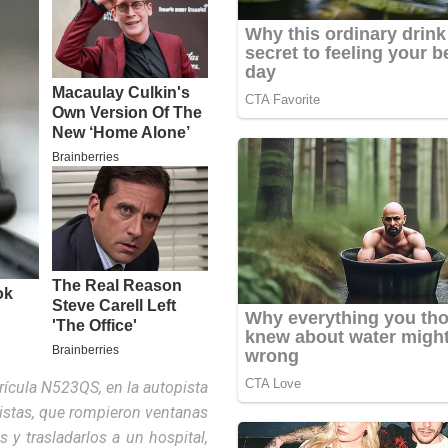
rícula N523QS, en la autopista
tistas, que rompieron ventanas
 y trasladarlos a un hospital,