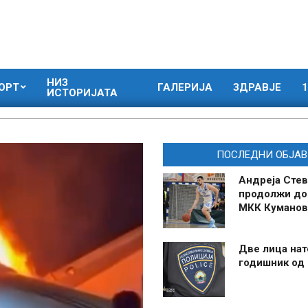
НИЗ
ОРТ
ГАЛЕРИЈА
ЗДРАВЈЕ
1
ИСТОРИЈАТА
ПОСЛЕДНИ ОБЈАВ
Андреја Стев
продолжи до
МКК Куманов
Две лица нат
годишник од