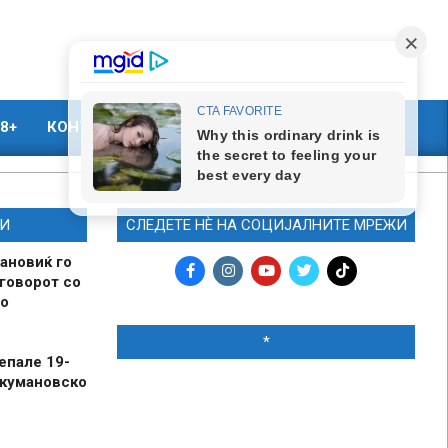
8+
КОНТАКТ
МАРКЕТИНГ
И
СЛЕДЕТЕ НЀ НА СОЦИЈАЛНИТЕ МРЕЖИ
ановиќ го
говорот со
о
*
епале 19-
 кумановско