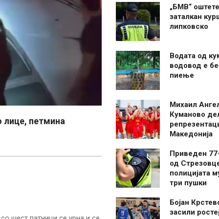
„БМВ“ оштете
заталкан кур
липковско
Водата од ку
водовод е бе
пиење
Михаил Анге
Куманово де
о лице, петмина
репрезентаци
Македонија
Приведен 77
од Стрезовце
полицијата м
три пушки
Бојан Крстев
засили росте
со шест патници се урна и се