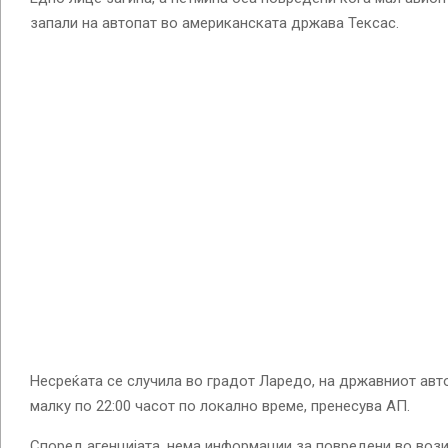
запали на автопат во американската држава Тексас.
Несреќата се случила во градот Ларедо, на државниот авто
малку по 22:00 часот по локално време, пренесува АП.
Според агенцијата, нема информации за повредени во вози