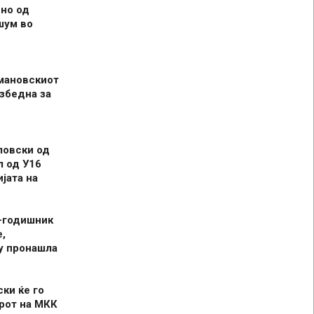
но од
шум во
мановскиот
збедна за
ловски од
л од У16
јата на
-годишник
,
у пронашла
ски ќе го
рот на МКК