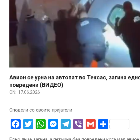
Aвион се урна на автопат во Тексас, загина едн
повредени (ВИДЕО)
ON:
17.06.2026
Сподели со своите пријатели
Facebook
Twitter
WhatsApp
Messenger
Telegram
Viber
Gmail
Share
Едно лице загина, а петмина беа повредени кога мал авион 