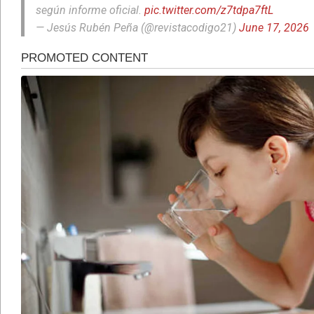
según informe oficial.
pic.twitter.com/z7tdpa7ftL
— Jesús Rubén Peña (@revistacodigo21)
June 17, 2026