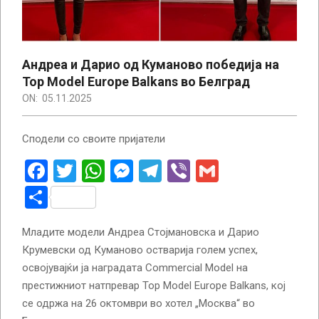
Андреа и Дарио од Куманово победија на
Top Model Europe Balkans во Белград
ON:
05.11.2025
Сподели со своите пријатели
Facebook
Twitter
WhatsApp
Messenger
Telegram
Viber
Gmail
Share
Младите модели Андреа Стојмановска и Дарио
Крумевски од Куманово остварија голем успех,
освојувајќи ја наградата Commercial Model на
престижниот натпревар Top Model Europe Balkans, кој
се одржа на 26 октомври во хотел „Москва“ во