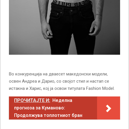
Во конкуренција на дваесет македонски модели,
освен Андреа и Дарио, со својот стил и настап се
истакна и Харис, кој ја освои титулата Fashion Model.
ПРОЧИТАЈТЕ И:
Неделна
прогноза за Куманово:
Продолжува топлотниот бран