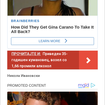
ПРОЧИТАЈТЕ И:
Приведен 35-
годишен кумановец, возел со
1,66 промили алкохол
Никола Ивановски