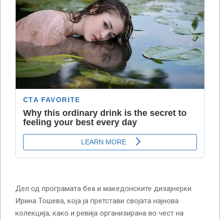
Дел од програмата беа и македонските дизајнерки
Ирина Тошева, која ја претстави својата најнова
колекција, како и ревија организирана во чест на