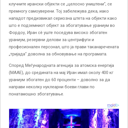
клучните ирански објекти се „целосно уништени“, се
премногу самоуверени. Тој забележува дека, иако
нападот предизвикал сериозна штета на објекти како
што е подземниот објект за збогатување ураниум во
Фордоу, Иран сè уште поседува високо збогатен
ураниум, резервни делови за центрифуги и
професионален персонал, што ја прави таканаречената
„тријада“ доволна за обновување на програмата.
Според Меѓународната агенција за атомска енергија
(МААЕ), до средината на мај Иран имал околу 400 кг
ураниум збогатен до 60 проценти – доволно за да
направи неколку нуклеарни боеви глави по
понатамошно збогатување.