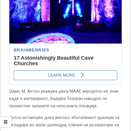
Џејмс М. Актон укажува дека МААЕ веројатно не знае
каде е материјалот, бидејќи Техеран наводно ги
преместил залихите на непозната локација.
Актон истакнува дека високо збогатениот ураниум се
складира во мали цилиндри, слични на резервоари за