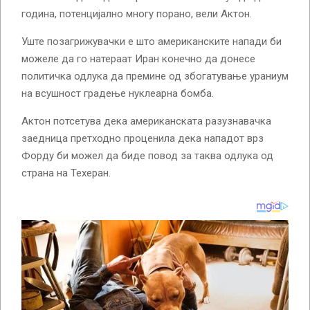
година, потенцијално многу порано, вели Актон.
Уште позагрижувачки е што американските напади би
можеле да го натераат Иран конечно да донесе
политичка одлука да премине од збогатување ураниум
на всушност градење нуклеарна бомба.
Актон потсетува дека американската разузнавачка
заедница претходно проценила дека нападот врз
Форду би можел да биде повод за таква одлука од
страна на Техеран.