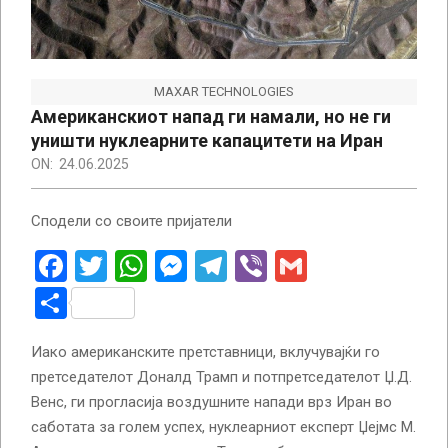
MAXAR TECHNOLOGIES
Американскиот напад ги намали, но не ги
уништи нуклеарните капацитети на Иран
ON:
24.06.2025
Сподели со своите пријатели
Facebook
Twitter
WhatsApp
Messenger
Telegram
Viber
Gmail
Share
Иако американските претставници, вклучувајќи го
претседателот Доналд Трамп и потпретседателот Џ.Д.
Венс, ги прогласија воздушните напади врз Иран во
саботата за голем успех, нуклеарниот експерт Џејмс М.