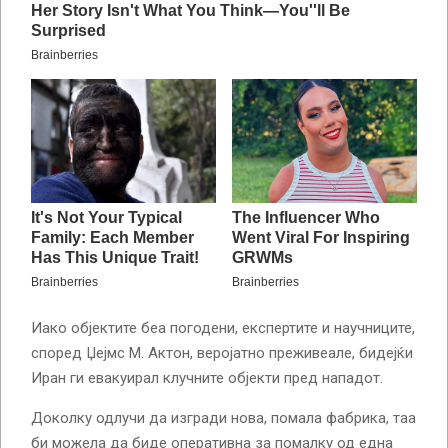
Иако објектите беа погодени, експертите и научниците,
според Џејмс М. Актон, веројатно преживеале, бидејќи
Иран ги евакуирал клучните објекти пред нападот.
Доколку одлучи да изгради нова, помала фабрика, таа
би можела да биде оперативна за помалку од една