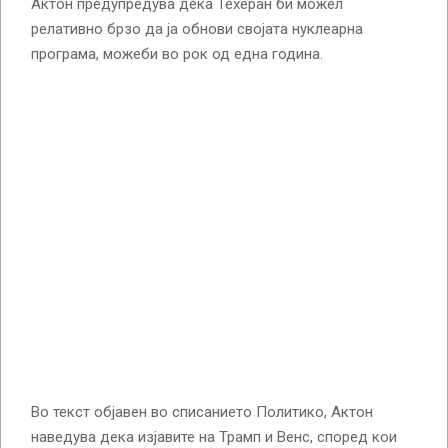
Актон предупредува дека Техеран би можел
релативно брзо да ја обнови својата нуклеарна
програма, можеби во рок од една година.
Во текст објавен во списанието Политико, Актон
наведува дека изјавите на Трамп и Венс, според кои