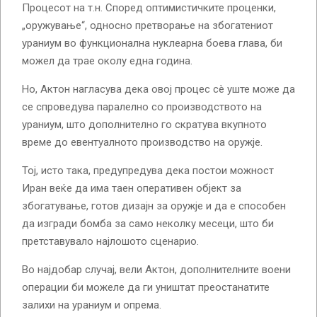
Процесот на т.н. Според оптимистичките проценки,
„оружување“, односно претворање на збогатениот
ураниум во функционална нуклеарна боева глава, би
можел да трае околу една година.
Но, Актон нагласува дека овој процес сè уште може да
се спроведува паралелно со производството на
ураниум, што дополнително го скратува вкупното
време до евентуалното производство на оружје.
Тој, исто така, предупредува дека постои можност
Иран веќе да има таен оперативен објект за
збогатување, готов дизајн за оружје и да е способен
да изгради бомба за само неколку месеци, што би
претставувало најлошото сценарио.
Во најдобар случај, вели Актон, дополнителните воени
операции би можеле да ги уништат преостанатите
залихи на ураниум и опрема.