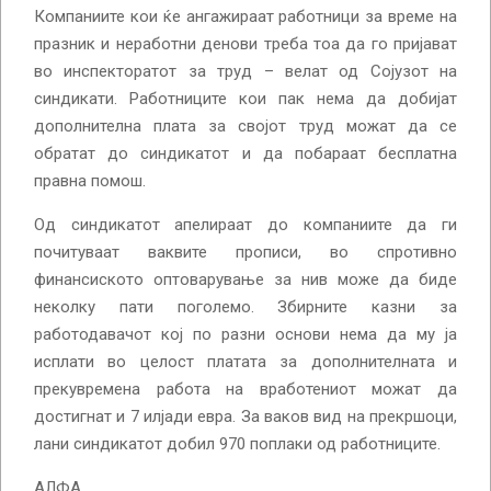
Компаниите кои ќе ангажираат работници за време на
празник и неработни денови треба тоа да го пријават
во инспекторатот за труд – велат од Сојузот на
синдикати. Работниците кои пак нема да добијат
дополнителна плата за својот труд можат да се
обратат до синдикатот и да побараат бесплатна
правна помош.
Од синдикатот апелираат до компаниите да ги
почитуваат ваквите прописи, во спротивно
финансиското оптоварување за нив може да биде
неколку пати поголемо. Збирните казни за
работодавачот кој по разни основи нема да му ја
исплати во целост платата за дополнителната и
прекувремена работа на вработениот можат да
достигнат и 7 илјади евра. За ваков вид на прекршоци,
лани синдикатот добил 970 поплаки од работниците.
АЛФА