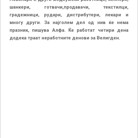
шанкери, готвачи,продавачи, текстилци,
градежници, рудари, дистрибутери, лекари и
многу други. За најголем дел од нив ќе нема
празник, пишува Алфа. Ќе работат четири дена
додека траат неработните денови за Велигден.