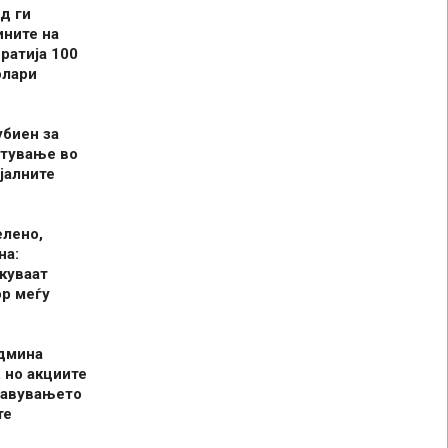
д ги
ините на
ратија 100
олари
убиен за
итување во
јалните
елено,
на:
куваат
р меѓу
админа
 но акциите
јавувањето
те