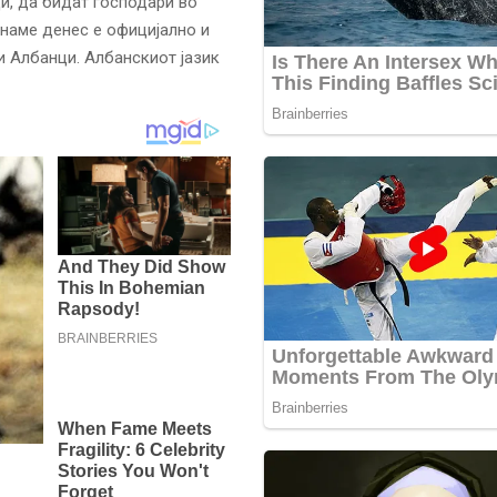
, да бидат господари во
знаме денес е официјално и
 и Албанци. Албанскиот јазик