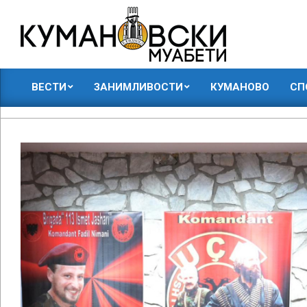
Skip
to
content
КУМАНОВСКИ
ВЕСТИ
ЗАНИМЛИВОСТИ
КУМАНОВО
СП
МУАБЕТИ
Primary
Navigation
Menu