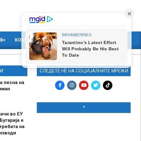
8+
КОНТАКТ
МАРКЕТИНГ
И
СЛЕДЕТЕ НЀ НА СОЦИЈАЛНИТЕ МРЕЖИ
а песна на
иман
*
шачи во ЕУ
Бугарија е
требата на
оизводи