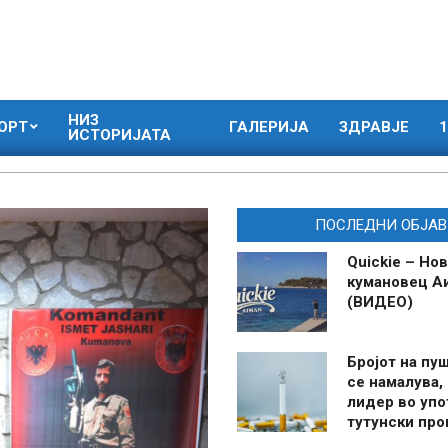
НИЗ
ОРТ
ГАЛЕРИЈА
ЗДРАВЈЕ
1
ИСТОРИЈАТА
ПОСЛЕДНИ ОБЈАВ
Quickie – Нов
кумановец А
(ВИДЕО)
Бројот на пу
се намалува, 
лидер во упо
тутунски пр