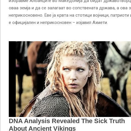
избравме Албанците во Македонија да бидат државотворци
оваа земја и да се залагаат во сопствената држава, а ова 
неприкосновено. Еве ја крвта на стотици војници, патриоти
е официјален и неприкосновен – изјавил Ахмети.