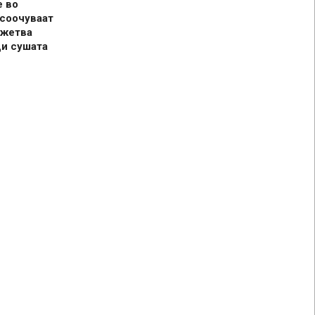
е во
 соочуваат
 жетва
ди сушата