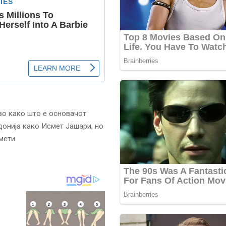
во како што е основачот
онија како Исмет Јашари, но
мети.