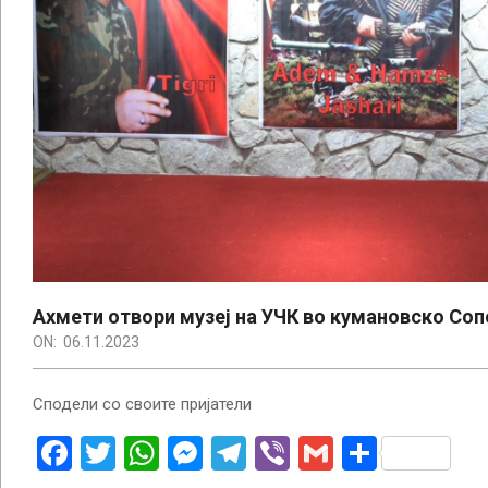
Ахмети отвори музеј на УЧК во кумановско Со
ON:
06.11.2023
Сподели со своите пријатели
Facebook
Twitter
WhatsApp
Messenger
Telegram
Viber
Gmail
Share