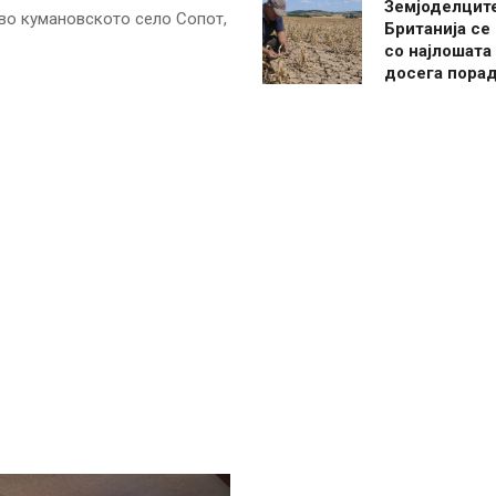
Земјоделцит
во кумановското село Сопот,
Британија се
со најлошата
досега пора