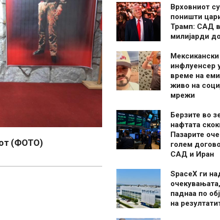
Врховниот су
поништи цар
Трамп: САД в
милијарди д
Мексикански
инфлуенсер 
време на ем
живо на соци
мрежи
Берзите во з
нафтата скок
Пазарите оче
пот (ФОТО)
голем догово
САД и Иран
SpaceX ги н
очекувањата,
паднаа по об
на резултати