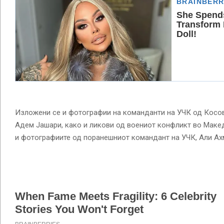
Изложени се и фотографии на команданти на УЧК од Косо
Адем Јашари, како и ликови од воениот конфликт во Макед
и фотографиите од поранешниот командант на УЧК, Али Ах