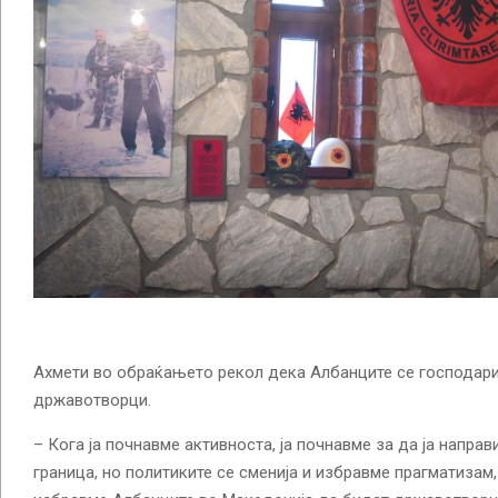
Ахмети во обраќањето рекол дека Албанците се господари
државотворци.
– Кога ја почнавме активноста, ја почнавме за да ја направ
граница, но политиките се сменија и избравме прагматизам,