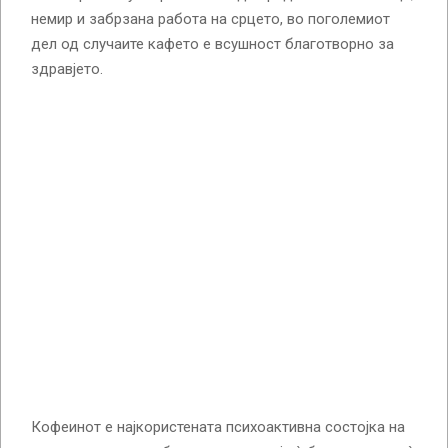
немир и забрзана работа на срцето, во поголемиот
дел од случаите кафето е всушност благотворно за
здравјето.
Кофеинот е најкористената психоактивна состојка на