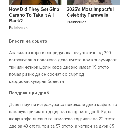
Блести на срцето
Анализата која ги споредувала резултатите од 200
истражувања покажала дека луѓето кои консумираат
три или четири шолји кафе дневно имаат 19 отсто
помал ризик да се соочат со смрт од
кардиоваскуларни болести.
Поздрав црн дроб
Девет научни истражувања покажале дека кафето го
намалува ризикот од цироза на црниот дроб. Една
шолја кафе дневно го намалува тој ризик за 22 отсто,
две за 43 отсто, три за 57 отсто, а четири за дури 65