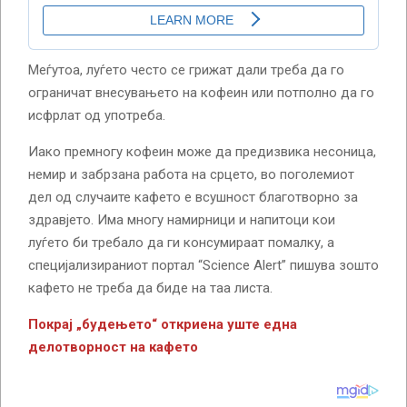
Меѓутоа, луѓето често се грижат дали треба да го
ограничат внесувањето на кофеин или потполно да го
исфрлат од употреба.
Иако премногу кофеин може да предизвика несоница,
немир и забрзана работа на срцето, во поголемиот
дел од случаите кафето е всушност благотворно за
здравјето. Има многу намирници и напитоци кои
луѓето би требало да ги консумираат помалку, а
специјализираниот портал “Science Alert” пишува зошто
кафето не треба да биде на таа листа.
Покрај „будењето“ откриена уште една
делотворност на кафето