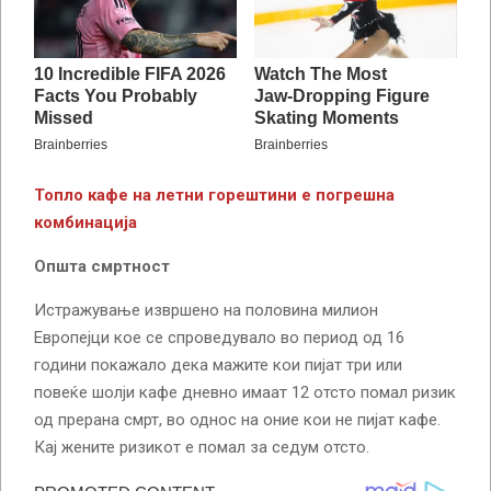
Топло кафе на летни горештини е погрешна
комбинација
Општа смртност
Истражување извршено на половина милион
Европејци кое се спроведувало во период од 16
години покажало дека мажите кои пијат три или
повеќе шолји кафе дневно имаат 12 отсто помал ризик
од прерана смрт, во однос на оние кои не пијат кафе.
Кај жените ризикот е помал за седум отсто.