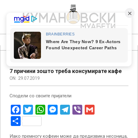
Skip
to
content
КУМАНОВСКИ
МУАБЕТИ
Primary
Navigation
Menu
7 причини зошто треба консумирате кафе
ON:
29.07.2019
Сподели со своите пријатели
Facebook
Twitter
WhatsApp
Messenger
Telegram
Viber
Gmail
Share
Иако премногу кофеин може да предизвика несоница,