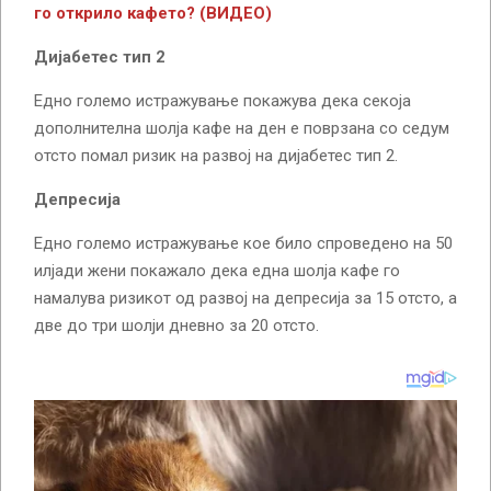
го открило кафето? (ВИДЕО)
Дијабетес тип 2
Едно големо истражување покажува дека секоја
дополнителна шолја кафе на ден е поврзана со седум
отсто помал ризик на развој на дијабетес тип 2.
Депресија
Едно големо истражување кое било спроведено на 50
илјади жени покажало дека една шолја кафе го
намалува ризикот од развој на депресија за 15 отсто, а
две до три шолји дневно за 20 отсто.