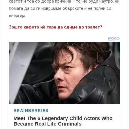
светот и тоа со добра причина – тој нè буди наутро, нѝ
помага да си ги извршиме обврските и нè полни со
енергија.
Зошто кафето нѐ тера да одиме во тоалет?