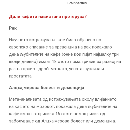
Дали кафето навистина протерува?
Рак
Научното истражување кое било објавено во
европско списание за превенција на рак покажало
дека љубителите на кафе (оние кои пијат најмалку три
шолји дневно) имаат 18 отсто помал ризик за развој на
рак на црниот дроб, матката, усната шуплина и
простатата.
Алцхајмерова болест и деменција
Мета-анализата од истражувањата околу влијанието
на кафето на мозокот, покажала дека љубителите на
кафе имаат отприлика 16 отсто помал ризик од
заболување од Алцхајмерова болест или деменција.