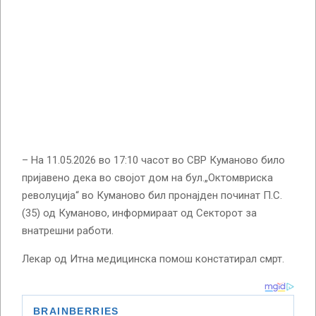
– На 11.05.2026 во 17:10 часот во СВР Куманово било
пријавено дека во својот дом на бул.„Октомвриска
револуција“ во Куманово бил пронајден починат П.С.
(35) од Куманово, информираат од Секторот за
внатрешни работи.
Лекар од Итна медицинска помош констатирал смрт.