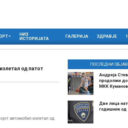
НИЗ
ОРТ
ГАЛЕРИЈА
ЗДРАВЈЕ
1
ИСТОРИЈАТА
ПОСЛЕДНИ ОБЈАВ
излетал од патот
Андреја Стев
продолжи до
МКК Куманов
Две лица нат
годишник од
ојот автомобил излетал од