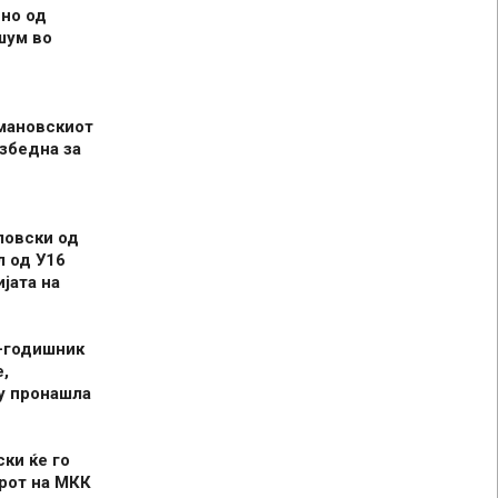
но од
шум во
мановскиот
збедна за
ловски од
л од У16
јата на
-годишник
,
у пронашла
ски ќе го
рот на МКК