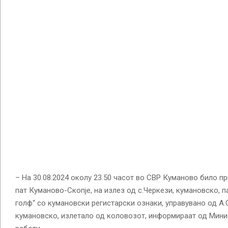
– На 30.08.2024 околу 23.50 часот во СВР Куманово било п
пат Куманово-Скопје, на излез од с.Черкези, кумановско, 
голф“ со кумановски регистарски ознаки, управувано од А.С
кумановско, излетало од коловозот, информираат од Мини