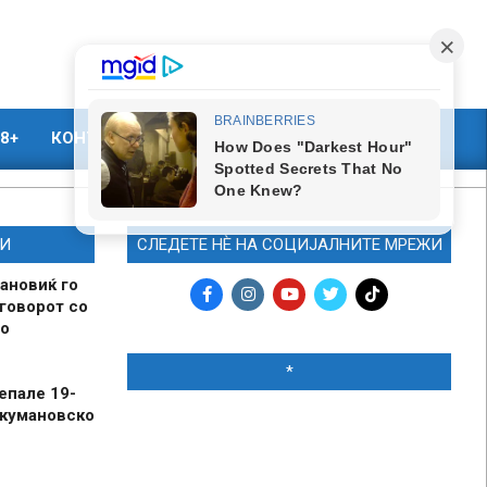
8+
КОНТАКТ
МАРКЕТИНГ
И
СЛЕДЕТЕ НЀ НА СОЦИЈАЛНИТЕ МРЕЖИ
ановиќ го
говорот со
о
*
епале 19-
 кумановско