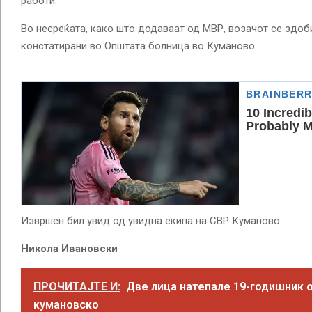
работи.
Во несреќата, како што додаваат од МВР, возачот се здоб
констатирани во Општата болница во Куманово.
Извршен бил увид од увидна екипа на СВР Куманово.
Никола Ивановски
ПРОЧИТАЈТЕ И:
Две лица натепале 19-годишник 
кумановско