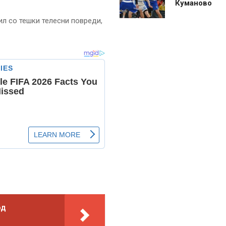
Куманово
ил со тешки телесни повреди,
од