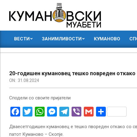
Skip
to
content
КУМАНОВСКИ
ВЕСТИ
ЗАНИМЛИВОСТИ
КУМАНОВО
СП
МУАБЕТИ
Primary
Navigation
Menu
20-годишен кумановец тешко повреден откако 
ON:
31.08.2024
Сподели со своите пријатели
Facebook
Twitter
WhatsApp
Messenger
Telegram
Viber
Gmail
Share
Дваесетгодишен кумановец е тешко пвореден откако со св
патот Куманово – Скопје.