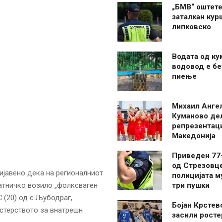
„БМВ“ оштете
заталкан кур
липковско
Водата од ку
водовод е бе
пиење
Михаил Анге
Куманово де
репрезентаци
Македонија
Приведен 77
од Стрезовце
ријавено дека на регионалниот
полицијата м
патничко возило „фолксваген
три пушки
.(20) од с.Љубодраг,
Бојан Крстев
стерството за внатрешн
засили росте