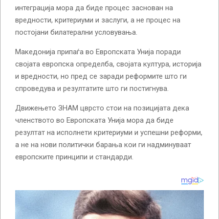
интеграција мора да биде процес заснован на
вредности, критериуми и заслуги, а не процес на
постојани билатерални условувања.
Македонија припаѓа во Европската Унија поради
својата европска определба, својата култура, историја
и вредности, но пред се заради реформите што ги
спроведува и резултатите што ги постигнува.
Движењето ЗНАМ цврсто стои на позицијата дека
членството во Европската Унија мора да биде
резултат на исполнети критериуми и успешни реформи,
а не на нови политички барања кои ги надминуваат
европските принципи и стандарди.