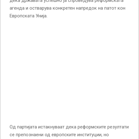
дека државата успешно ја спроведува реформската
агенда и остварува конкретен напредок на патот кон
Европската Унија.
Од партијата истакнуваат дека реформските резултати
се препознаени од европските институции, но