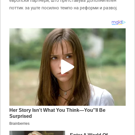
европски партнери, што претставува дополнителен
поттик за уште посилно темпо на реформи и развој.