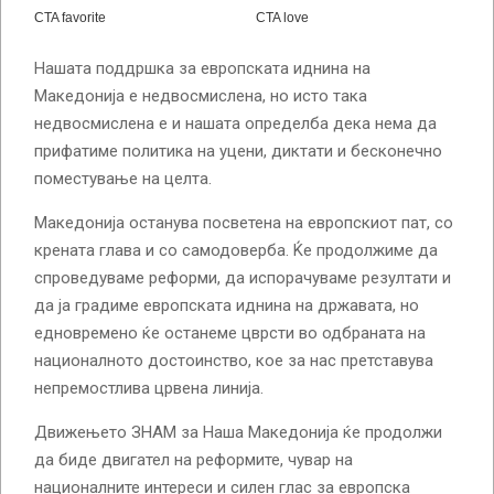
Нашата поддршка за европската иднина на
Македонија е недвосмислена, но исто така
недвосмислена е и нашата определба дека нема да
прифатиме политика на уцени, диктати и бесконечно
поместување на целта.
Македонија останува посветена на европскиот пат, со
крената глава и со самодоверба. Ќе продолжиме да
спроведуваме реформи, да испорачуваме резултати и
да ја градиме европската иднина на државата, но
едновремено ќе останеме цврсти во одбраната на
националното достоинство, кое за нас претставува
непремостлива црвена линија.
Движењето ЗНАМ за Наша Македонија ќе продолжи
да биде двигател на реформите, чувар на
националните интереси и силен глас за европска