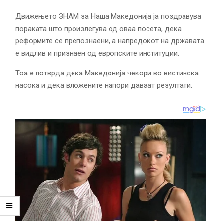
Движењето ЗНАМ за Наша Македонија ја поздравува
пораката што произлегува од оваа посета, дека
реформите се препознаени, а напредокот на државата
е видлив и признаен од европските институции.
Тоа е потврда дека Македонија чекори во вистинска
насока и дека вложените напори даваат резултати.