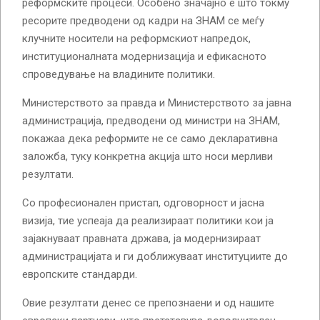
реформските процеси. Особено значајно е што токму
ресорите предводени од кадри на ЗНАМ се меѓу
клучните носители на реформскиот напредок,
институционалната модернизација и ефикасното
спроведување на владините политики.
Министерството за правда и Министерството за јавна
администрација, предводени од министри на ЗНАМ,
покажаа дека реформите не се само декларативна
заложба, туку конкретна акција што носи мерливи
резултати.
Со професионален пристап, одговорност и јасна
визија, тие успеаја да реализираат политики кои ја
зајакнуваат правната држава, ја модернизираат
администрацијата и ги доближуваат институциите до
европските стандарди.
Овие резултати денес се препознаени и од нашите