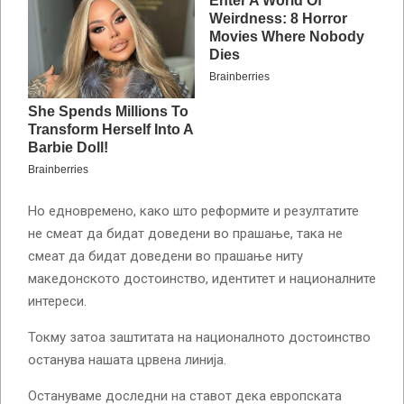
Но едновремено, како што реформите и резултатите
не смеат да бидат доведени во прашање, така не
смеат да бидат доведени во прашање ниту
македонското достоинство, идентитет и националните
интереси.
Токму затоа заштитата на националното достоинство
останува нашата црвена линија.
Остануваме доследни на ставот дека европската