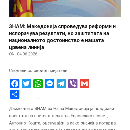
ЗНАМ: Македонија спроведува реформи и
испорачува резултати, но заштитата на
националното достоинство е нашата
црвена линија
ON:
04.06.2026
Сподели со своите пријатели
Facebook
Twitter
WhatsApp
Messenger
Telegram
Viber
Gmail
Share
Движењето ЗНАМ за Наша Македонија ја поздрави
посетата на претседателот на Европскиот совет,
Антонио Кошта, оценувајќи ја како значајна потврда