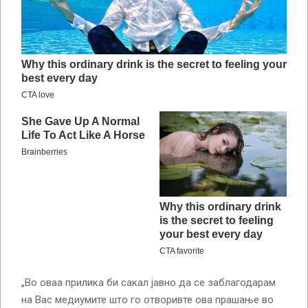
„Во оваа прилика би сакал јавно да се заблагодарам
на Вас медиумите што го отворивте ова прашање во