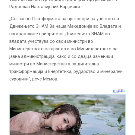
Радослав Настасијевиќ Варџиски.
„Согласно Платформата за преговори за учество на
Движењето ЗНАМ За наша Македонија во Владата и
програмските приоритети, Движењето ЗНАМ во
владата учествува со свои министри во
Министерството за правда и во Министерството за
јавна администрација, како и со двајца заменици
министри во Министерствата за дигитална
трансформација и Енергетика, рударство и минерални
суровини“, рече Мемов.