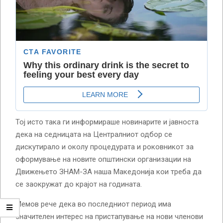
Тој исто така ги информираше новинарите и јавноста
дека на седницата на Централниот одбор се
дискутирало и околу процедурата и роковникот за
оформување на новите општински организации на
Движењето ЗНАМ-ЗА наша Македонија кои треба да
се заокружат до крајот на годината.
Мемов рече дека во последниот период има
значителен интерес на пристапување на нови членови