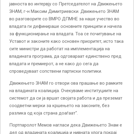
јавноста во интервју со Претседателот на Движењето
ЗНАМ, г-н Максим Димитриевски. Движењето ЗНАМ
во разговорите со ВМРО ДПМНЕ за наше учество во
владата ги дефинираше основните принципи и начела
за функционирање на владата. Тоа се почитување на
Уставот и законите како основен приоритет, исто така
сите министри да работат на имплементација на
владината програма, да одговараат единствено пред
владата и премиерот, а не како до сега да
спроведуваат сопствени партиски политики.
Движењето ЗНАМ го отвори ова прашање во рамките
на владината коалиција. Очекуваме институциите на
системот да си ја вршат својата работа и да преземат
соодветни мерки за кршењето на законите, без
разлика од која страна доаѓаат“.
Портпаролот Мемов нагласи дека Движењето Знам е
дел од владината коалиција и нивната улога покрај