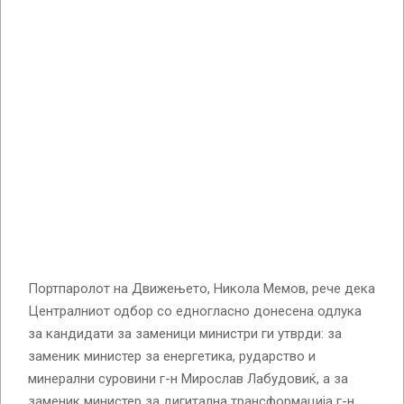
Портпаролот на Движењето, Никола Мемов, рече дека
Централниот одбор со едногласно донесена одлука
за кандидати за заменици министри ги утврди: за
заменик министер за енергетика, рударство и
минерални суровини г-н Мирослав Лабудовиќ, а за
заменик министер за дигитална трансформација г-н