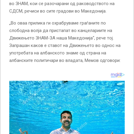
во ЗНАМ, кои се разочарани од раководството на
СДСМ, речиси во сите градови во Македонија.
„Во оваа прилика ги охрабруваме граѓаните по
слободна волја да пристапат во канцелариите на
Движењето ЗНАМ-ЗА наша Македонија“, рече тој.
Запрашан каков е ставот на Движењето во однос на
употребата на албанското знаме од страна на
албанските политичари во владата, Мемов одговори: