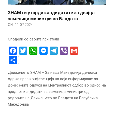
ЗНАМ ги утврди кандидатите за двајца
заменици министри во Владата
ON:
11.07.2024
Сподели со своите пријатели
Facebook
Twitter
WhatsApp
Messenger
Telegram
Viber
Gmail
Share
Движењето ЗНАМ – За наша Македонија денеска
одржа прес конференција на која информираше за
донесените одлуки на Централниот одбор во однос на
предлог кандидати за заменици министри од
редовите на Движењето во Владата на Република
Македонија.